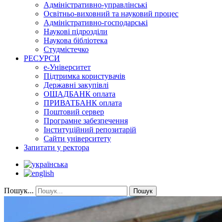
Адміністративно-управлінські
Освітньо-виховний та науковий процес
Адміністративно-господарські
Наукові підрозділи
Наукова бібліотека
Студмістечко
РЕСУРСИ
е-Університет
Підтримка користувачів
Державні закупівлі
ОЩАДБАНК оплата
ПРИВАТБАНК оплата
Поштовий сервер
Програмне забезпечення
Інституційний репозитарій
Сайти університету
Запитати у ректора
Пошук...
Пошук