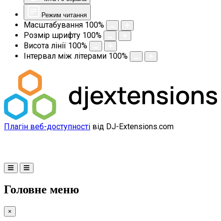
Режим читання
Масштабування
100
%
Розмір шрифту
100
%
Висота лінії
100
%
Інтервал між літерами
100
%
Плагін веб-доступності
від DJ-Extensions.com
Головне меню
×