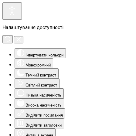
Налаштування доступності
Інвертувати кольори
Монохромний
Темний контраст
Світлий контраст
Низька насиченість
Висока насиченість
Виділити посилання
Виділити заголовки
Читач з екрана