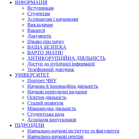
ІНФОРМАЦІЯ
Вступникам
Студентам
Аспірантам і науковцям
Викладачам
Вакансії
Документи
Цікаво про науку
ВАША БЕЗПЕКА
ВАРТО ЗНАТИ!
АНТИКОРУПЦІЙНА ДІЯЛЬНІСТЬ
Доступ до публічної інформації
Телефонний довідник
УНІВЕРСИТЕТ
Портрет ЧНУ
Наукова й інноваційна діяльність
Наукові періодичні видання
Освітня діяльність
Сталий розвиток
Міжнародна діяльність
Студентська рада
Асоціація випускників
ПІДРОЗДІЛИ
Навчально-наукові інститути та факультети
Навчально-наукові центри