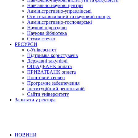
Навчально-наукові центри
Адміністративно-управлінські
Освітньо-виховний та науковий процес
Адміністративно-господарські
Наукові підрозділи
Наукова бібліотека
Студмістечко
РЕСУРСИ
е-Університет
Підтримка користувачів
Державні закупівлі
ОЩАДБАНК оплата
ПРИВАТБАНК оплата
Поштовий сервер
Програмне забезпечення
Інституційний репозитарій
Сайти університету
Запитати у ректора
НОВИНИ