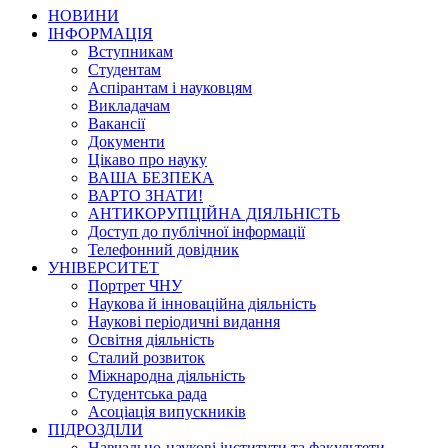
НОВИНИ
ІНФОРМАЦІЯ
Вступникам
Студентам
Аспірантам і науковцям
Викладачам
Вакансії
Документи
Цікаво про науку
ВАША БЕЗПЕКА
ВАРТО ЗНАТИ!
АНТИКОРУПЦІЙНА ДІЯЛЬНІСТЬ
Доступ до публічної інформації
Телефонний довідник
УНІВЕРСИТЕТ
Портрет ЧНУ
Наукова й інноваційна діяльність
Наукові періодичні видання
Освітня діяльність
Сталий розвиток
Міжнародна діяльність
Студентська рада
Асоціація випускників
ПІДРОЗДІЛИ
Навчально-наукові інститути та факультети