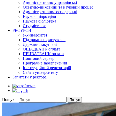
Адміністративно-управлінські
Освітньо-виховний та науковий процес
Адміністративно-господарські
Наукові підрозділи
Наукова бібліотека
Студмістечко
РЕСУРСИ
е-Університет
Підтримка користувачів
Державні закупівлі
ОЩАДБАНК оплата
ПРИВАТБАНК оплата
Поштовий сервер
Програмне забезпечення
Інституційний репозитарій
Сайти університету
Запитати у ректора
Пошук...
Пошук