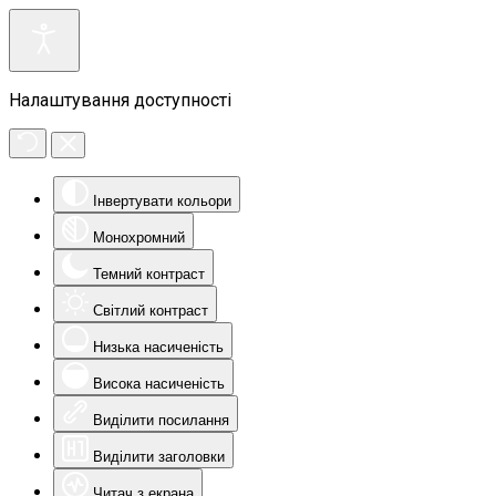
Налаштування доступності
Інвертувати кольори
Монохромний
Темний контраст
Світлий контраст
Низька насиченість
Висока насиченість
Виділити посилання
Виділити заголовки
Читач з екрана