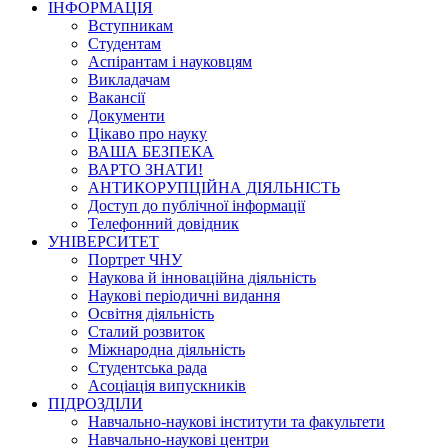
ІНФОРМАЦІЯ
Вступникам
Студентам
Аспірантам і науковцям
Викладачам
Вакансії
Документи
Цікаво про науку
ВАША БЕЗПЕКА
ВАРТО ЗНАТИ!
АНТИКОРУПЦІЙНА ДІЯЛЬНІСТЬ
Доступ до публічної інформації
Телефонний довідник
УНІВЕРСИТЕТ
Портрет ЧНУ
Наукова й інноваційна діяльність
Наукові періодичні видання
Освітня діяльність
Сталий розвиток
Міжнародна діяльність
Студентська рада
Асоціація випускників
ПІДРОЗДІЛИ
Навчально-наукові інститути та факультети
Навчально-наукові центри