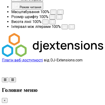
Режим читання
Масштабування
100
%
Розмір шрифту
100
%
Висота лінії
100
%
Інтервал між літерами
100
%
Плагін веб-доступності
від DJ-Extensions.com
Головне меню
×