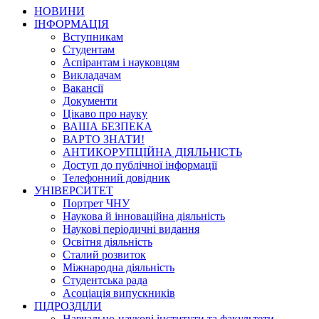
НОВИНИ
ІНФОРМАЦІЯ
Вступникам
Студентам
Аспірантам і науковцям
Викладачам
Вакансії
Документи
Цікаво про науку
ВАША БЕЗПЕКА
ВАРТО ЗНАТИ!
АНТИКОРУПЦІЙНА ДІЯЛЬНІСТЬ
Доступ до публічної інформації
Телефонний довідник
УНІВЕРСИТЕТ
Портрет ЧНУ
Наукова й інноваційна діяльність
Наукові періодичні видання
Освітня діяльність
Сталий розвиток
Міжнародна діяльність
Студентська рада
Асоціація випускників
ПІДРОЗДІЛИ
Навчально-наукові інститути та факультети