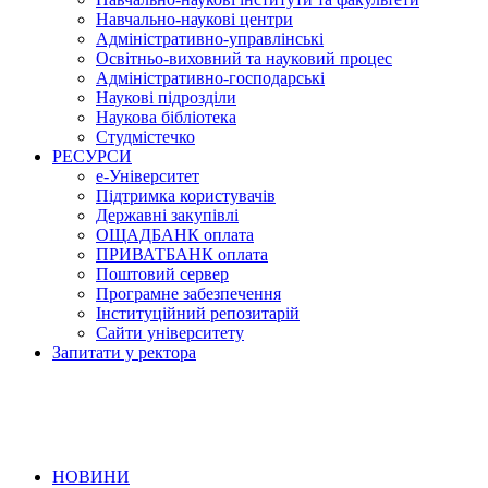
Навчально-наукові центри
Адміністративно-управлінські
Освітньо-виховний та науковий процес
Адміністративно-господарські
Наукові підрозділи
Наукова бібліотека
Студмістечко
РЕСУРСИ
е-Університет
Підтримка користувачів
Державні закупівлі
ОЩАДБАНК оплата
ПРИВАТБАНК оплата
Поштовий сервер
Програмне забезпечення
Інституційний репозитарій
Сайти університету
Запитати у ректора
НОВИНИ