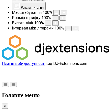
Режим читання
Масштабування
100
%
Розмір шрифту
100
%
Висота лінії
100
%
Інтервал між літерами
100
%
Плагін веб-доступності
від DJ-Extensions.com
Головне меню
×