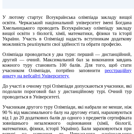
У лютому стартує Всеукраїнська олімпіада закладу вищої
освіти. Черкаський національний університет імені Богдана
Хмельницького проводить Всеукраїнську олімпіаду закладу
вищої освіти з біології, хімії, математики, фізики та історії
України. Участь в Олімпіаді надасть вступникам додаткову
можливість реалізувати свої здібності та обрати професію.
Олімпіада проводиться у два тури: перший — дистанційний,
другий — очний. Максимальний бал за виконання завдань
кожного туру становить 100 балів. Для того, щоб стати
учасником Олімпіади, потрібно заповнити
реєстраційну
анкету на вебсайті Університету.
До участі в очному турі Олімпіади допускаються учасники, які
подолали пороговий бал у дистанційному турі. Очний тур
проводиться в Університеті.
Учасникам другого туру Олімпіади, які набрали не менше, ніж
90 % від максимального балу на другому етапі, нараховуються
від 1 до 20 додаткових балів до одного з предметів сертифіката
зовнішнього незалежного оцінювання (хімії, біології,
математики, фізики, історії України). Бали зараховуються при
вступі на навчання до Черкаського національного