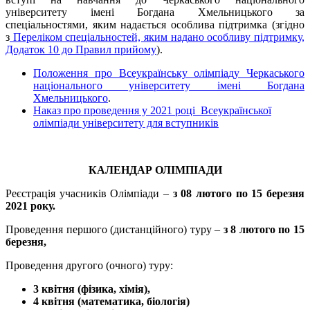
університету імені Богдана Хмельницького за
спеціальностями, яким надається особлива підтримка (згідно
з
Переліком спеціальностей, яким надано особливу підтримку,
Додаток 10 до Правил прийому
).
Положення про Всеукраїнську олімпіаду Черкаського
національного університету імені Богдана
Хмельницького
.
Наказ про проведення у 2021 році Всеукраїнської
олімпіади університету для вступників
КАЛЕНДАР ОЛІМПІАДИ
Реєстрація учасників Олімпіади –
з 08 лютого по 15 березня
2021 року.
Проведення першого (дистанційного) туру –
з 8 лютого по 15
березня,
Проведення другого (очного) туру:
3 квітня (фізика, хімія),
4 квітня (математика, біологія)