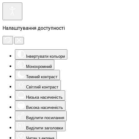
Налаштування доступності
Інвертувати кольори
Монохромний
Темний контраст
Світлий контраст
Низька насиченість
Висока насиченість
Виділити посилання
Виділити заголовки
Читач з екрана