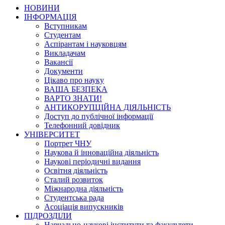
НОВИНИ
ІНФОРМАЦІЯ
Вступникам
Студентам
Аспірантам і науковцям
Викладачам
Вакансії
Документи
Цікаво про науку
ВАША БЕЗПЕКА
ВАРТО ЗНАТИ!
АНТИКОРУПЦІЙНА ДІЯЛЬНІСТЬ
Доступ до публічної інформації
Телефонний довідник
УНІВЕРСИТЕТ
Портрет ЧНУ
Наукова й інноваційна діяльність
Наукові періодичні видання
Освітня діяльність
Сталий розвиток
Міжнародна діяльність
Студентська рада
Асоціація випускників
ПІДРОЗДІЛИ
Навчально-наукові інститути та факультети