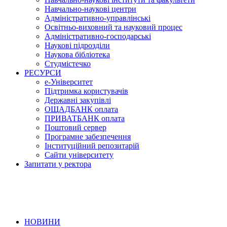
Навчально-наукові центри
Адміністративно-управлінські
Освітньо-виховний та науковий процес
Адміністративно-господарські
Наукові підрозділи
Наукова бібліотека
Студмістечко
РЕСУРСИ
е-Університет
Підтримка користувачів
Державні закупівлі
ОЩАДБАНК оплата
ПРИВАТБАНК оплата
Поштовий сервер
Програмне забезпечення
Інституційний репозитарій
Сайти університету
Запитати у ректора
НОВИНИ