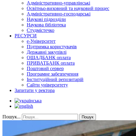
Адміністративно-управлінські
Освітньо-виховний та науковий процес
Адміністративно-господарські
Наукові підрозділи
Наукова бібліотека
Студмістечко
РЕСУРСИ
е-Університет
Підтримка користувачів
Державні закупівлі
ОЩАДБАНК оплата
ПРИВАТБАНК оплата
Поштовий сервер
Програмне забезпечення
Інституційний репозитарій
Сайти університету
Запитати у ректора
Пошук...
Пошук