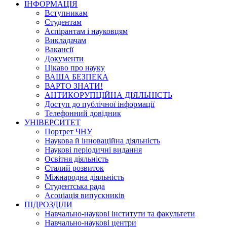
ІНФОРМАЦІЯ
Вступникам
Студентам
Аспірантам і науковцям
Викладачам
Вакансії
Документи
Цікаво про науку
ВАША БЕЗПЕКА
ВАРТО ЗНАТИ!
АНТИКОРУПЦІЙНА ДІЯЛЬНІСТЬ
Доступ до публічної інформації
Телефонний довідник
УНІВЕРСИТЕТ
Портрет ЧНУ
Наукова й інноваційна діяльність
Наукові періодичні видання
Освітня діяльність
Сталий розвиток
Міжнародна діяльність
Студентська рада
Асоціація випускників
ПІДРОЗДІЛИ
Навчально-наукові інститути та факультети
Навчально-наукові центри