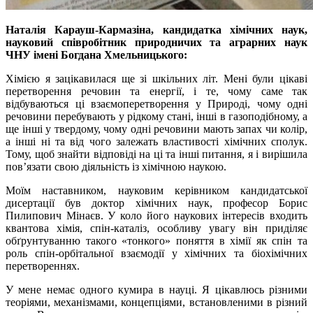
Наталія Карауш-Кармазіна, кандидатка хімічних наук,
науковий співробітник
природничих та аграрних наук
ЧНУ імені Богдана Хмельницького:
Хімією я зацікавилася ще зі шкільних літ. Мені були цікаві
перетворення речовин та енергії, і те, чому саме так
відбуваються ці взаємоперетворення у Природі, чому одні
речовини перебувають у рідкому стані, інші в газоподібному, а
ще інші у твердому, чому одні речовини мають запах чи колір,
а інші ні та від чого залежать властивості хімічних сполук.
Тому, щоб знайти відповіді на ці та інші питання, я і вирішила
пов’язати свою діяльність із хімічною наукою.
Моїм наставником, науковим керівником кандидатської
дисертації був доктор хімічних наук, професор Борис
Пилипович Мінаєв. У коло його наукових інтересів входить
квантова хімія, спін-каталіз, особливу увагу він приділяє
обґрунтуванню такого «тонкого» поняття в хімії як спін та
роль спін-орбітальної взаємодії у хімічних та біохімічних
перетвореннях.
У мене немає одного кумира в науці. Я цікавлюсь різними
теоріями, механізмами, концепціями, встановленими в різний