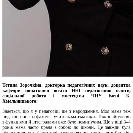
Тетяна Зорочкіна, докторка педагогічних наук, доцентка
кафедри початкової освіти ННІ педагогічної освіти,
соціальної роботи і мистецтва ЧНУ імені Б.
Хмельницького:
Здається, що я у педагогіці ще з народження. Моя мама теж
педагог, вона за фахом – учитель математики. Тож знайомство
з функціями й інтегралами вже було неминучим. Ще у віці 3–4
років мама часто брала з собою до школи. Це завжди була
цікава подорож. Саме тоді, захоплюючись прикладом батьків,