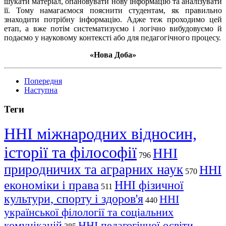
шукати матеріал, опановувати нову інформацію та аналізувати
її. Тому намагаємося пояснити студентам, як правильно
знаходити потрібну інформацію. Адже теж проходимо цей
етап, а вже потім систематизуємо і логічно вибудовуємо й
подаємо у науковому контексті або для педагогічного процесу.
«Нова Доба»
Попередня
Наступна
Теги
ННІ міжнародних відносин,
історії та філософії
ННІ
796
природничих та аграрних наук
ННІ
570
економіки і права
ННІ фізичної
511
культури, спорту і здоров'я
ННІ
440
української філології та соціальних
комунікацій
ННІ педагогічної освіти,