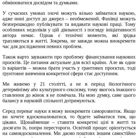
обмінюватися досвідом та думками.
У сучасних умовах охочі можуть вільно займатися наукою,
адже нині доступ до джерел – необмежений. Фахівці можуть
безперешкодно публікувати та видавати наукові праці. Тому
особливих недоліків у цій діяльності з погляду ініціативності
автора немає. Однак є технічні моменти, які зрідка
трапляються в житті. Зокрема, не завжди можна виокремити
час для дослідження певних проблем.
Також варто зауважити про проблему фінансування наукових
проєктів. Це питання актуальне для всієї країни. Але як один
із варіантів – можна брати участь у ґрантових проєктах, тоді
ґрунтовне вивчення конкретної сфери стає доступним.
Ми живемо у 21 столітті, а не в період біологічного
детермінізму або культурного сексизму, тому якогось інакшого
ставлення до жінок я не помічала. На мою думку, саме цього
балансу в науковій спільноті дотримуються.
Серед переваг науки я можу виокремити саморозвиток. Якщо
ви хочете вдосконалюватися, то будете займатися тим, що
цікаво. Щонайменше – ставити конкретні цілі в житті та
досягати їх, попри перестороги. Освітній процес орієнтується
на самовдосконалення. Ми даємо поштовх іншим самостійно