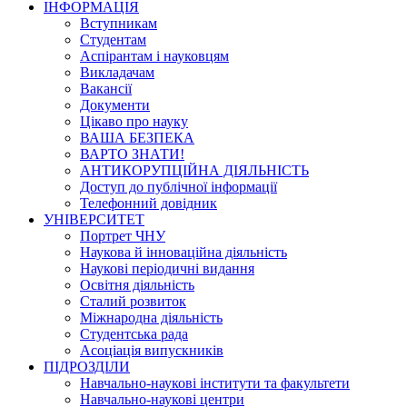
ІНФОРМАЦІЯ
Вступникам
Студентам
Аспірантам і науковцям
Викладачам
Вакансії
Документи
Цікаво про науку
ВАША БЕЗПЕКА
ВАРТО ЗНАТИ!
АНТИКОРУПЦІЙНА ДІЯЛЬНІСТЬ
Доступ до публічної інформації
Телефонний довідник
УНІВЕРСИТЕТ
Портрет ЧНУ
Наукова й інноваційна діяльність
Наукові періодичні видання
Освітня діяльність
Сталий розвиток
Міжнародна діяльність
Студентська рада
Асоціація випускників
ПІДРОЗДІЛИ
Навчально-наукові інститути та факультети
Навчально-наукові центри