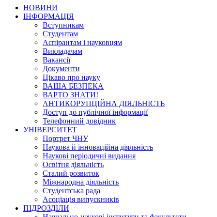
НОВИНИ
ІНФОРМАЦІЯ
Вступникам
Студентам
Аспірантам і науковцям
Викладачам
Вакансії
Документи
Цікаво про науку
ВАША БЕЗПЕКА
ВАРТО ЗНАТИ!
АНТИКОРУПЦІЙНА ДІЯЛЬНІСТЬ
Доступ до публічної інформації
Телефонний довідник
УНІВЕРСИТЕТ
Портрет ЧНУ
Наукова й інноваційна діяльність
Наукові періодичні видання
Освітня діяльність
Сталий розвиток
Міжнародна діяльність
Студентська рада
Асоціація випускників
ПІДРОЗДІЛИ
Навчально-наукові інститути та факультети