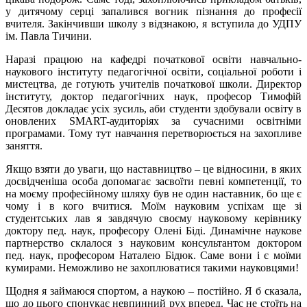
у дитячому серці запалився вогник пізнання до професії
вчителя. Закінчивши школу з відзнакою, я вступила до УДПУ
ім. Павла Тичини.
Наразі працюю на кафедрі початкової освіти навчально-
наукового інституту педагогічної освіти, соціальної роботи і
мистецтва, де готують учителів початкової школи. Директор
інституту, доктор педагогічних наук, професор Тимофій
Десятов докладає усіх зусиль, аби студенти здобували освіту в
оновлених SMART-аудиторіях за сучасними освітніми
програмами. Тому тут навчання перетворюється на захопливе
заняття.
Якщо взяти до уваги, що наставництво – це відносини, в яких
досвідченіша особа допомагає засвоїти певні компетенції, то
на моєму професійному шляху був не один наставник, бо ще є
чому і в кого вчитися. Моїм науковим успіхам ще зі
студентських лав я завдячую своєму науковому керівнику
доктору пед. наук, професору Олені Біді. Динамічне наукове
партнерство склалося з науковим консультантом доктором
пед. наук, професором Наталею Бідюк. Саме вони і є моїми
кумирами. Неможливо не захоплюватися такими науковцями!
Щодня я займаюся спортом, а наукою – постійно. Я б сказала,
що до цього спонукає невпинний рух вперед. Час не стоїть на