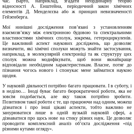
час. Варто, наприклад, згадати неординарну теорію
відносності А. Енштейна, періодичний закон хімічних
елементів Д. Менделєєва або ж принцип невизначеності
Гейзенберга.
Мої нинішні дослідження пов’язані з установленням
взаємозв’язку між електронною будовою та спектральними
властивостями хімічних сполук, зокрема, гетероциркуленів.
Це важливий аспект наукових досліджень, що дозволяє
визначити, які хімічні сполуки можуть знайти застосування,
наприклад, в молекулярній електроніці та як структуру цих
сполук можна модифікувати, щоб вони якнайкраще
відповідали необхідним характеристикам. Власне, потяг до
пізнання чогось нового і спонукає мене займатися наукою
щодня.
У науковій діяльності потрібно багато працювати. І в суботу, і
в неділю… Іноді буває багато бюрократичної роботи, яка не
зовсім подобається, але яку також потрібно зробити.
Позитивом такої роботи є те, що працюючи над одним, можеш
дізнатися і про інші цікаві аспекти, тобто важливо не
занурюватися лише в одній вузькій науковій сфері, а
дізнаватися про щось нове на стику різних наук. Це дозволяє
проводити комплексний аналіз об’єкта дослідження «під
різними кутами огляду».