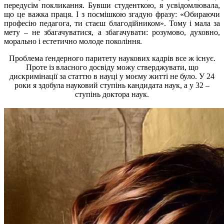
передусім покликання. Бувши студенткою, я усвідомлювала,
що це важка праця. І з посмішкою згадую фразу: «Обираючи
професію педагога, ти стаєш благодійником». Тому і мала за
мету – не збагачуватися, а збагачувати: розумово, духовно,
морально і естетично молоде покоління.
Проблема ґендерного паритету наукових кадрів все ж існує.
Проте із власного досвіду можу стверджувати, що
дискримінації за статтю в науці у моєму житті не було. У 24
роки я здобула науковий ступінь кандидата наук, а у 32 –
ступінь доктора наук.