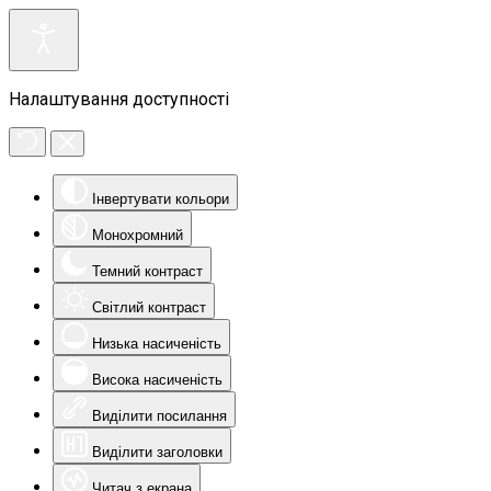
Налаштування доступності
Інвертувати кольори
Монохромний
Темний контраст
Світлий контраст
Низька насиченість
Висока насиченість
Виділити посилання
Виділити заголовки
Читач з екрана