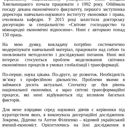
Хмельницького почала працювати з 1992 року. Обіймала
посаду декана економічного факультету, першого заступника
директора навчально-наукового інституту економіки і права,
очолювала кафедри. У 2015 році захистила докторську
дисертацію за спеціальністю «Світове господарство та
міжнародні економічні відносини». Нині є авторкою понад
150 праць.
На мою думку, викладачу потрібно систематично
модернізувати навчальний матеріал, працювати над собою та
оновлювати методологію і досліджувані питання. Нині мої
інтереси стосуються проблем моделювання світових
економічних процесів в умовах глобалізації і трансформації.
По-перше, наука цікава. По-друге, це розвиток. Необхідність
зв’язку з професійною діяльністю. Проблеми якими я
займаюся досить актуальні. Спочатку це був рівень
національної економіки, а зараз світові трансформаційні
процеси, які нині відбуваються під впливом багатьох
факторів.
Для мене взірцями серед наукових діячів є керівники під
кураторством яких, я виконувала дисертаційні дослідження.
Зокрема, Діденко та Антон Філіпенко – відомий український
вчений-економіст. Орієнтуючись на їхні дослідження я