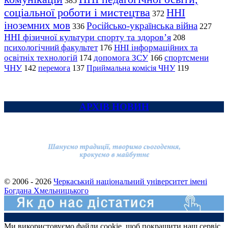
385
соціальної роботи і мистецтва
ННІ
372
іноземних мов
Російсько-українська війна
336
227
ННІ фізичної культури спорту та здоров’я
208
психологічний факультет
ННІ інформаційних та
176
освітніх технологій
допомога ЗСУ
спортсмени
174
166
ЧНУ
перемога
142
137
Приймальна комісія ЧНУ
119
АРХІВ НОВИН
© 2006 - 2026
Черкаський національний університет імені
Богдана Хмельницького
Ми використовуємо файли cookie, щоб покращити наш сервіс