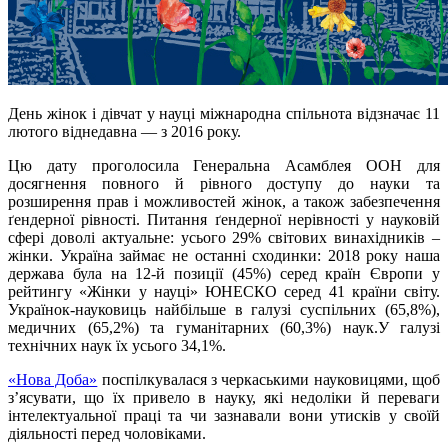
День жінок і дівчат у науці міжнародна спільнота відзначає 11
лютого віднедавна — з 2016 року.
Цю дату проголосила Генеральна Асамблея ООН для
досягнення повного й рівного доступу до науки та
розширення прав і можливостей жінок, а також забезпечення
ґендерної рівності. Питання ґендерної нерівності у науковій
сфері доволі актуальне: усього 29% світових винахідників –
жінки. Україна займає не останні сходинки: 2018 року наша
держава була на 12-й позиції (45%) серед країн Європи у
рейтингу «Жінки у науці» ЮНЕСКО серед 41 країни світу.
Українок-науковиць найбільше в галузі суспільних (65,8%),
медичних (65,2%) та гуманітарних (60,3%) наук.У галузі
технічних наук їх усього 34,1%.
«Нова Доба»
поспілкувалася з черкаськими науковицями, щоб
з’ясувати, що їх привело в науку, які недоліки й переваги
інтелектуальної праці та чи зазнавали вони утисків у своїй
діяльності перед чоловіками.