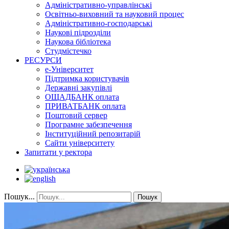
Адміністративно-управлінські
Освітньо-виховний та науковий процес
Адміністративно-господарські
Наукові підрозділи
Наукова бібліотека
Студмістечко
РЕСУРСИ
е-Університет
Підтримка користувачів
Державні закупівлі
ОЩАДБАНК оплата
ПРИВАТБАНК оплата
Поштовий сервер
Програмне забезпечення
Інституційний репозитарій
Сайти університету
Запитати у ректора
Пошук...
Пошук