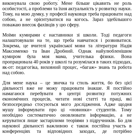
виконувала свою роботу. Мене більше цікавить не роль
особистості, а проблеми та їхня актуальність у розвитку науки.
Тому, на мою думку, у професії науковця треба працювати над
собою, а не орієнтуватися на когось. Зараз здебільшого
поважаю внесок фахівців у цю сферу.
Моїми кумирами є наставники зі школи. Тоді педагоги
налаштовували на те, що треба навчатися і розвиватися.
Зокрема, це вчителі української мови та літератури Надія
Максименко та Іван Дробний. Однак найулюбленішим
кумиром була моя мама, учителька фізики. Вона
пропрацювала 40 років у школі та розумілася в таких підходах,
як-от: педагогіка, виховний процес, «багаж» знань та робота
над собою.
Для мене наука – це звичка та стиль життя, бо без цієї
діяльності вже не можу працювати інакше. Я постійно
намагаюся перебувати в центрі розвитку потужних
економічних процесів, читати нові статті та праці, які
безпосередньо стосуються мого дослідження. Адже щодня
мушу інформувати про ці «новинки» студентів. Тому
необхідно систематично оновлювати інформацію, а не
керуватися лише застарілими теоріями з підручників. Бо для
наукової діяльності важливою є також постійна участь в
конференціях та відповідних заходах, де потрібно