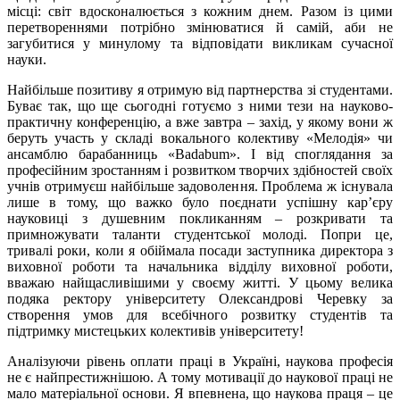
місці: світ вдосконалюється з кожним днем. Разом із цими
перетвореннями потрібно змінюватися й самій, аби не
загубитися у минулому та відповідати викликам сучасної
науки.
Найбільше позитиву я отримую від партнерства зі студентами.
Буває так, що ще сьогодні готуємо з ними тези на науково-
практичну конференцію, а вже завтра – захід, у якому вони ж
беруть участь у складі вокального колективу «Мелодія» чи
ансамблю барабанниць «Badabum». І від споглядання за
професійним зростанням і розвитком творчих здібностей своїх
учнів отримуєш найбільше задоволення. Проблема ж існувала
лише в тому, що важко було поєднати успішну кар’єру
науковиці з душевним покликанням – розкривати та
примножувати таланти студентської молоді. Попри це,
тривалі роки, коли я обіймала посади заступника директора з
виховної роботи та начальника відділу виховної роботи,
вважаю найщасливішими у своєму житті. У цьому велика
подяка ректору університету Олександрові Черевку за
створення умов для всебічного розвитку студентів та
підтримку мистецьких колективів університету!
Аналізуючи рівень оплати праці в Україні, наукова професія
не є найпрестижнішою. А тому мотивації до наукової праці не
мало матеріальної основи. Я впевнена, що наукова праця – це