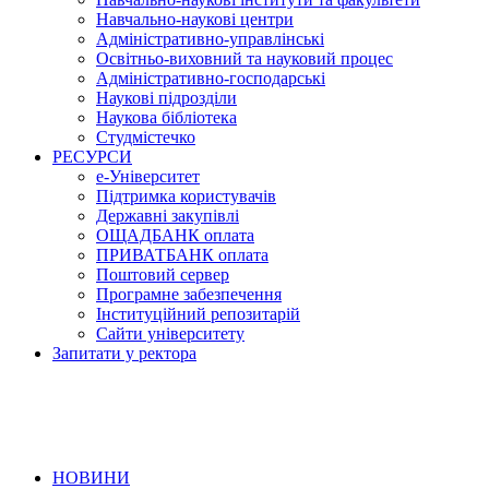
Навчально-наукові центри
Адміністративно-управлінські
Освітньо-виховний та науковий процес
Адміністративно-господарські
Наукові підрозділи
Наукова бібліотека
Студмістечко
РЕСУРСИ
е-Університет
Підтримка користувачів
Державні закупівлі
ОЩАДБАНК оплата
ПРИВАТБАНК оплата
Поштовий сервер
Програмне забезпечення
Інституційний репозитарій
Сайти університету
Запитати у ректора
НОВИНИ