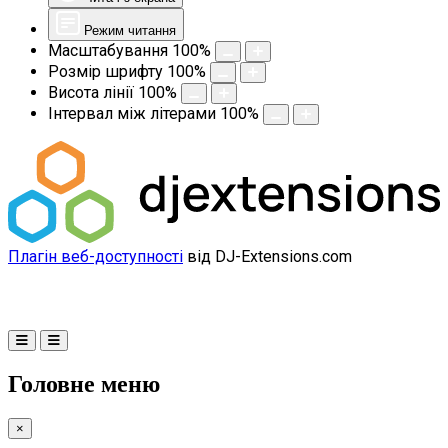
Режим читання
Масштабування
100
%
Розмір шрифту
100
%
Висота лінії
100
%
Інтервал між літерами
100
%
Плагін веб-доступності
від DJ-Extensions.com
Головне меню
×