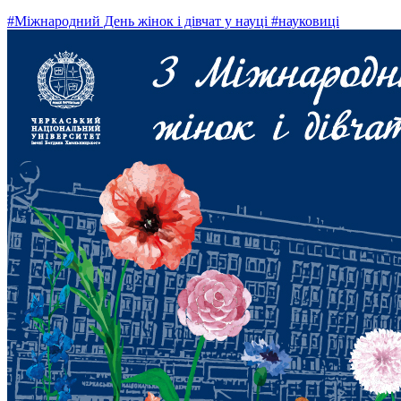
#Міжнародний День жінок і дівчат у науці
#науковиці