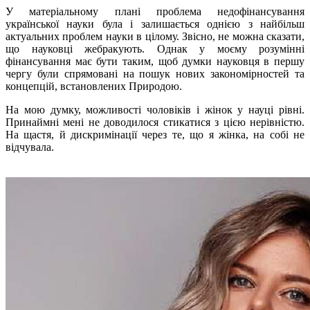
У матеріальному плані проблема недофінансування
української науки була і залишається однією з найбільш
актуальних проблем науки в цілому. Звісно, не можна сказати,
що науковці жебракують. Однак у моєму розумінні
фінансування має бути таким, щоб думки науковця в першу
чергу були спрямовані на пошук нових закономірностей та
концепцій, встановлених Природою.
На мою думку, можливості чоловіків і жінок у науці рівні.
Принаймні мені не доводилося стикатися з цією нерівністю.
На щастя, й дискримінації через те, що я жінка, на собі не
відчувала.