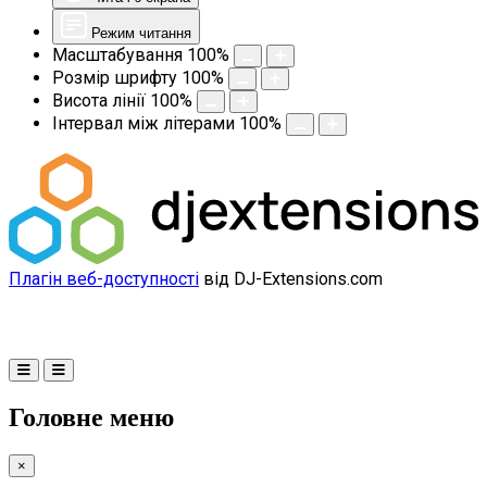
Режим читання
Масштабування
100
%
Розмір шрифту
100
%
Висота лінії
100
%
Інтервал між літерами
100
%
Плагін веб-доступності
від DJ-Extensions.com
Головне меню
×