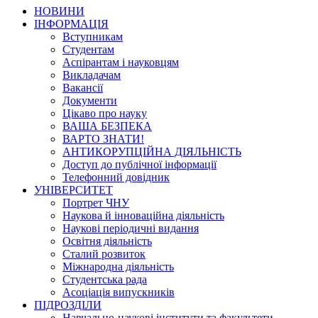
НОВИНИ
ІНФОРМАЦІЯ
Вступникам
Студентам
Аспірантам і науковцям
Викладачам
Вакансії
Документи
Цікаво про науку
ВАША БЕЗПЕКА
ВАРТО ЗНАТИ!
АНТИКОРУПЦІЙНА ДІЯЛЬНІСТЬ
Доступ до публічної інформації
Телефонний довідник
УНІВЕРСИТЕТ
Портрет ЧНУ
Наукова й інноваційна діяльність
Наукові періодичні видання
Освітня діяльність
Сталий розвиток
Міжнародна діяльність
Студентська рада
Асоціація випускників
ПІДРОЗДІЛИ
Навчально-наукові інститути та факультети