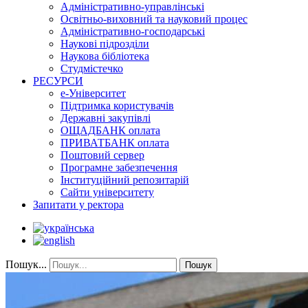
Адміністративно-управлінські
Освітньо-виховний та науковий процес
Адміністративно-господарські
Наукові підрозділи
Наукова бібліотека
Студмістечко
РЕСУРСИ
е-Університет
Підтримка користувачів
Державні закупівлі
ОЩАДБАНК оплата
ПРИВАТБАНК оплата
Поштовий сервер
Програмне забезпечення
Інституційний репозитарій
Сайти університету
Запитати у ректора
Пошук...
Пошук