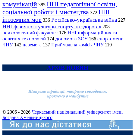
комунікацій
ННІ педагогічної освіти,
385
соціальної роботи і мистецтва
ННІ
372
іноземних мов
Російсько-українська війна
336
227
ННІ фізичної культури спорту та здоров’я
208
психологічний факультет
ННІ інформаційних та
176
освітніх технологій
допомога ЗСУ
спортсмени
174
166
ЧНУ
перемога
142
137
Приймальна комісія ЧНУ
119
АРХІВ НОВИН
© 2006 - 2026
Черкаський національний університет імені
Богдана Хмельницького