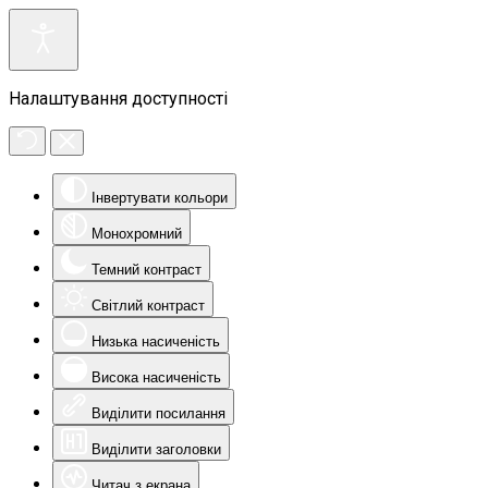
Налаштування доступності
Інвертувати кольори
Монохромний
Темний контраст
Світлий контраст
Низька насиченість
Висока насиченість
Виділити посилання
Виділити заголовки
Читач з екрана