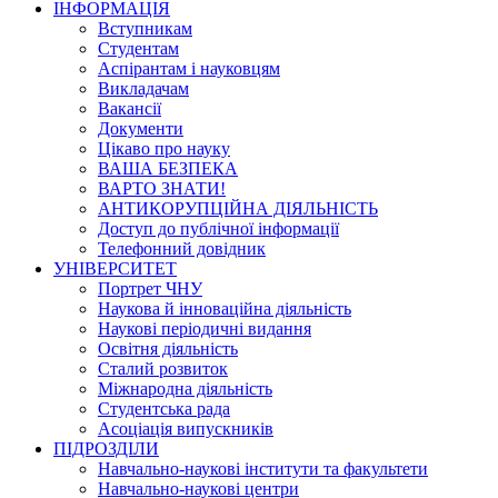
ІНФОРМАЦІЯ
Вступникам
Студентам
Аспірантам і науковцям
Викладачам
Вакансії
Документи
Цікаво про науку
ВАША БЕЗПЕКА
ВАРТО ЗНАТИ!
АНТИКОРУПЦІЙНА ДІЯЛЬНІСТЬ
Доступ до публічної інформації
Телефонний довідник
УНІВЕРСИТЕТ
Портрет ЧНУ
Наукова й інноваційна діяльність
Наукові періодичні видання
Освітня діяльність
Сталий розвиток
Міжнародна діяльність
Студентська рада
Асоціація випускників
ПІДРОЗДІЛИ
Навчально-наукові інститути та факультети
Навчально-наукові центри