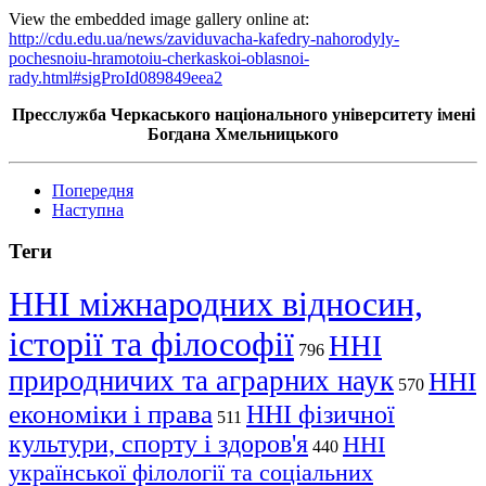
View the embedded image gallery online at:
http://cdu.edu.ua/news/zaviduvacha-kafedry-nahorodyly-
pochesnoiu-hramotoiu-cherkaskoi-oblasnoi-
rady.html#sigProId089849eea2
Пресслужба Черкаського національного університету імені
Богдана Хмельницького
Попередня
Наступна
Теги
ННІ міжнародних відносин,
історії та філософії
ННІ
796
природничих та аграрних наук
ННІ
570
економіки і права
ННІ фізичної
511
культури, спорту і здоров'я
ННІ
440
української філології та соціальних