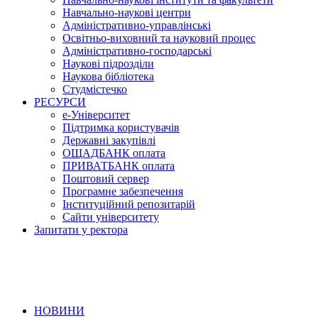
Навчально-наукові центри
Адміністративно-управлінські
Освітньо-виховний та науковий процес
Адміністративно-господарські
Наукові підрозділи
Наукова бібліотека
Студмістечко
РЕСУРСИ
е-Університет
Підтримка користувачів
Державні закупівлі
ОЩАДБАНК оплата
ПРИВАТБАНК оплата
Поштовий сервер
Програмне забезпечення
Інституційний репозитарій
Сайти університету
Запитати у ректора
НОВИНИ