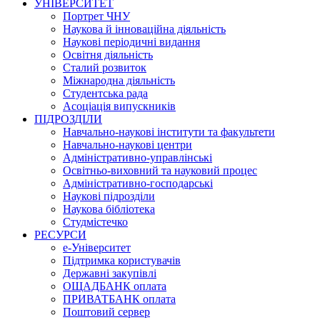
УНІВЕРСИТЕТ
Портрет ЧНУ
Наукова й інноваційна діяльність
Наукові періодичні видання
Освітня діяльність
Сталий розвиток
Міжнародна діяльність
Студентська рада
Асоціація випускників
ПІДРОЗДІЛИ
Навчально-наукові інститути та факультети
Навчально-наукові центри
Адміністративно-управлінські
Освітньо-виховний та науковий процес
Адміністративно-господарські
Наукові підрозділи
Наукова бібліотека
Студмістечко
РЕСУРСИ
е-Університет
Підтримка користувачів
Державні закупівлі
ОЩАДБАНК оплата
ПРИВАТБАНК оплата
Поштовий сервер