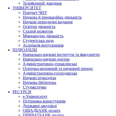
Телефонний довідник
УНІВЕРСИТЕТ
Портрет ЧНУ
Наукова й інноваційна діяльність
Наукові періодичні видання
Освітня діяльність
Сталий розвиток
Міжнародна діяльність
Студентська рада
Асоціація випускників
ПІДРОЗДІЛИ
Навчально-наукові інститути та факультети
Навчально-наукові центри
Адміністративно-управлінські
Освітньо-виховний та науковий процес
Адміністративно-господарські
Наукові підрозділи
Наукова бібліотека
Студмістечко
РЕСУРСИ
е-Університет
Підтримка користувачів
Державні закупівлі
ОЩАДБАНК оплата
ПРИВАТБАНК оплата