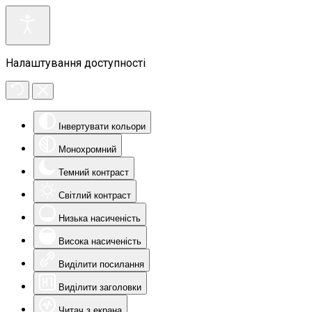
Налаштування доступності
Інвертувати кольори
Монохромний
Темний контраст
Світлий контраст
Низька насиченість
Висока насиченість
Виділити посилання
Виділити заголовки
Читач з екрана