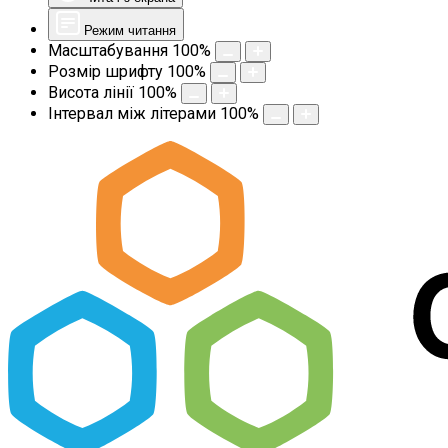
Режим читання
Масштабування
100
%
Розмір шрифту
100
%
Висота лінії
100
%
Інтервал між літерами
100
%