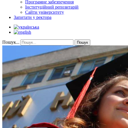
Програмне забезпечення
Інституційний репозитарій
Сайти університету
Запитати у ректора
Пошук...
Пошук