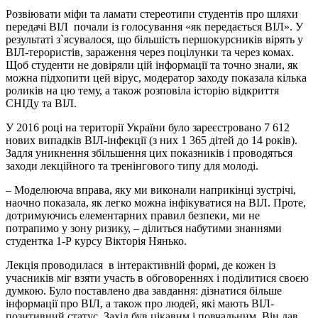
Розвіювати міфи та ламати стереотипи студентів про шляхи
передачі ВІЛ почали із голосування «як передається ВІЛ». У
результаті з`ясувалося, що більшість першокурсників вірять у
ВІЛ-терористів, зараження через поцілунки та через комах.
Щоб студенти не довіряли цій інформації та точно знали, як
можна підхопити цей вірус, модератор заходу показала кілька
роликів на цю тему, а також розповіла історію відкриття
СНІДу та ВІЛ.
У 2016 році на території України було зареєстровано 7 612
нових випадків ВІЛ-інфекції (з них 1 365 дітей до 14 років).
Задля уникнення збільшення цих показників і проводяться
заходи лекційного та тренінгового типу для молоді.
– Моделююча вправа, яку ми виконали наприкінці зустрічі,
наочно показала, як легко можна інфікуватися на ВІЛ. Проте,
дотримуючись елементарних правил безпеки, ми не
потрапимо у зону ризику, – ділиться набутими знаннями
студентка 1-Р курсу Вікторія Нянько.
Лекція проводилася в інтерактивній формі, де кожен із
учасників міг взяти участь в обговореннях і поділитися своєю
думкою. Було поставлено два завдання: дізнатися більше
інформації про ВІЛ, а також про людей, які мають ВІЛ-
позитивний статус. Захід був цікавим і повчальним. Він дав