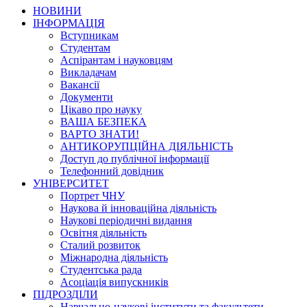
НОВИНИ
ІНФОРМАЦІЯ
Вступникам
Студентам
Аспірантам і науковцям
Викладачам
Вакансії
Документи
Цікаво про науку
ВАША БЕЗПЕКА
ВАРТО ЗНАТИ!
АНТИКОРУПЦІЙНА ДІЯЛЬНІСТЬ
Доступ до публічної інформації
Телефонний довідник
УНІВЕРСИТЕТ
Портрет ЧНУ
Наукова й інноваційна діяльність
Наукові періодичні видання
Освітня діяльність
Сталий розвиток
Міжнародна діяльність
Студентська рада
Асоціація випускників
ПІДРОЗДІЛИ
Навчально-наукові інститути та факультети