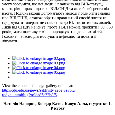
змогу зрозуміти, що всі люди, незалежно від ВІЛ-статусу,
мають рівні права, що таке ВІЛ/СНІД та як себе вберегти від
нього. Подібні заходи допомагають молоді поглибити знання
про ВІЛ/СНІД, а також обрати правильний спосіб життя та
сформувати толерантне ставлення до ВІЛ-позитивних людей.
Ліків від СНІДу не існує, проте з ВІЛ можна прожити і 50, і 60
років, мати щасливу сім’ю і народжувати здорових дітей.
Головне – вчасно діагностувати інфекцію та почати її
лікувати.
View the embedded image gallery online at:
http://cdu.edu.ua/news/zakhysty-sebe-i-svoiu-
rodynu.html#sigProIda85c32b8f5
Наталія Напорко, Бондар Катя, Кавун Алла, студентки 1-
Р курсу