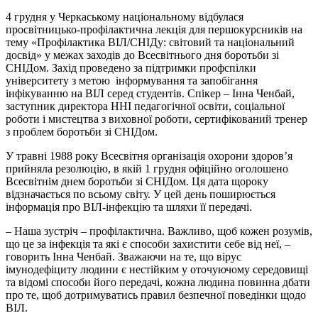
4 грудня у Черкаському національному відбулася
просвітницько-профілактична лекція для першокурсників на
тему «Профiлактика ВIЛ/СНIДу: свiтовий та нацiональний
досвід» у межах заходів до Всесвітнього дня боротьби зі
СНІДом. Захід проведено за підтримки профспілки
університету з метою інформування та запобігання
інфікуванню на ВІЛ серед студентів. Спікер – Інна Ченбай,
заступник директора ННІ педагогічної освіти, соціальної
роботи і мистецтва з виховної роботи, сертифікований тренер
з проблем боротьби зі СНІДом.
У травні 1988 року Всесвітня організація охорони здоров’я
прийняла резолюцію, в якій 1 грудня офіційно оголошено
Всесвітнім днем боротьби зі СНІДом. Ця дата щороку
відзначається по всьому світу. У цей день поширюється
інформація про ВІЛ-інфекцію та шляхи її передачі.
– Наша зустріч – профілактична. Важливо, щоб кожен розумів,
що це за інфекція та які є способи захистити себе від неї, –
говорить Інна Ченбай. Зважаючи на те, що вірус
імунодефіциту людини є нестійким у оточуючому середовищі
та відомі способи його передачі, кожна людина повинна дбати
про те, щоб дотримуватись правил безпечної поведінки щодо
ВІЛ.