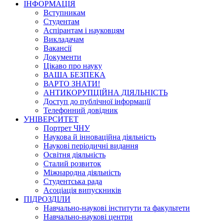
ІНФОРМАЦІЯ
Вступникам
Студентам
Аспірантам і науковцям
Викладачам
Вакансії
Документи
Цікаво про науку
ВАША БЕЗПЕКА
ВАРТО ЗНАТИ!
АНТИКОРУПЦІЙНА ДІЯЛЬНІСТЬ
Доступ до публічної інформації
Телефонний довідник
УНІВЕРСИТЕТ
Портрет ЧНУ
Наукова й інноваційна діяльність
Наукові періодичні видання
Освітня діяльність
Сталий розвиток
Міжнародна діяльність
Студентська рада
Асоціація випускників
ПІДРОЗДІЛИ
Навчально-наукові інститути та факультети
Навчально-наукові центри