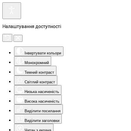
Налаштування доступності
Інвертувати кольори
Монохромний
Темний контраст
Світлий контраст
Низька насиченість
Висока насиченість
Виділити посилання
Виділити заголовки
Читач з екрана