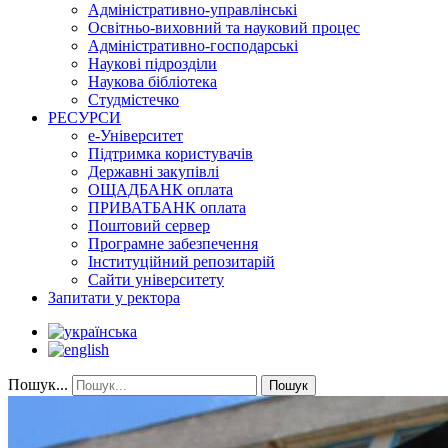
Адміністративно-управлінські
Освітньо-виховний та науковий процес
Адміністративно-господарські
Наукові підрозділи
Наукова бібліотека
Студмістечко
РЕСУРСИ
е-Університет
Підтримка користувачів
Державні закупівлі
ОЩАДБАНК оплата
ПРИВАТБАНК оплата
Поштовий сервер
Програмне забезпечення
Інституційний репозитарій
Сайти університету
Запитати у ректора
Пошук...
Пошук