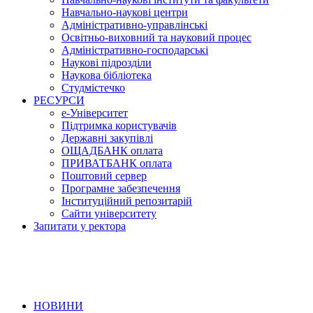
Навчально-наукові центри
Адміністративно-управлінські
Освітньо-виховний та науковий процес
Адміністративно-господарські
Наукові підрозділи
Наукова бібліотека
Студмістечко
РЕСУРСИ
е-Університет
Підтримка користувачів
Державні закупівлі
ОЩАДБАНК оплата
ПРИВАТБАНК оплата
Поштовий сервер
Програмне забезпечення
Інституційний репозитарій
Сайти університету
Запитати у ректора
НОВИНИ