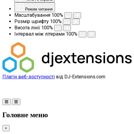
Режим читання
Масштабування
100
%
Розмір шрифту
100
%
Висота лінії
100
%
Інтервал між літерами
100
%
Плагін веб-доступності
від DJ-Extensions.com
Головне меню
×