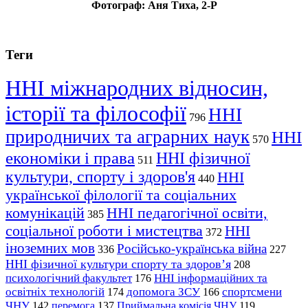
Фотограф: Аня Тиха, 2-Р
Теги
ННІ міжнародних відносин,
історії та філософії
ННІ
796
природничих та аграрних наук
ННІ
570
економіки і права
ННІ фізичної
511
культури, спорту і здоров'я
ННІ
440
української філології та соціальних
комунікацій
ННІ педагогічної освіти,
385
соціальної роботи і мистецтва
ННІ
372
іноземних мов
Російсько-українська війна
336
227
ННІ фізичної культури спорту та здоров’я
208
психологічний факультет
ННІ інформаційних та
176
освітніх технологій
допомога ЗСУ
спортсмени
174
166
ЧНУ
перемога
142
137
Приймальна комісія ЧНУ
119