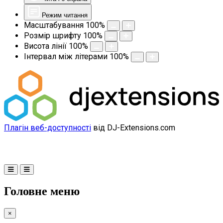
Режим читання
Масштабування
100
%
Розмір шрифту
100
%
Висота лінії
100
%
Інтервал між літерами
100
%
Плагін веб-доступності
від DJ-Extensions.com
Головне меню
×