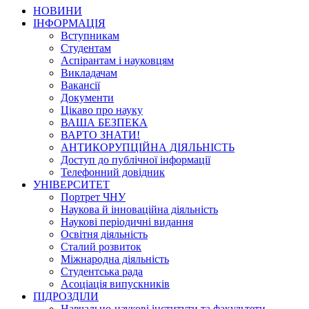
НОВИНИ
ІНФОРМАЦІЯ
Вступникам
Студентам
Аспірантам і науковцям
Викладачам
Вакансії
Документи
Цікаво про науку
ВАША БЕЗПЕКА
ВАРТО ЗНАТИ!
АНТИКОРУПЦІЙНА ДІЯЛЬНІСТЬ
Доступ до публічної інформації
Телефонний довідник
УНІВЕРСИТЕТ
Портрет ЧНУ
Наукова й інноваційна діяльність
Наукові періодичні видання
Освітня діяльність
Сталий розвиток
Міжнародна діяльність
Студентська рада
Асоціація випускників
ПІДРОЗДІЛИ
Навчально-наукові інститути та факультети