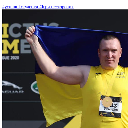
#успішні студенти
#Ігри нескорених