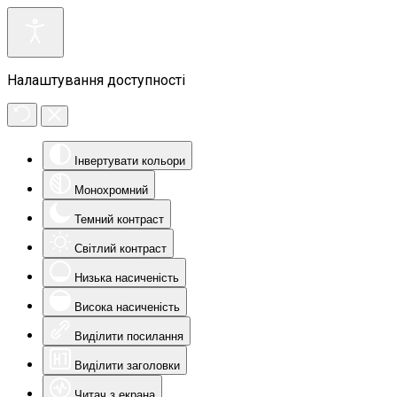
Налаштування доступності
Інвертувати кольори
Монохромний
Темний контраст
Світлий контраст
Низька насиченість
Висока насиченість
Виділити посилання
Виділити заголовки
Читач з екрана