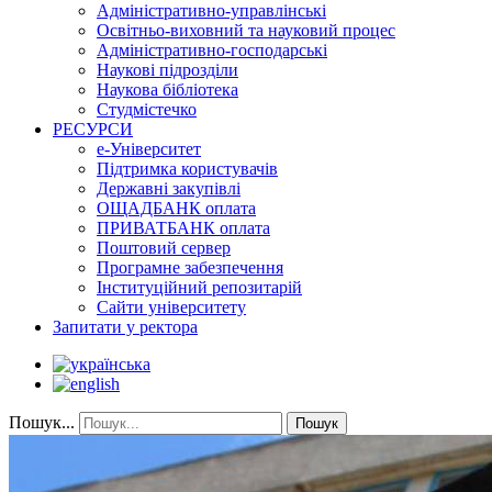
Адміністративно-управлінські
Освітньо-виховний та науковий процес
Адміністративно-господарські
Наукові підрозділи
Наукова бібліотека
Студмістечко
РЕСУРСИ
е-Університет
Підтримка користувачів
Державні закупівлі
ОЩАДБАНК оплата
ПРИВАТБАНК оплата
Поштовий сервер
Програмне забезпечення
Інституційний репозитарій
Сайти університету
Запитати у ректора
Пошук...
Пошук