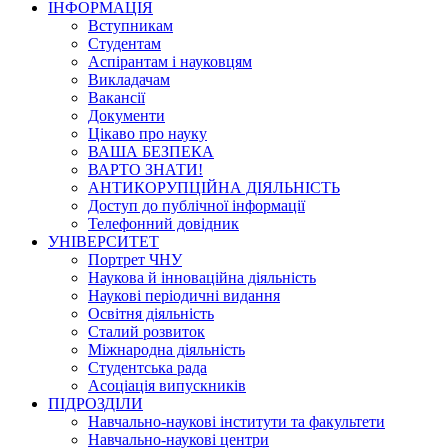
ІНФОРМАЦІЯ
Вступникам
Студентам
Аспірантам і науковцям
Викладачам
Вакансії
Документи
Цікаво про науку
ВАША БЕЗПЕКА
ВАРТО ЗНАТИ!
АНТИКОРУПЦІЙНА ДІЯЛЬНІСТЬ
Доступ до публічної інформації
Телефонний довідник
УНІВЕРСИТЕТ
Портрет ЧНУ
Наукова й інноваційна діяльність
Наукові періодичні видання
Освітня діяльність
Сталий розвиток
Міжнародна діяльність
Студентська рада
Асоціація випускників
ПІДРОЗДІЛИ
Навчально-наукові інститути та факультети
Навчально-наукові центри