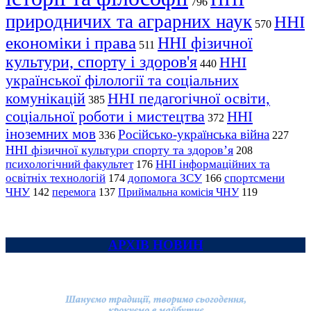
796
природничих та аграрних наук
ННІ
570
економіки і права
ННІ фізичної
511
культури, спорту і здоров'я
ННІ
440
української філології та соціальних
комунікацій
ННІ педагогічної освіти,
385
соціальної роботи і мистецтва
ННІ
372
іноземних мов
Російсько-українська війна
336
227
ННІ фізичної культури спорту та здоров’я
208
психологічний факультет
ННІ інформаційних та
176
освітніх технологій
допомога ЗСУ
спортсмени
174
166
ЧНУ
перемога
142
137
Приймальна комісія ЧНУ
119
АРХІВ НОВИН