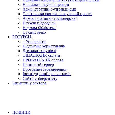
Навчально-наукові центри
Адміністративно-управлінські
Освітньо-виховний та науковий процес
Адміністративно-господарські
Наукові підрозділи
Наукова бібліотека
Студмістечко
РЕСУРСИ
е-Університет
Підтримка користувачів
Державні закупівлі
ОЩАДБАНК оплата
ПРИВАТБАНК оплата
Поштовий сервер
Програмне забезпечення
Інституційний репозитарій
Сайти університету
Запитати у ректора
НОВИНИ