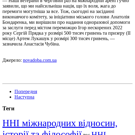
— Наші ветерани в черговий раз на міжнародній арені гучно
заявили, що ми найсильніша нація, що їх воля, жага до
перемоги могутніша за все. Тож, сьогодні на засіданні
виконавчого комітету, за ініціативи міського голови Анатолія
Бондаренка, ми вирішили про надання одноразової допомоги
за заслуги перед містом переможцю Ігор нескорених 2022
року Сергій Прядка у розмірі 500 тисяч гривень та призеру (ІІ
місце) Артем Лукашук у розмірі 300 тисяч гривень, —
зазначила Анастасія Чубіна.
Джерело:
novadoba.com.ua
Попередня
Наступна
Теги
ННІ міжнародних відносин,
історії та філософії
ННІ