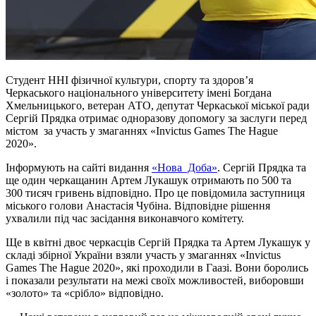
Студент ННІ фізичної культури, спорту та здоров’я
Черкаського національного університету імені Богдана
Хмельницького, ветеран АТО, депутат Черкаської міської ради
Сергій Прядка отримає одноразову допомогу за заслуги перед
містом за участь у змаганнях «Invictus Games The Hague
2020».
Інформують на сайті видання
«Нова Доба»
. Сергій Прядка та
ще один черкащанин Артем Лукашук отримають по 500 та
300 тисяч гривень відповідно. Про це повідомила заступниця
міського голови Анастасія Чубіна. Відповідне рішення
ухвалили під час засідання виконавчого комітету.
Ще в квітні двоє черкасців Сергій Прядка та Артем Лукашук у
складі збірної України взяли участь у змаганнях «Invictus
Games The Hague 2020», які проходили в Гаазі. Вони боролись
і показали результати на межі своїх можливостей, виборовши
«золото» та «срібло» відповідно.