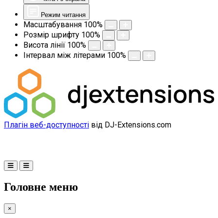
Режим читання
Масштабування
100
%
Розмір шрифту
100
%
Висота лінії
100
%
Інтервал між літерами
100
%
Плагін веб-доступності
від DJ-Extensions.com
Головне меню
×