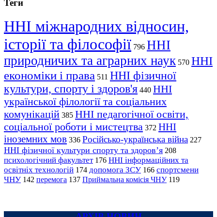
Теги
ННІ міжнародних відносин,
історії та філософії
ННІ
796
природничих та аграрних наук
ННІ
570
економіки і права
ННІ фізичної
511
культури, спорту і здоров'я
ННІ
440
української філології та соціальних
комунікацій
ННІ педагогічної освіти,
385
соціальної роботи і мистецтва
ННІ
372
іноземних мов
Російсько-українська війна
336
227
ННІ фізичної культури спорту та здоров’я
208
психологічний факультет
ННІ інформаційних та
176
освітніх технологій
допомога ЗСУ
спортсмени
174
166
ЧНУ
перемога
142
137
Приймальна комісія ЧНУ
119
АРХІВ НОВИН