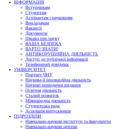
ІНФОРМАЦІЯ
Вступникам
Студентам
Аспірантам і науковцям
Викладачам
Вакансії
Документи
Цікаво про науку
ВАША БЕЗПЕКА
ВАРТО ЗНАТИ!
АНТИКОРУПЦІЙНА ДІЯЛЬНІСТЬ
Доступ до публічної інформації
Телефонний довідник
УНІВЕРСИТЕТ
Портрет ЧНУ
Наукова й інноваційна діяльність
Наукові періодичні видання
Освітня діяльність
Сталий розвиток
Міжнародна діяльність
Студентська рада
Асоціація випускників
ПІДРОЗДІЛИ
Навчально-наукові інститути та факультети
Навчально-наукові центри