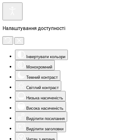
Налаштування доступності
Інвертувати кольори
Монохромний
Темний контраст
Світлий контраст
Низька насиченість
Висока насиченість
Виділити посилання
Виділити заголовки
Читач з екрана