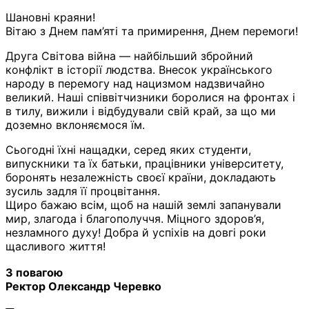
Шановні краяни!
Вітаю з Днем пам’яті та примирення, Днем перемоги!
Друга Світова війна — найбільший збройний
конфлікт в історії людства. Внесок українського
народу в перемогу над нацизмом надзвичайно
великий. Наші співвітчизники боролися на фронтах і
в тилу, вижили і відбудували свій край, за що ми
доземно вклоняємося їм.
Сьогодні їхні нащадки, серед яких студенти,
випускники та їх батьки, працівники університету,
боронять незалежність своєї країни, докладають
зусиль задля її процвітання.
Щиро бажаю всім, щоб на нашій землі запанували
мир, злагода і благополуччя. Міцного здоров’я,
незламного духу! Добра й успіхів на довгі роки
щасливого життя!
З повагою
Ректор Олександр Черевко