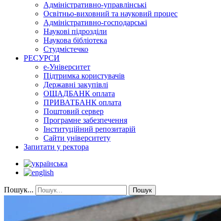
Адміністративно-управлінські
Освітньо-виховний та науковий процес
Адміністративно-господарські
Наукові підрозділи
Наукова бібліотека
Студмістечко
РЕСУРСИ
е-Університет
Підтримка користувачів
Державні закупівлі
ОЩАДБАНК оплата
ПРИВАТБАНК оплата
Поштовий сервер
Програмне забезпечення
Інституційний репозитарій
Сайти університету
Запитати у ректора
Пошук...
Пошук