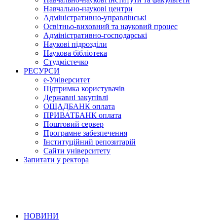
Навчально-наукові центри
Адміністративно-управлінські
Освітньо-виховний та науковий процес
Адміністративно-господарські
Наукові підрозділи
Наукова бібліотека
Студмістечко
РЕСУРСИ
е-Університет
Підтримка користувачів
Державні закупівлі
ОЩАДБАНК оплата
ПРИВАТБАНК оплата
Поштовий сервер
Програмне забезпечення
Інституційний репозитарій
Сайти університету
Запитати у ректора
НОВИНИ