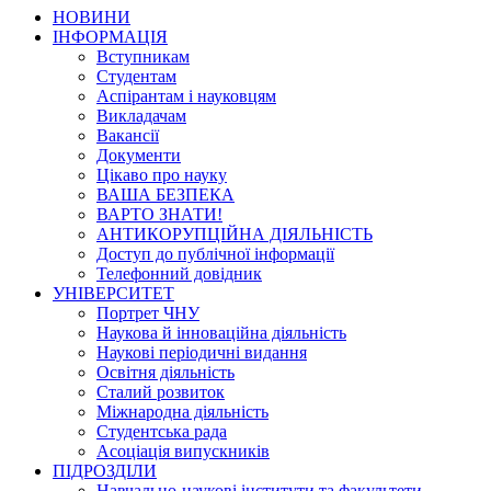
НОВИНИ
ІНФОРМАЦІЯ
Вступникам
Студентам
Аспірантам і науковцям
Викладачам
Вакансії
Документи
Цікаво про науку
ВАША БЕЗПЕКА
ВАРТО ЗНАТИ!
АНТИКОРУПЦІЙНА ДІЯЛЬНІСТЬ
Доступ до публічної інформації
Телефонний довідник
УНІВЕРСИТЕТ
Портрет ЧНУ
Наукова й інноваційна діяльність
Наукові періодичні видання
Освітня діяльність
Сталий розвиток
Міжнародна діяльність
Студентська рада
Асоціація випускників
ПІДРОЗДІЛИ
Навчально-наукові інститути та факультети