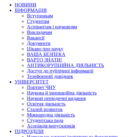
НОВИНИ
ІНФОРМАЦІЯ
Вступникам
Студентам
Аспірантам і науковцям
Викладачам
Вакансії
Документи
Цікаво про науку
ВАША БЕЗПЕКА
ВАРТО ЗНАТИ!
АНТИКОРУПЦІЙНА ДІЯЛЬНІСТЬ
Доступ до публічної інформації
Телефонний довідник
УНІВЕРСИТЕТ
Портрет ЧНУ
Наукова й інноваційна діяльність
Наукові періодичні видання
Освітня діяльність
Сталий розвиток
Міжнародна діяльність
Студентська рада
Асоціація випускників
ПІДРОЗДІЛИ
Навчально-наукові інститути та факультети