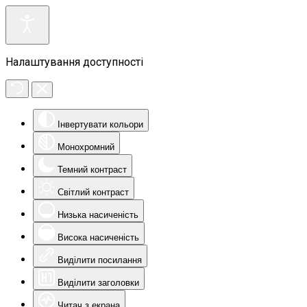
Налаштування доступності
Інвертувати кольори
Монохромний
Темний контраст
Світлий контраст
Низька насиченість
Висока насиченість
Виділити посилання
Виділити заголовки
Читач з екрана