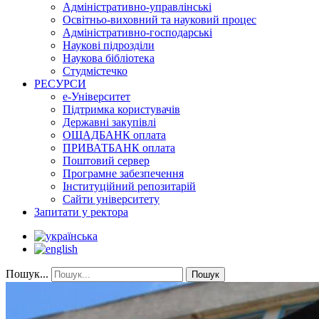
Адміністративно-управлінські
Освітньо-виховний та науковий процес
Адміністративно-господарські
Наукові підрозділи
Наукова бібліотека
Студмістечко
РЕСУРСИ
е-Університет
Підтримка користувачів
Державні закупівлі
ОЩАДБАНК оплата
ПРИВАТБАНК оплата
Поштовий сервер
Програмне забезпечення
Інституційний репозитарій
Сайти університету
Запитати у ректора
Пошук...
Пошук