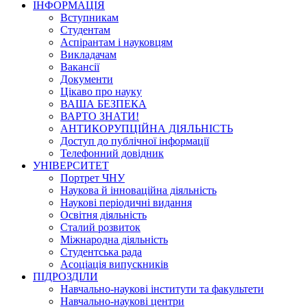
ІНФОРМАЦІЯ
Вступникам
Студентам
Аспірантам і науковцям
Викладачам
Вакансії
Документи
Цікаво про науку
ВАША БЕЗПЕКА
ВАРТО ЗНАТИ!
АНТИКОРУПЦІЙНА ДІЯЛЬНІСТЬ
Доступ до публічної інформації
Телефонний довідник
УНІВЕРСИТЕТ
Портрет ЧНУ
Наукова й інноваційна діяльність
Наукові періодичні видання
Освітня діяльність
Сталий розвиток
Міжнародна діяльність
Студентська рада
Асоціація випускників
ПІДРОЗДІЛИ
Навчально-наукові інститути та факультети
Навчально-наукові центри