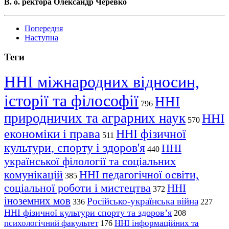
В. о. ректора Олександр Черевко
Попередня
Наступна
Теги
ННІ міжнародних відносин,
історії та філософії
ННІ
796
природничих та аграрних наук
ННІ
570
економіки і права
ННІ фізичної
511
культури, спорту і здоров'я
ННІ
440
української філології та соціальних
комунікацій
ННІ педагогічної освіти,
385
соціальної роботи і мистецтва
ННІ
372
іноземних мов
Російсько-українська війна
336
227
ННІ фізичної культури спорту та здоров’я
208
психологічний факультет
ННІ інформаційних та
176