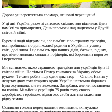
Дорога університетська громадо, шановні черкащани!
У ці дні Україна разом зі світовою спільнотою відзначає День
пам’яті та примирення, День перемоги над нацизмом у Другій
світовій війні.
Буремні події відгриміли, але пам’ять про страшну трагедію,
яка пройшлася по долі кожної родини в Україні і в усьому
світі, досі жива. І це пам'ять про наших дідів, батьків, рідних,
про вічно молодих солдатів і офіцерів, які боролися з ворогом
і перемогли.
Ми всі знаємо, якою страшною трагедією для українців була ІІ
світова війна. Не тільки Гітлер тримався за Україну обома
руками. Те саме робив і ще один диктатор — Сталін. Навіть у
лещатах двох тоталітарних країн Україна невтомно боролася.
Була окупована, але не зломлена. Загарбана, але не поставлена
на коліна. Мільйони українців 75 років тому своєю
хоробрістю, героїзмом, відвагою, своїм життям захистили
рідну землю.
Схиляємо голови перед нашими земляками, які мужньо
боролися на фронтах, самовіддано працювали в тилу, хто