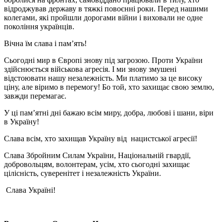
відроджував державу в тяжкі повоєнні роки. Перед нашими
колегами, які пройшли дорогами війни і виховали не одне
покоління українців.
Вічна їм слава і пам’ять!
Сьогодні мир в Європі знову під загрозою. Проти України
здійснюється військова агресія. І ми знову змушені
відстоювати нашу незалежність. Ми платимо за це високу
ціну, але віримо в перемогу! Бо той, хто захищає свою землю,
завжди перемагає.
У ці пам’ятні дні бажаю всім миру, добра, любові і шани, віри
в Україну!
Слава всім, хто захищав Україну від нацистської агресії!
Слава Збройним Силам України, Національній гвардії,
добровольцям, волонтерам, усім, хто сьогодні захищає
цілісність, суверенітет і незалежність України.
Слава Україні!