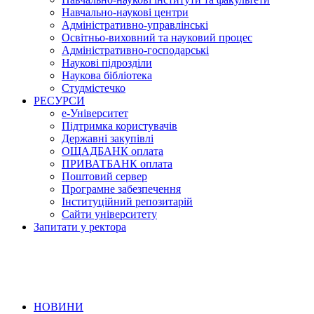
Навчально-наукові центри
Адміністративно-управлінські
Освітньо-виховний та науковий процес
Адміністративно-господарські
Наукові підрозділи
Наукова бібліотека
Студмістечко
РЕСУРСИ
е-Університет
Підтримка користувачів
Державні закупівлі
ОЩАДБАНК оплата
ПРИВАТБАНК оплата
Поштовий сервер
Програмне забезпечення
Інституційний репозитарій
Сайти університету
Запитати у ректора
НОВИНИ