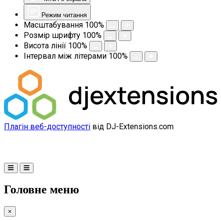
Режим читання
Масштабування
100
%
Розмір шрифту
100
%
Висота лінії
100
%
Інтервал між літерами
100
%
Плагін веб-доступності
від DJ-Extensions.com
Головне меню
×