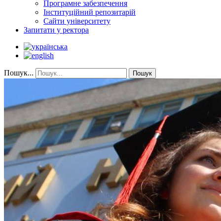
Програмне забезпечення
Інституційний репозитарій
Сайти університету
Запитати у ректора
Пошук...
Пошук