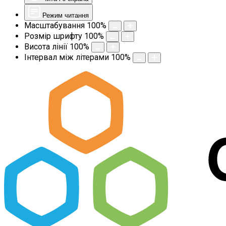
Режим читання
Масштабування
100
%
Розмір шрифту
100
%
Висота лінії
100
%
Інтервал між літерами
100
%