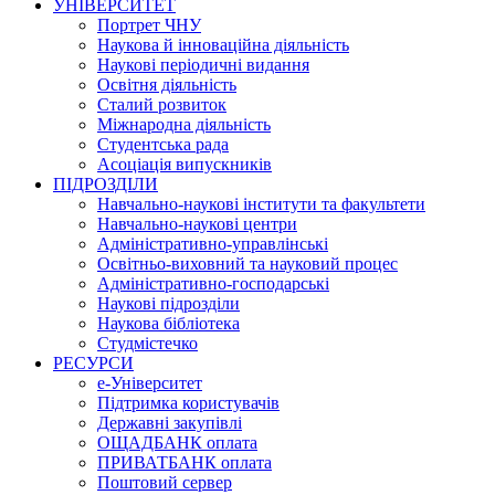
УНІВЕРСИТЕТ
Портрет ЧНУ
Наукова й інноваційна діяльність
Наукові періодичні видання
Освітня діяльність
Сталий розвиток
Міжнародна діяльність
Студентська рада
Асоціація випускників
ПІДРОЗДІЛИ
Навчально-наукові інститути та факультети
Навчально-наукові центри
Адміністративно-управлінські
Освітньо-виховний та науковий процес
Адміністративно-господарські
Наукові підрозділи
Наукова бібліотека
Студмістечко
РЕСУРСИ
е-Університет
Підтримка користувачів
Державні закупівлі
ОЩАДБАНК оплата
ПРИВАТБАНК оплата
Поштовий сервер