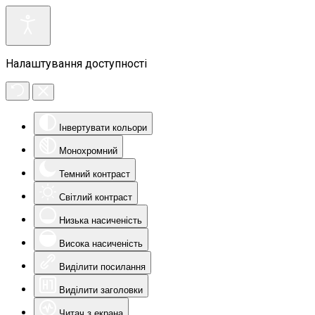
Налаштування доступності
Інвертувати кольори
Монохромний
Темний контраст
Світлий контраст
Низька насиченість
Висока насиченість
Виділити посилання
Виділити заголовки
Читач з екрана