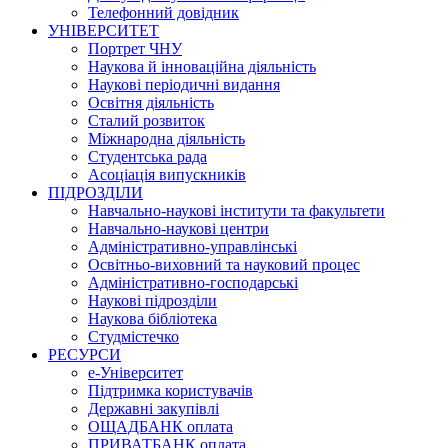
Телефонний довідник
УНІВЕРСИТЕТ
Портрет ЧНУ
Наукова й інноваційна діяльність
Наукові періодичні видання
Освітня діяльність
Сталий розвиток
Міжнародна діяльність
Студентська рада
Асоціація випускників
ПІДРОЗДІЛИ
Навчально-наукові інститути та факультети
Навчально-наукові центри
Адміністративно-управлінські
Освітньо-виховний та науковий процес
Адміністративно-господарські
Наукові підрозділи
Наукова бібліотека
Студмістечко
РЕСУРСИ
е-Університет
Підтримка користувачів
Державні закупівлі
ОЩАДБАНК оплата
ПРИВАТБАНК оплата