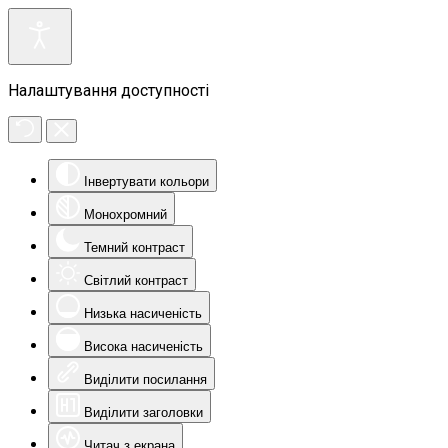
Налаштування доступності
Інвертувати кольори
Монохромний
Темний контраст
Світлий контраст
Низька насиченість
Висока насиченість
Виділити посилання
Виділити заголовки
Читач з екрана