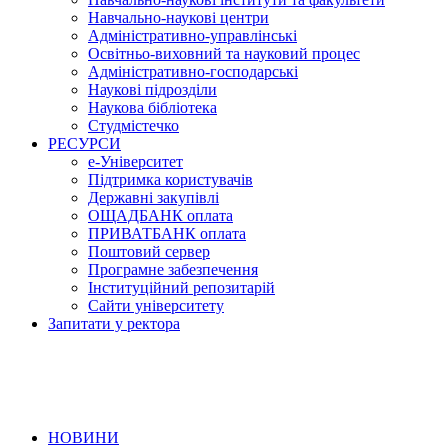
Навчально-наукові центри
Адміністративно-управлінські
Освітньо-виховний та науковий процес
Адміністративно-господарські
Наукові підрозділи
Наукова бібліотека
Студмістечко
РЕСУРСИ
е-Університет
Підтримка користувачів
Державні закупівлі
ОЩАДБАНК оплата
ПРИВАТБАНК оплата
Поштовий сервер
Програмне забезпечення
Інституційний репозитарій
Сайти університету
Запитати у ректора
НОВИНИ