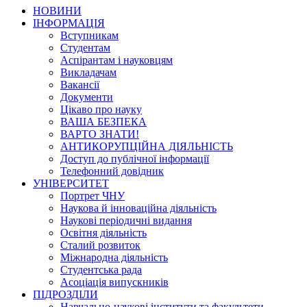
НОВИНИ
ІНФОРМАЦІЯ
Вступникам
Студентам
Аспірантам і науковцям
Викладачам
Вакансії
Документи
Цікаво про науку
ВАША БЕЗПЕКА
ВАРТО ЗНАТИ!
АНТИКОРУПЦІЙНА ДІЯЛЬНІСТЬ
Доступ до публічної інформації
Телефонний довідник
УНІВЕРСИТЕТ
Портрет ЧНУ
Наукова й інноваційна діяльність
Наукові періодичні видання
Освітня діяльність
Сталий розвиток
Міжнародна діяльність
Студентська рада
Асоціація випускників
ПІДРОЗДІЛИ
Навчально-наукові інститути та факультети