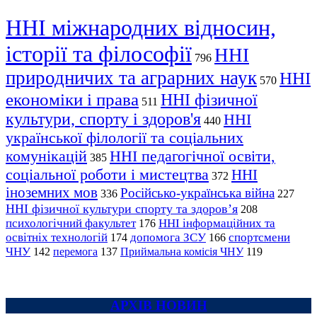
ННІ міжнародних відносин,
історії та філософії
ННІ
796
природничих та аграрних наук
ННІ
570
економіки і права
ННІ фізичної
511
культури, спорту і здоров'я
ННІ
440
української філології та соціальних
комунікацій
ННІ педагогічної освіти,
385
соціальної роботи і мистецтва
ННІ
372
іноземних мов
Російсько-українська війна
336
227
ННІ фізичної культури спорту та здоров’я
208
психологічний факультет
ННІ інформаційних та
176
освітніх технологій
допомога ЗСУ
спортсмени
174
166
ЧНУ
перемога
142
137
Приймальна комісія ЧНУ
119
АРХІВ НОВИН