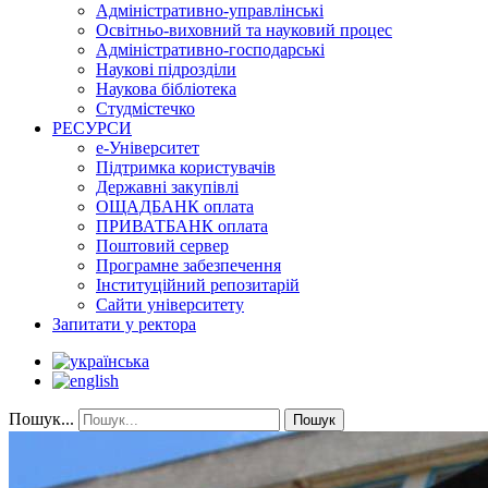
Адміністративно-управлінські
Освітньо-виховний та науковий процес
Адміністративно-господарські
Наукові підрозділи
Наукова бібліотека
Студмістечко
РЕСУРСИ
е-Університет
Підтримка користувачів
Державні закупівлі
ОЩАДБАНК оплата
ПРИВАТБАНК оплата
Поштовий сервер
Програмне забезпечення
Інституційний репозитарій
Сайти університету
Запитати у ректора
Пошук...
Пошук