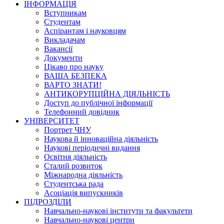
ІНФОРМАЦІЯ
Вступникам
Студентам
Аспірантам і науковцям
Викладачам
Вакансії
Документи
Цікаво про науку
ВАША БЕЗПЕКА
ВАРТО ЗНАТИ!
АНТИКОРУПЦІЙНА ДІЯЛЬНІСТЬ
Доступ до публічної інформації
Телефонний довідник
УНІВЕРСИТЕТ
Портрет ЧНУ
Наукова й інноваційна діяльність
Наукові періодичні видання
Освітня діяльність
Сталий розвиток
Міжнародна діяльність
Студентська рада
Асоціація випускників
ПІДРОЗДІЛИ
Навчально-наукові інститути та факультети
Навчально-наукові центри