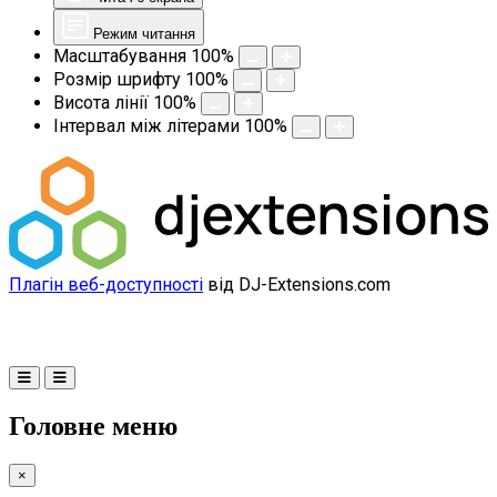
Режим читання
Масштабування
100
%
Розмір шрифту
100
%
Висота лінії
100
%
Інтервал між літерами
100
%
Плагін веб-доступності
від DJ-Extensions.com
Головне меню
×