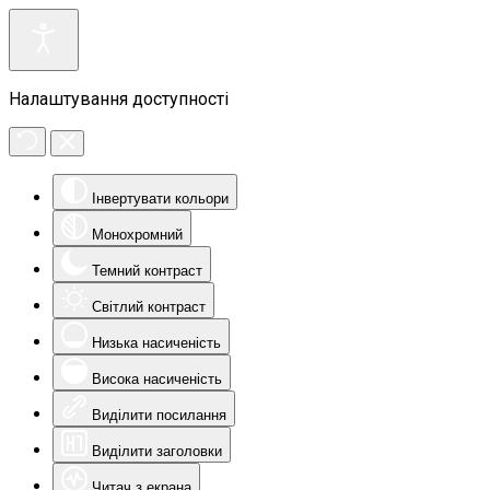
Налаштування доступності
Інвертувати кольори
Монохромний
Темний контраст
Світлий контраст
Низька насиченість
Висока насиченість
Виділити посилання
Виділити заголовки
Читач з екрана