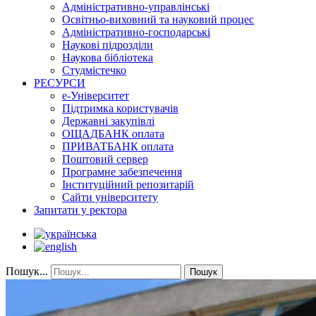
Адміністративно-управлінські
Освітньо-виховний та науковий процес
Адміністративно-господарські
Наукові підрозділи
Наукова бібліотека
Студмістечко
РЕСУРСИ
е-Університет
Підтримка користувачів
Державні закупівлі
ОЩАДБАНК оплата
ПРИВАТБАНК оплата
Поштовий сервер
Програмне забезпечення
Інституційний репозитарій
Сайти університету
Запитати у ректора
Пошук...
Пошук