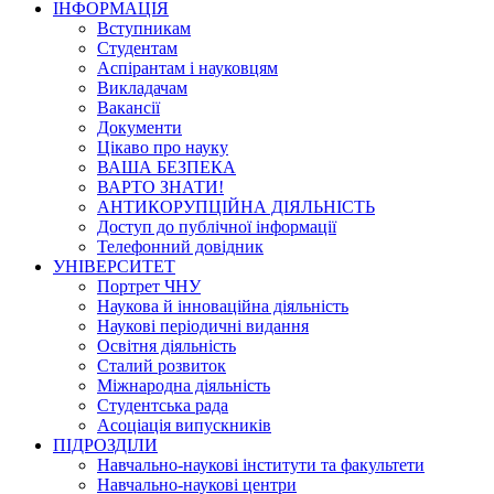
ІНФОРМАЦІЯ
Вступникам
Студентам
Аспірантам і науковцям
Викладачам
Вакансії
Документи
Цікаво про науку
ВАША БЕЗПЕКА
ВАРТО ЗНАТИ!
АНТИКОРУПЦІЙНА ДІЯЛЬНІСТЬ
Доступ до публічної інформації
Телефонний довідник
УНІВЕРСИТЕТ
Портрет ЧНУ
Наукова й інноваційна діяльність
Наукові періодичні видання
Освітня діяльність
Сталий розвиток
Міжнародна діяльність
Студентська рада
Асоціація випускників
ПІДРОЗДІЛИ
Навчально-наукові інститути та факультети
Навчально-наукові центри