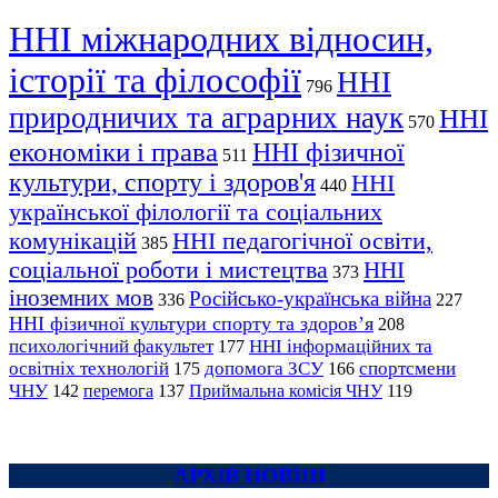
ННІ міжнародних відносин,
історії та філософії
ННІ
796
природничих та аграрних наук
ННІ
570
економіки і права
ННІ фізичної
511
культури, спорту і здоров'я
ННІ
440
української філології та соціальних
комунікацій
ННІ педагогічної освіти,
385
соціальної роботи і мистецтва
ННІ
373
іноземних мов
Російсько-українська війна
336
227
ННІ фізичної культури спорту та здоров’я
208
психологічний факультет
ННІ інформаційних та
177
освітніх технологій
допомога ЗСУ
спортсмени
175
166
ЧНУ
перемога
142
137
Приймальна комісія ЧНУ
119
АРХІВ НОВИН