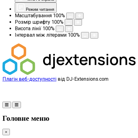
Режим читання
Масштабування
100
%
Розмір шрифту
100
%
Висота лінії
100
%
Інтервал між літерами
100
%
Плагін веб-доступності
від DJ-Extensions.com
Головне меню
×