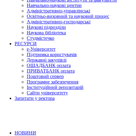
Навчально-наукові центри
Адміністративно-управлінські
Освітньо-виховний та науковий процес
Адміністративно-господарські
Наукові підрозділи
Наукова бібліотека
Студмістечко
РЕСУРСИ
е-Університет
Підтримка користувачів
Державні закупівлі
ОЩАДБАНК оплата
ПРИВАТБАНК оплата
Поштовий сервер
Програмне забезпечення
Інституційний репозитарій
Сайти університету
Запитати у ректора
НОВИНИ