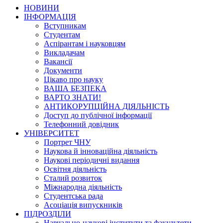
НОВИНИ
ІНФОРМАЦІЯ
Вступникам
Студентам
Аспірантам і науковцям
Викладачам
Вакансії
Документи
Цікаво про науку
ВАША БЕЗПЕКА
ВАРТО ЗНАТИ!
АНТИКОРУПЦІЙНА ДІЯЛЬНІСТЬ
Доступ до публічної інформації
Телефонний довідник
УНІВЕРСИТЕТ
Портрет ЧНУ
Наукова й інноваційна діяльність
Наукові періодичні видання
Освітня діяльність
Сталий розвиток
Міжнародна діяльність
Студентська рада
Асоціація випускників
ПІДРОЗДІЛИ
Навчально-наукові інститути та факультети