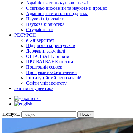
Адміністративно-управлінські
Освітньо-виховний та науковий процес
Адміністративно-господарські
Наукові підрозділи
Наукова бібліотека
Студмістечко
РЕСУРСИ
е-Університет
Підтримка користувачів
Державні закупівлі
ОЩАДБАНК оплата
ПРИВАТБАНК оплата
Поштовий сервер
Програмне забезпечення
Інституційний репозитарій
Сайти університету
Запитати у ректора
Пошук...
Пошук