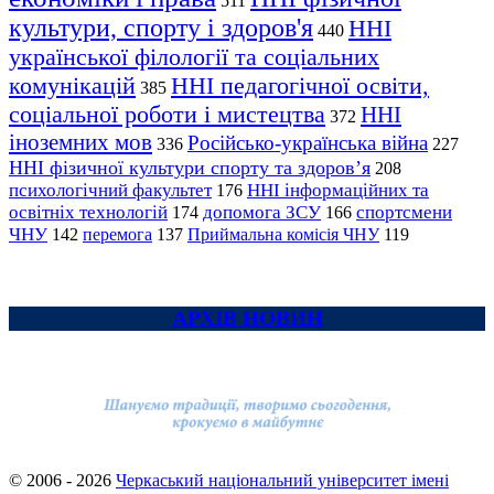
511
культури, спорту і здоров'я
ННІ
440
української філології та соціальних
комунікацій
ННІ педагогічної освіти,
385
соціальної роботи і мистецтва
ННІ
372
іноземних мов
Російсько-українська війна
336
227
ННІ фізичної культури спорту та здоров’я
208
психологічний факультет
ННІ інформаційних та
176
освітніх технологій
допомога ЗСУ
спортсмени
174
166
ЧНУ
перемога
142
137
Приймальна комісія ЧНУ
119
АРХІВ НОВИН
© 2006 - 2026
Черкаський національний університет імені