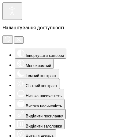
Налаштування доступності
Інвертувати кольори
Монохромний
Темний контраст
Світлий контраст
Низька насиченість
Висока насиченість
Виділити посилання
Виділити заголовки
Читач з екрана