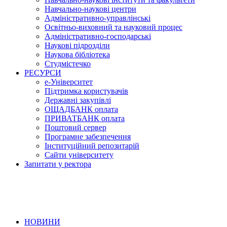
Навчально-наукові центри
Адміністративно-управлінські
Освітньо-виховний та науковий процес
Адміністративно-господарські
Наукові підрозділи
Наукова бібліотека
Студмістечко
РЕСУРСИ
е-Університет
Підтримка користувачів
Державні закупівлі
ОЩАДБАНК оплата
ПРИВАТБАНК оплата
Поштовий сервер
Програмне забезпечення
Інституційний репозитарій
Сайти університету
Запитати у ректора
НОВИНИ