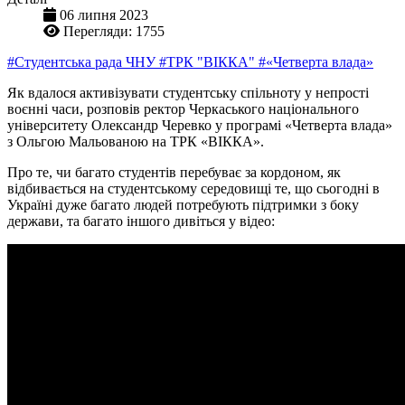
06 липня 2023
Перегляди: 1755
#Студентська рада ЧНУ
#ТРК "ВІККА"
#«Четверта влада»
Як вдалося активізувати студентську спільноту у непрості
воєнні часи, розповів ректор Черкаського національного
університету Олександр Черевко у програмі «Четверта влада»
з Ольгою Мальованою на ТРК «ВІККА».
Про те, чи багато студентів перебуває за кордоном, як
відбивається на студентському середовищі те, що сьогодні в
Україні дуже багато людей потребують підтримки з боку
держави, та багато іншого дивіться у відео: