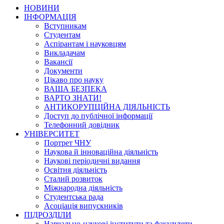
НОВИНИ
ІНФОРМАЦІЯ
Вступникам
Студентам
Аспірантам і науковцям
Викладачам
Вакансії
Документи
Цікаво про науку
ВАША БЕЗПЕКА
ВАРТО ЗНАТИ!
АНТИКОРУПЦІЙНА ДІЯЛЬНІСТЬ
Доступ до публічної інформації
Телефонний довідник
УНІВЕРСИТЕТ
Портрет ЧНУ
Наукова й інноваційна діяльність
Наукові періодичні видання
Освітня діяльність
Сталий розвиток
Міжнародна діяльність
Студентська рада
Асоціація випускників
ПІДРОЗДІЛИ
Навчально-наукові інститути та факультети