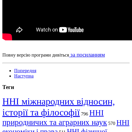
за посиланням
Повну версію програми дивіться
Попередня
Наступна
Теги
ННІ міжнародних відносин,
історії та філософії
ННІ
796
природничих та аграрних наук
ННІ
570
економіки і права
ННІ фізичної