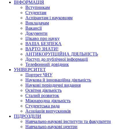
ІНФОРМАЦІЯ
Вступникам
Студентам
Аспірантам і науковцям
Викладачам
Вакансії
Документи
Цікаво про науку
ВАША БЕЗПЕКА
ВАРТО ЗНАТИ!
АНТИКОРУПЦІЙНА ДІЯЛЬНІСТЬ
Доступ до публічної інформації
Телефонний довідник
УНІВЕРСИТЕТ
Портрет ЧНУ
Наукова й інноваційна діяльність
Наукові періодичні видання
Освітня діяльність
Сталий розвиток
Міжнародна діяльність
Студентська рада
Асоціація випускників
ПІДРОЗДІЛИ
Навчально-наукові інститути та факультети
Навчально-наукові центри