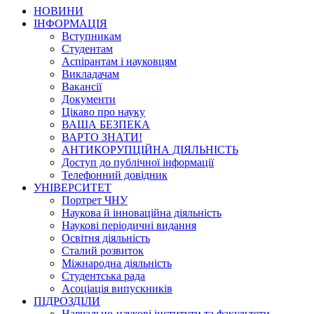
НОВИНИ
ІНФОРМАЦІЯ
Вступникам
Студентам
Аспірантам і науковцям
Викладачам
Вакансії
Документи
Цікаво про науку
ВАША БЕЗПЕКА
ВАРТО ЗНАТИ!
АНТИКОРУПЦІЙНА ДІЯЛЬНІСТЬ
Доступ до публічної інформації
Телефонний довідник
УНІВЕРСИТЕТ
Портрет ЧНУ
Наукова й інноваційна діяльність
Наукові періодичні видання
Освітня діяльність
Сталий розвиток
Міжнародна діяльність
Студентська рада
Асоціація випускників
ПІДРОЗДІЛИ
Навчально-наукові інститути та факультети