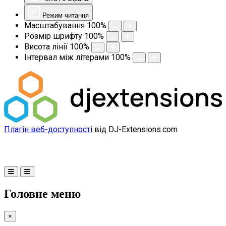
Режим читання
Масштабування
100
%
Розмір шрифту
100
%
Висота лінії
100
%
Інтервал між літерами
100
%
Плагін веб-доступності
від DJ-Extensions.com
Головне меню
×