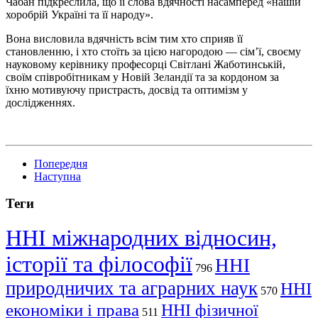
Чабан підкреслила, що її слова вдячності насамперед «нашій
хоробрій Україні та її народу».
Вона висловила вдячність всім тим хто сприяв її
становленню, і хто стоїть за цією нагородою — сім’ї, своєму
науковому керівнику професорці Світлані Жаботинській,
своїм співробітникам у Новій Зеландії та за кордоном за
їхню
мотивуючу
пристрасть, досвід та оптимізм у
дослідженнях.
Попередня
Наступна
Теги
ННІ міжнародних відносин,
історії та філософії
ННІ
796
природничих та аграрних наук
ННІ
570
економіки і права
ННІ фізичної
511