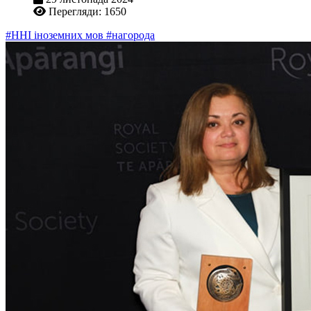
Перегляди: 1650
#ННІ іноземних мов
#нагорода