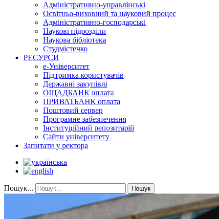
Адміністративно-управлінські
Освітньо-виховний та науковий процес
Адміністративно-господарські
Наукові підрозділи
Наукова бібліотека
Студмістечко
РЕСУРСИ
е-Університет
Підтримка користувачів
Державні закупівлі
ОЩАДБАНК оплата
ПРИВАТБАНК оплата
Поштовий сервер
Програмне забезпечення
Інституційний репозитарій
Сайти університету
Запитати у ректора
Пошук...
Пошук