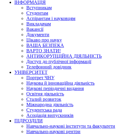
ІНФОРМАЦІЯ
Вступникам
Студентам
Аспірантам і науковцям
Викладачам
Вакансії
Документи
Цікаво про науку
ВАША БЕЗПЕКА
ВАРТО ЗНАТИ!
АНТИКОРУПЦІЙНА ДІЯЛЬНІСТЬ
Доступ до публічної інформації
Телефонний довідник
УНІВЕРСИТЕТ
Портрет ЧНУ
Наукова й інноваційна діяльність
Наукові періодичні видання
Освітня діяльність
Сталий розвиток
Міжнародна діяльність
Студентська рада
Асоціація випускників
ПІДРОЗДІЛИ
Навчально-наукові інститути та факультети
Навчально-наукові центри