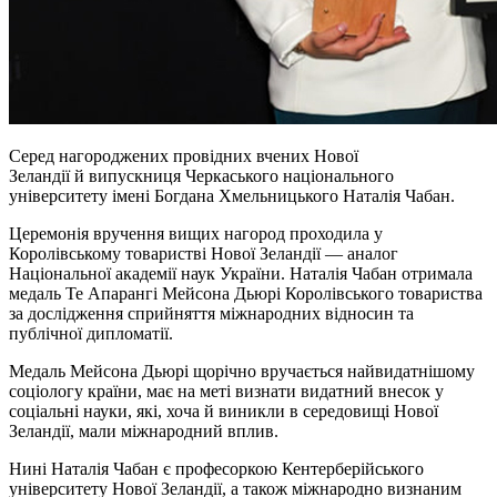
Серед нагороджених провідних вчених Нової
Зеландії й випускниця Черкаського національного
університету імені Богдана Хмельницького Наталія Чабан.
Церемонія вручення вищих нагород проходила у
Королівському товаристві Нової Зеландії — аналог
Національної академії наук України. Наталія Чабан отримала
медаль Те Апарангі Мейсона Дьюрі Королівського товариства
за дослідження сприйняття міжнародних відносин та
публічної дипломатії.
Медаль Мейсона Дьюрі щорічно вручається найвидатнішому
соціологу країни, має на меті визнати видатний внесок у
соціальні науки, які, хоча й виникли в середовищі Нової
Зеландії, мали міжнародний вплив.
Нині Наталія Чабан є професоркою Кентерберійського
університету Нової Зеландії, а також міжнародно визнаним