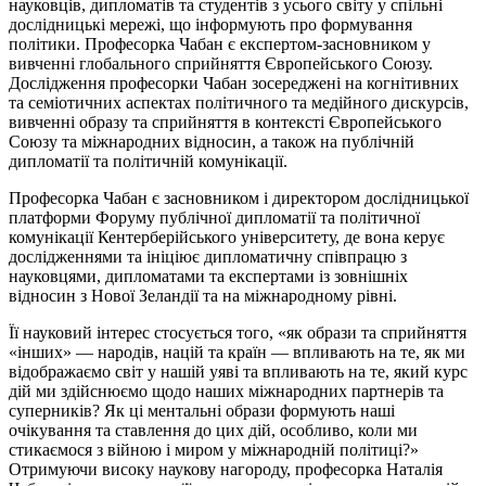
науковців, дипломатів та студентів з усього світу у спільні
дослідницькі мережі, що інформують про формування
політики. Професорка Чабан є експертом-засновником у
вивченні глобального сприйняття Європейського Союзу.
Дослідження професорки Чабан зосереджені на когнітивних
та семіотичних аспектах політичного та медійного дискурсів,
вивченні образу та сприйняття в контексті Європейського
Союзу та міжнародних відносин, а також на публічній
дипломатії та політичній комунікації.
Професорка Чабан є засновником і директором дослідницької
платформи Форуму публічної дипломатії та політичної
комунікації Кентерберійського університету, де вона керує
дослідженнями та ініціює дипломатичну співпрацю з
науковцями, дипломатами та експертами із зовнішніх
відносин з Нової Зеландії та на міжнародному рівні.
Її науковий інтерес стосується того, «як образи та сприйняття
«інших» — народів, націй та країн — впливають на те, як ми
відображаємо світ у нашій уяві та впливають на те, який курс
дій ми здійснюємо щодо наших міжнародних партнерів та
суперників? Як ці ментальні образи формують наші
очікування та ставлення до цих дій, особливо, коли ми
стикаємося з війною і миром у міжнародній політиці?»
Отримуючи високу наукову нагороду, професорка Наталія