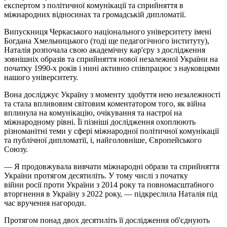
експертом з політичної комунікації та сприйняття в
міжнародних відносинах та громадській дипломатії.
Випускниця Черкаського національного університету імені
Богдана Хмельницького (тоді ще педагогічного інституту),
Наталія розпочала свою академічну кар'єру з дослідження
зовнішніх образів та сприйняття нової незалежної України на
початку 1990-х років і нині активно співпрацює з науковцями
нашого університету.
Вона досліджує Україну з моменту здобуття нею незалежності
та стала впливовим світовим коментатором того, як війна
вплинула на комунікацію, очікування та настрої на
міжнародному рівні. Її пізніші дослідження охоплюють
різноманітні теми у сфері міжнародної політичної комунікації
та публічної дипломатії, і, найголовніше, Європейського
Союзу.
— Я продовжувала вивчати міжнародні образи та сприйняття
України протягом десятиліть. У тому числі з початку
війни
росії
проти України з 2014 року та повномасштабного
вторгнення в Україну з 2022 року, — підкреслила Наталія під
час вручення нагороди.
Протягом понад двох десятиліть її дослідження об'єднують