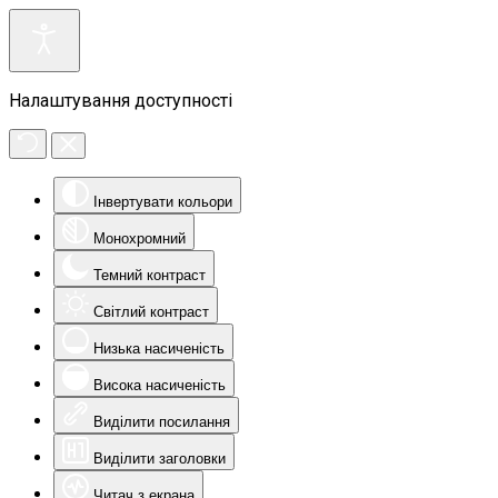
Налаштування доступності
Інвертувати кольори
Монохромний
Темний контраст
Світлий контраст
Низька насиченість
Висока насиченість
Виділити посилання
Виділити заголовки
Читач з екрана