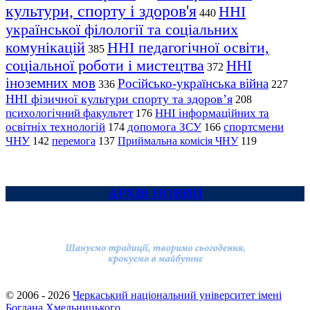
культури, спорту і здоров'я
ННІ
440
української філології та соціальних
комунікацій
ННІ педагогічної освіти,
385
соціальної роботи і мистецтва
ННІ
372
іноземних мов
Російсько-українська війна
336
227
ННІ фізичної культури спорту та здоров’я
208
психологічний факультет
ННІ інформаційних та
176
освітніх технологій
допомога ЗСУ
спортсмени
174
166
ЧНУ
перемога
142
137
Приймальна комісія ЧНУ
119
АРХІВ НОВИН
© 2006 - 2026
Черкаський національний університет імені
Богдана Хмельницького