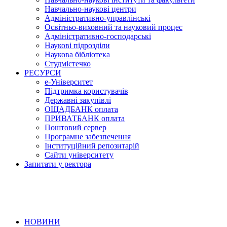
Навчально-наукові центри
Адміністративно-управлінські
Освітньо-виховний та науковий процес
Адміністративно-господарські
Наукові підрозділи
Наукова бібліотека
Студмістечко
РЕСУРСИ
е-Університет
Підтримка користувачів
Державні закупівлі
ОЩАДБАНК оплата
ПРИВАТБАНК оплата
Поштовий сервер
Програмне забезпечення
Інституційний репозитарій
Сайти університету
Запитати у ректора
НОВИНИ