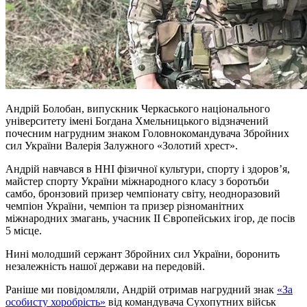
Андрій Болобан, випускник Черкаського національного
університету імені Богдана Хмельницького відзначений
почесним нагрудним знаком Головнокомандувача Збройних
сил України Валерія Залужного «Золотий хрест».
Андрій навчався в ННІ фізичної культури, спорту і здоров’я,
майстер спорту України міжнародного класу з боротьби
самбо, бронзовий призер чемпіонату світу, неодноразовий
чемпіон України, чемпіон та призер різноманітних
міжнародних змагань, учасник II Європейських ігор, де посів
5 місце.
Нині молодший сержант Збройних сил України, боронить
незалежність нашої держави на передовій.
Раніше ми повідомляли, Андрій отримав нагрудний знак
«За
особисту хоробрість»
від командувача Сухопутних військ