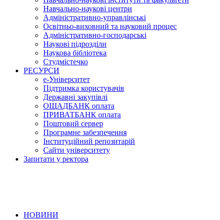
Навчально-наукові центри
Адміністративно-управлінські
Освітньо-виховний та науковий процес
Адміністративно-господарські
Наукові підрозділи
Наукова бібліотека
Студмістечко
РЕСУРСИ
е-Університет
Підтримка користувачів
Державні закупівлі
ОЩАДБАНК оплата
ПРИВАТБАНК оплата
Поштовий сервер
Програмне забезпечення
Інституційний репозитарій
Сайти університету
Запитати у ректора
НОВИНИ