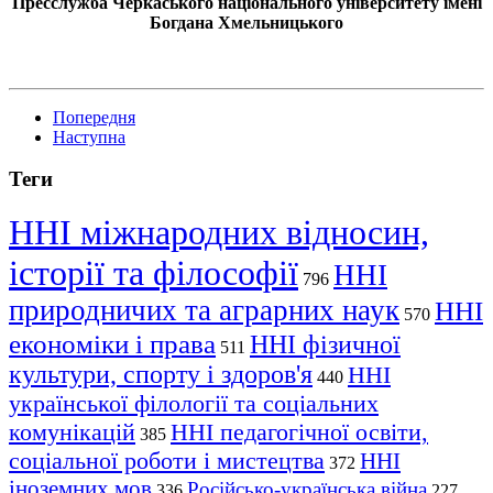
Пресслужба Черкаського національного університету імені
Богдана Хмельницького
Попередня
Наступна
Теги
ННІ міжнародних відносин,
історії та філософії
ННІ
796
природничих та аграрних наук
ННІ
570
економіки і права
ННІ фізичної
511
культури, спорту і здоров'я
ННІ
440
української філології та соціальних
комунікацій
ННІ педагогічної освіти,
385
соціальної роботи і мистецтва
ННІ
372
іноземних мов
Російсько-українська війна
336
227