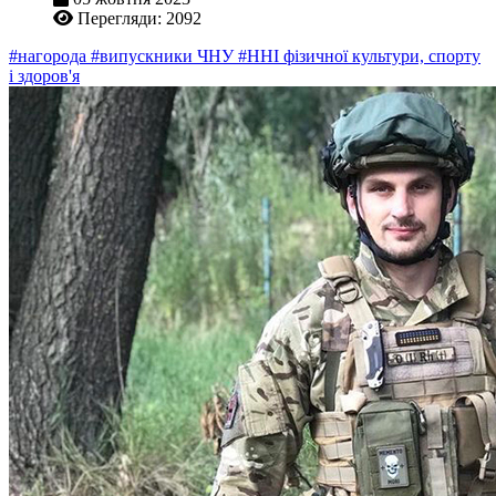
Перегляди: 2092
#нагорода
#випускники ЧНУ
#ННІ фізичної культури, спорту
і здоров'я