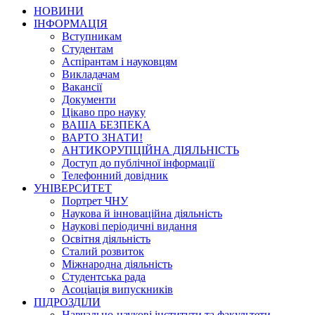
НОВИНИ
ІНФОРМАЦІЯ
Вступникам
Студентам
Аспірантам і науковцям
Викладачам
Вакансії
Документи
Цікаво про науку
ВАША БЕЗПЕКА
ВАРТО ЗНАТИ!
АНТИКОРУПЦІЙНА ДІЯЛЬНІСТЬ
Доступ до публічної інформації
Телефонний довідник
УНІВЕРСИТЕТ
Портрет ЧНУ
Наукова й інноваційна діяльність
Наукові періодичні видання
Освітня діяльність
Сталий розвиток
Міжнародна діяльність
Студентська рада
Асоціація випускників
ПІДРОЗДІЛИ
Навчально-наукові інститути та факультети