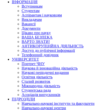
ІНФОРМАЦІЯ
Вступникам
Студентам
Аспірантам і науковцям
Викладачам
Вакансії
Документи
Цікаво про науку
ВАША БЕЗПЕКА
ВАРТО ЗНАТИ!
АНТИКОРУПЦІЙНА ДІЯЛЬНІСТЬ
Доступ до публічної інформації
Телефонний довідник
УНІВЕРСИТЕТ
Портрет ЧНУ
Наукова й інноваційна діяльність
Наукові періодичні видання
Освітня діяльність
Сталий розвиток
Міжнародна діяльність
Студентська рада
Асоціація випускників
ПІДРОЗДІЛИ
Навчально-наукові інститути та факультети
Навчально-наукові центри