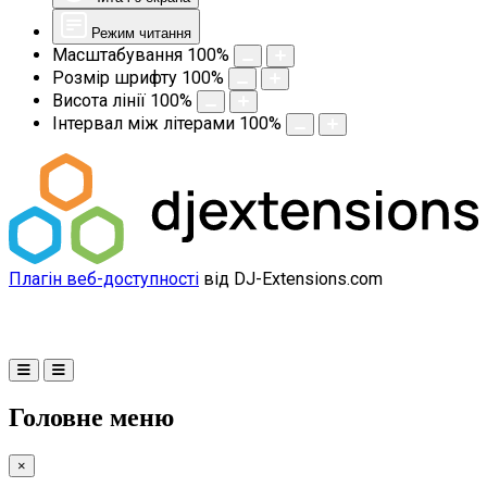
Режим читання
Масштабування
100
%
Розмір шрифту
100
%
Висота лінії
100
%
Інтервал між літерами
100
%
Плагін веб-доступності
від DJ-Extensions.com
Головне меню
×