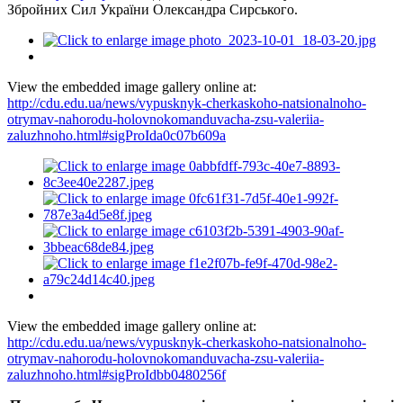
Збройних Сил України Олександра Сирського.
View the embedded image gallery online at:
http://cdu.edu.ua/news/vypusknyk-cherkaskoho-natsionalnoho-
otrymav-nahorodu-holovnokomanduvacha-zsu-valeriia-
zaluzhnoho.html#sigProIda0c07b609a
View the embedded image gallery online at:
http://cdu.edu.ua/news/vypusknyk-cherkaskoho-natsionalnoho-
otrymav-nahorodu-holovnokomanduvacha-zsu-valeriia-
zaluzhnoho.html#sigProIdbb0480256f