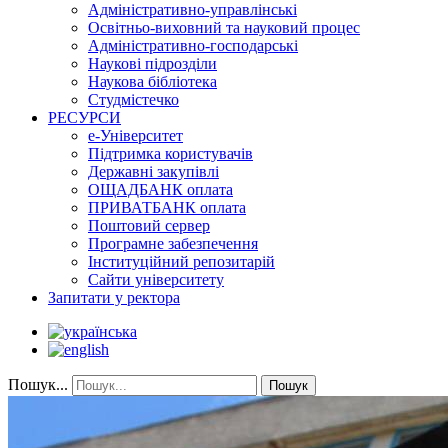
Адміністративно-управлінські
Освітньо-виховний та науковий процес
Адміністративно-господарські
Наукові підрозділи
Наукова бібліотека
Студмістечко
РЕСУРСИ
е-Університет
Підтримка користувачів
Державні закупівлі
ОЩАДБАНК оплата
ПРИВАТБАНК оплата
Поштовий сервер
Програмне забезпечення
Інституційний репозитарій
Сайти університету
Запитати у ректора
Пошук...
Пошук