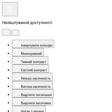
Налаштування доступності
Інвертувати кольори
Монохромний
Темний контраст
Світлий контраст
Низька насиченість
Висока насиченість
Виділити посилання
Виділити заголовки
Читач з екрана