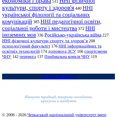
економіки і права
ННІ фізичної
511
культури, спорту і здоров'я
ННІ
440
української філології та соціальних
комунікацій
ННІ педагогічної освіти,
385
соціальної роботи і мистецтва
ННІ
372
іноземних мов
Російсько-українська війна
336
227
ННІ фізичної культури спорту та здоров’я
208
психологічний факультет
ННІ інформаційних та
176
освітніх технологій
допомога ЗСУ
спортсмени
174
166
ЧНУ
перемога
142
137
Приймальна комісія ЧНУ
119
АРХІВ НОВИН
© 2006 - 2026
Черкаський національний університет імені