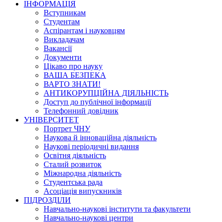
ІНФОРМАЦІЯ
Вступникам
Студентам
Аспірантам і науковцям
Викладачам
Вакансії
Документи
Цікаво про науку
ВАША БЕЗПЕКА
ВАРТО ЗНАТИ!
АНТИКОРУПЦІЙНА ДІЯЛЬНІСТЬ
Доступ до публічної інформації
Телефонний довідник
УНІВЕРСИТЕТ
Портрет ЧНУ
Наукова й інноваційна діяльність
Наукові періодичні видання
Освітня діяльність
Сталий розвиток
Міжнародна діяльність
Студентська рада
Асоціація випускників
ПІДРОЗДІЛИ
Навчально-наукові інститути та факультети
Навчально-наукові центри