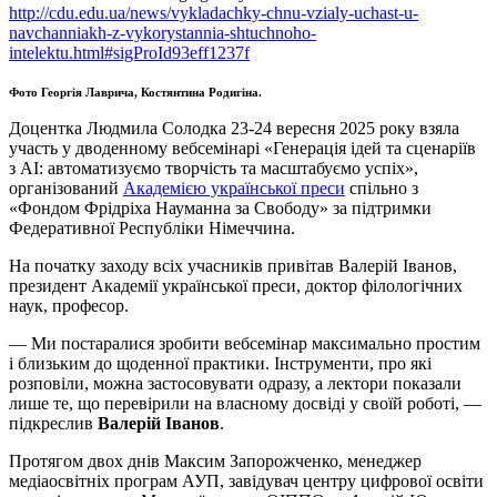
http://cdu.edu.ua/news/vykladachky-chnu-vzialy-uchast-u-
navchanniakh-z-vykorystannia-shtuchnoho-
intelektu.html#sigProId93eff1237f
Фото Георгія
Лаврича
, Костянтина
Родигіна.
Доцентка Людмила Солодка 23-24 вересня 2025 року взяла
участь у дводенному вебсемінарі «Генерація ідей та сценаріїв
з
АІ
: автоматизуємо творчість та масштабуємо успіх»,
організований
Академією української преси
спільно з
«Фондом Фрідріха
Науманна
за Свободу» за підтримки
Федеративної Республіки Німеччина.
На початку заходу всіх учасників привітав Валерій Іванов,
президент Академії української преси, доктор філологічних
наук, професор.
— Ми постаралися зробити вебсемінар максимально простим
і близьким до щоденної практики. Інструменти, про які
розповіли, можна застосовувати одразу, а лектори показали
лише те, що перевірили на власному досвіді у своїй роботі, —
підкреслив
Валерій Іванов
.
Протягом двох днів Максим Запорожченко, менеджер
медіаосвітніх програм
АУП
, завідувач центру цифрової освіти