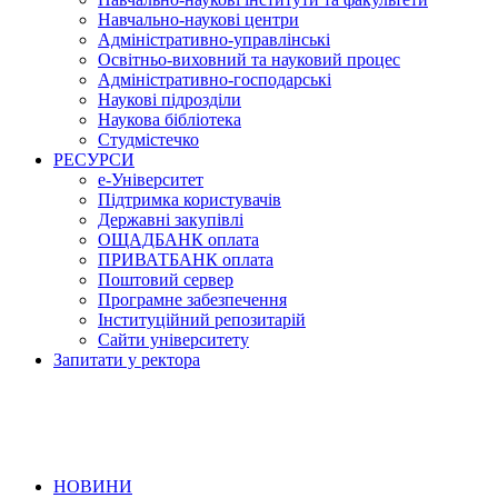
Навчально-наукові центри
Адміністративно-управлінські
Освітньо-виховний та науковий процес
Адміністративно-господарські
Наукові підрозділи
Наукова бібліотека
Студмістечко
РЕСУРСИ
е-Університет
Підтримка користувачів
Державні закупівлі
ОЩАДБАНК оплата
ПРИВАТБАНК оплата
Поштовий сервер
Програмне забезпечення
Інституційний репозитарій
Сайти університету
Запитати у ректора
НОВИНИ