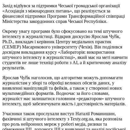
Захід відбувся за підтримки Чеської громадської організації
«Асоціація з міжнародних питань», що реалізується за
фінансової підтримки Програми Трансформаційної співпраці
Міністерства закордонних справ Чеської Республіки.
Окрему увагу програми було сфокусовано на темі штучного
інтелекту в журналістиці. Відкрив дискусію Ярослав
Чуříк
,
Ph.D., викладач і керівник Центру медіальних практик
(CEMEP)
Масарикового
університету (Чехія). Він поділився
досвідом викладання курсу «Лабораторія: використання
штучного інтелекту в журналістиці», який має на меті навчити
студентів не лише техніці роботи з AI, а й критичному аналізу
результатів.
Ярослав
Чуříк
наголосив, що алгоритми можуть допомагати
журналістам у зборі та обробці великих обсягів даних, у
виявленні маніпуляцій та фейків, а також у створенні нових
мультимедійних форматів. Водночас за його словами,
журналіст має залишатися головним «редактором» штучного
інтелекту, щоб забезпечувати якість і
достовірність
матеріалів.
Учасники також прослухали виступ Наталії Романишин,
фахівчині зі штучного інтелекту з Texty.org.ua, яка розповіла
про роль нейронних мереж у роботі медіа, ризики та
обмеження ШІ, допомогу ШІ у виявленні та аналізі російської