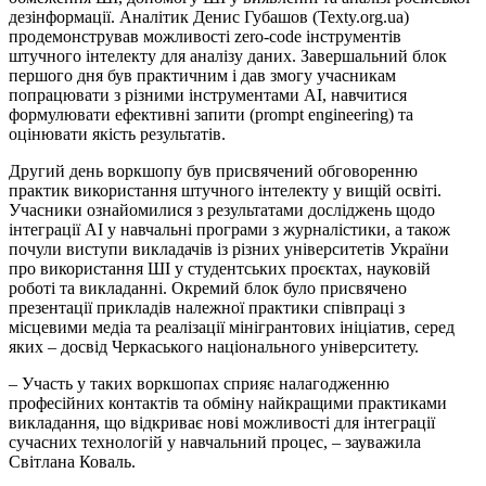
дезінформації. Аналітик Денис
Губашов
(Texty.org.ua)
продемонстрував можливості zero-code інструментів
штучного інтелекту для аналізу даних. Завершальний блок
першого дня був практичним і дав змогу учасникам
попрацювати з різними інструментами AI, навчитися
формулювати ефективні запити (prompt engineering) та
оцінювати якість результатів.
Другий день воркшопу був присвячений обговоренню
практик використання штучного інтелекту у вищій освіті.
Учасники ознайомилися з результатами досліджень щодо
інтеграції AI у навчальні програми з журналістики, а також
почули виступи викладачів із різних університетів України
про використання ШІ у студентських проєктах, науковій
роботі та викладанні. Окремий блок було присвячено
презентації прикладів належної практики співпраці з
місцевими медіа та реалізації мінігрантових ініціатив, серед
яких – досвід Черкаського національного університету.
– Участь у таких воркшопах сприяє налагодженню
професійних контактів та обміну найкращими практиками
викладання, що відкриває нові можливості для інтеграції
сучасних технологій у навчальний процес, – зауважила
Світлана Коваль.