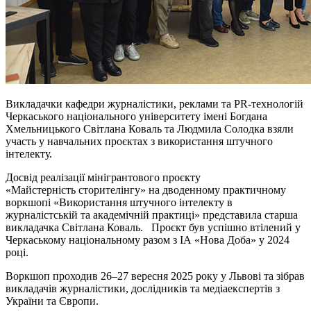
Викладачки кафедри журналістики, реклами та PR-технологій
Черкаського національного університету імені Богдана
Хмельницького Світлана Коваль та Людмила Солодка взяли
участь у навчальних проєктах з використання штучного
інтелекту.
Досвід реалізації мінігрантового проєкту
«Майстерність
сторителінгу
» на дводенному практичному
воркшопі «Використання штучного інтелекту в
журналістській та академічній практиці» представила старша
викладачка Світлана Коваль. Проєкт був успішно втілений у
Черкаському національному разом з ІА «Нова Доба» у 2024
році.
Воркшоп проходив 26–27 вересня 2025 року у Львові та зібрав
викладачів журналістики, дослідників та медіаекспертів з
України та Європи.