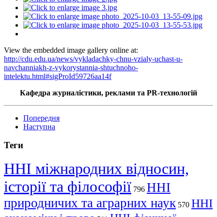
View the embedded image gallery online at:
http://cdu.edu.ua/news/vykladachky-chnu-vzialy-uchast-u-
navchanniakh-z-vykorystannia-shtuchnoho-
intelektu.html#sigProId59726aa14f
Кафедра журналістики, реклами та PR-технологій
Попередня
Наступна
Теги
ННІ міжнародних відносин,
історії та філософії
ННІ
796
природничих та аграрних наук
ННІ
570