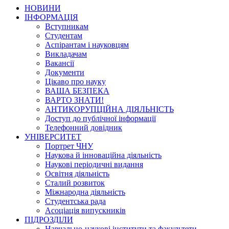
НОВИНИ
ІНФОРМАЦІЯ
Вступникам
Студентам
Аспірантам і науковцям
Викладачам
Вакансії
Документи
Цікаво про науку
ВАША БЕЗПЕКА
ВАРТО ЗНАТИ!
АНТИКОРУПЦІЙНА ДІЯЛЬНІСТЬ
Доступ до публічної інформації
Телефонний довідник
УНІВЕРСИТЕТ
Портрет ЧНУ
Наукова й інноваційна діяльність
Наукові періодичні видання
Освітня діяльність
Сталий розвиток
Міжнародна діяльність
Студентська рада
Асоціація випускників
ПІДРОЗДІЛИ
Навчально-наукові інститути та факультети