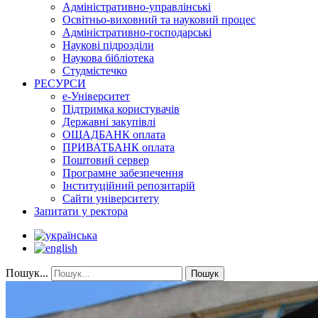
Адміністративно-управлінські
Освітньо-виховний та науковий процес
Адміністративно-господарські
Наукові підрозділи
Наукова бібліотека
Студмістечко
РЕСУРСИ
е-Університет
Підтримка користувачів
Державні закупівлі
ОЩАДБАНК оплата
ПРИВАТБАНК оплата
Поштовий сервер
Програмне забезпечення
Інституційний репозитарій
Сайти університету
Запитати у ректора
Пошук...
Пошук