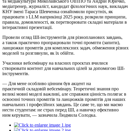
та медіакультури Миколаївського
ОІППО
та Андрій Юричко,
медіатренер, журналіст, кандидат філологічних наук, викладач
КНУ імені Тараса Шевченка ознайомили присутніх, як
працювати з LLM наприкінці 2025 року, розкрили принципи,
правила, домовленості, як перетворювати складні матеріали в
інтерактивні презентації.
Провели огляд ШІ-інструментів для різнопланових
завдань,
а
також практично пропрацювали точні
промпти
(запити),
ланцюжки
промптів
для комплексних задач, обмеження різних
моделей та розглянули, як їх обійти.
Учасники вебсемінару на власних проєктах вчилися
створювати контент для навчальних цілей за допомогою ШІ-
інструментів.
— Для мене особливо цінним був акцент на
практичній
складовій
вебсемінару. Теоретичні знання про
великі мовні моделі важливі, але справжня цінність полягає в
освоєнні точних
промптів
та ланцюжків
промптів
для наших
навчальних і професійних завдань. Це саме те, що ми маємо
нести студентам: не страх перед ШІ, а навичку ефективно
ним керувати, — зазначила Людмила Солодка.