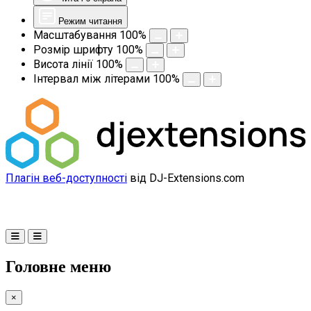
Режим читання
Масштабування
100
%
Розмір шрифту
100
%
Висота лінії
100
%
Інтервал між літерами
100
%
Плагін веб-доступності
від DJ-Extensions.com
Головне меню
×