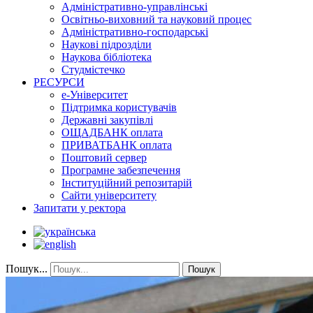
Адміністративно-управлінські
Освітньо-виховний та науковий процес
Адміністративно-господарські
Наукові підрозділи
Наукова бібліотека
Студмістечко
РЕСУРСИ
е-Університет
Підтримка користувачів
Державні закупівлі
ОЩАДБАНК оплата
ПРИВАТБАНК оплата
Поштовий сервер
Програмне забезпечення
Інституційний репозитарій
Сайти університету
Запитати у ректора
Пошук...
Пошук