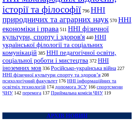
історії та філософії
ННІ
796
природничих та аграрних наук
ННІ
570
економіки і права
ННІ фізичної
511
культури, спорту і здоров'я
ННІ
440
української філології та соціальних
комунікацій
ННІ педагогічної освіти,
385
соціальної роботи і мистецтва
ННІ
372
іноземних мов
Російсько-українська війна
336
227
ННІ фізичної культури спорту та здоров’я
208
психологічний факультет
ННІ інформаційних та
176
освітніх технологій
допомога ЗСУ
спортсмени
174
166
ЧНУ
перемога
142
137
Приймальна комісія ЧНУ
119
АРХІВ НОВИН