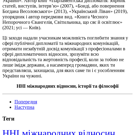
України». Автор книг «Парламентська дипломатія: збірник
статей, виступів, інтерв’ю» (2007), «Бонді, або повернення
Богдана Весоловського» (2013), «Український Ліван» (2019),
упорядник і автор передмови вид. «Книга Чесного
Непорочного Євангелія, Світильника, що сяє й освітлює»
(2021; усі — Київ).
Ці заходи надали учасникам можливість поглибити знання у
сфері публічної дипломатії та міжнародних комунікацій,
отримати незабутній досвід комунікації з професіоналами в
сфері дипломатичних відносин, зрозуміти всю
відповідальність та жертовність професії, коли за тобою не
лише імідж держави, а насамперед громадяни, яких ти
представляєш, захищаєш, для яких саме ти і є уособленням
України на чужині.
ННІ міжнародних відносин, історії та філософії
Попередня
Наступна
Теги
ННІ міжнародних відносин,