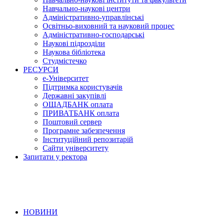
Навчально-наукові центри
Адміністративно-управлінські
Освітньо-виховний та науковий процес
Адміністративно-господарські
Наукові підрозділи
Наукова бібліотека
Студмістечко
РЕСУРСИ
е-Університет
Підтримка користувачів
Державні закупівлі
ОЩАДБАНК оплата
ПРИВАТБАНК оплата
Поштовий сервер
Програмне забезпечення
Інституційний репозитарій
Сайти університету
Запитати у ректора
НОВИНИ