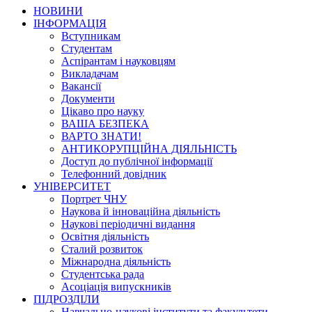
НОВИНИ
ІНФОРМАЦІЯ
Вступникам
Студентам
Аспірантам і науковцям
Викладачам
Вакансії
Документи
Цікаво про науку
ВАША БЕЗПЕКА
ВАРТО ЗНАТИ!
АНТИКОРУПЦІЙНА ДІЯЛЬНІСТЬ
Доступ до публічної інформації
Телефонний довідник
УНІВЕРСИТЕТ
Портрет ЧНУ
Наукова й інноваційна діяльність
Наукові періодичні видання
Освітня діяльність
Сталий розвиток
Міжнародна діяльність
Студентська рада
Асоціація випускників
ПІДРОЗДІЛИ
Навчально-наукові інститути та факультети