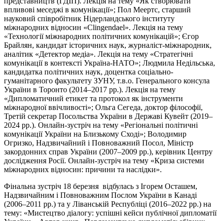
представництв (ГДІП). Лекція на тему «Як створювати
впливові меседжі в комунікації»; Пол Меертс, старший
науковий співробітник Нідерландського інституту
міжнародних відносин «Clingendael». Лекція на тему
«Технології міжнародних політичних комунікацій»; Єгор
Брайлян, кандидат історичних наук, журналіст-міжнародник,
аналітик «Детектор медіа». Лекція на тему «Стратегічні
комунікації в контексті Україна-НАТО»; Людмила Недільська,
кандидатка політичних наук, доцентка соціально-
гуманітарного факультету ЗУНУ, т.в.о. Генерального консула
України в Торонто (2014–2017 рр.). Лекція на тему
«Дипломатичний етикет та протокол як інструменти
міжнародної ввічливості»; Ольга Сегеда, доктор філософії,
Третій секретар Посольства України в Державі Кувейт (2019–
2024 рр.). Онлайн-зустріч на тему «Регіональні політичні
комунікації України на Близькому Сході»; Володимир
Огризко, Надзвичайний і Повноважний Посол, Міністр
закордонних справ України (2007–2009 рр.), керівник Центру
дослідження Росії. Онлайн-зустріч на тему «Криза системи
міжнародних відносин: причини та наслідки».
Фінальна зустріч 18 березня відбулась з Ігорем Осташем,
Надзвичайним і Повноважним Послом України в Канаді
(2006–2011 рр.) та у Ліванській Республіці (2016–2022 рр.) на
тему: «Мистецтво діалогу: успішні кейси публічної дипломатії