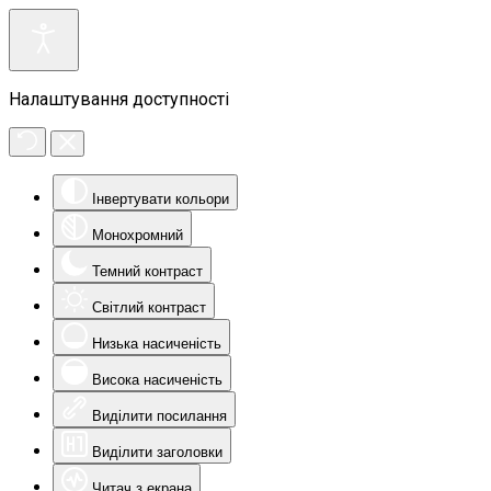
Налаштування доступності
Інвертувати кольори
Монохромний
Темний контраст
Світлий контраст
Низька насиченість
Висока насиченість
Виділити посилання
Виділити заголовки
Читач з екрана