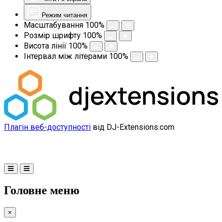
Режим читання
Масштабування
100
%
Розмір шрифту
100
%
Висота лінії
100
%
Інтервал між літерами
100
%
Плагін веб-доступності
від DJ-Extensions.com
Головне меню
×