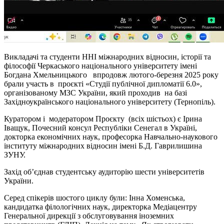
Викладачі та студенти ННІ міжнародних відносин, історії та
філософії Черкаського національного університету імені
Богдана Хмельницького впродовж лютого-березня 2025 року
брали участь в проєкті «Студії публічної дипломатії 6.0»,
організованому МЗС України, який проходив на базі
Західноукраїнського національного університету (Тернопіль).
Куратором і модератором Проєкту (всіх шістьох) є Ірина
Іващук, Почесний консул Республіки Сенегал в Україні,
докторка економічних наук, професорка Навчально-наукового
інституту міжнародних відносин імені Б.Д. Гаврилишина
ЗУНУ.
Захід об’єднав студентську аудиторію шести університетів
України.
Серед спікерів шостого циклу були: Інна Хоменська,
кандидатка філологічних наук, директорка Медіацентру
Генеральної дирекції з обслуговування іноземних