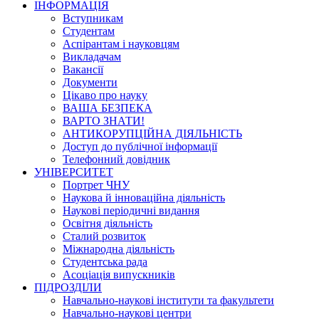
ІНФОРМАЦІЯ
Вступникам
Студентам
Аспірантам і науковцям
Викладачам
Вакансії
Документи
Цікаво про науку
ВАША БЕЗПЕКА
ВАРТО ЗНАТИ!
АНТИКОРУПЦІЙНА ДІЯЛЬНІСТЬ
Доступ до публічної інформації
Телефонний довідник
УНІВЕРСИТЕТ
Портрет ЧНУ
Наукова й інноваційна діяльність
Наукові періодичні видання
Освітня діяльність
Сталий розвиток
Міжнародна діяльність
Студентська рада
Асоціація випускників
ПІДРОЗДІЛИ
Навчально-наукові інститути та факультети
Навчально-наукові центри