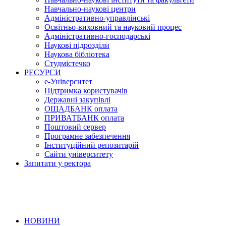
Навчально-наукові центри
Адміністративно-управлінські
Освітньо-виховний та науковий процес
Адміністративно-господарські
Наукові підрозділи
Наукова бібліотека
Студмістечко
РЕСУРСИ
е-Університет
Підтримка користувачів
Державні закупівлі
ОЩАДБАНК оплата
ПРИВАТБАНК оплата
Поштовий сервер
Програмне забезпечення
Інституційний репозитарій
Сайти університету
Запитати у ректора
НОВИНИ