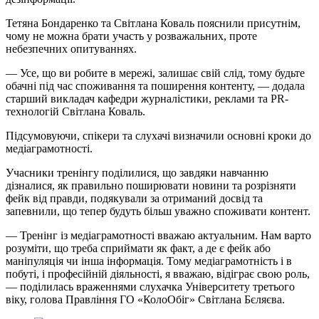
Тетяна Бондаренко та Світлана Коваль пояснили присутнім,
чому не можна брати участь у розважальних, проте
небезпечних опитуваннях.
— Усе, що ви робите в мережі, залишає свій слід, тому будьте
обачні під час споживання та поширення контенту, — додала
старший викладач кафедри журналістики, реклами та PR-
технологій Світлана Коваль.
Підсумовуючи, спікери та слухачі визначили основні кроки до
медіаграмотності.
Учасники тренінгу поділилися, що завдяки навчанню
дізналися, як правильно поширювати новини та розрізняти
фейк від правди, подякували за отриманий досвід та
запевнили, що тепер будуть більш уважно споживати контент.
— Тренінг із медіаграмотності вважаю актуальним. Нам варто
розуміти, що треба сприймати як факт, а де є фейк або
маніпуляція чи інша інформація. Тому медіаграмотність і в
побуті, і професійній діяльності, я вважаю, відіграє свою роль,
— поділилась враженнями слухачка Університету третього
віку, голова Правління ГО «КолоОбіг» Світлана Бєляєва.