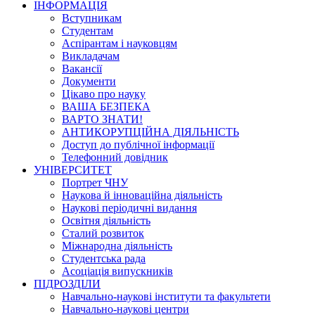
ІНФОРМАЦІЯ
Вступникам
Студентам
Аспірантам і науковцям
Викладачам
Вакансії
Документи
Цікаво про науку
ВАША БЕЗПЕКА
ВАРТО ЗНАТИ!
АНТИКОРУПЦІЙНА ДІЯЛЬНІСТЬ
Доступ до публічної інформації
Телефонний довідник
УНІВЕРСИТЕТ
Портрет ЧНУ
Наукова й інноваційна діяльність
Наукові періодичні видання
Освітня діяльність
Сталий розвиток
Міжнародна діяльність
Студентська рада
Асоціація випускників
ПІДРОЗДІЛИ
Навчально-наукові інститути та факультети
Навчально-наукові центри