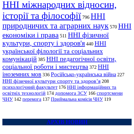
ННІ міжнародних відносин,
історії та філософії
ННІ
796
природничих та аграрних наук
ННІ
570
економіки і права
ННІ фізичної
511
культури, спорту і здоров'я
ННІ
440
української філології та соціальних
комунікацій
ННІ педагогічної освіти,
385
соціальної роботи і мистецтва
ННІ
372
іноземних мов
Російсько-українська війна
336
227
ННІ фізичної культури спорту та здоров’я
208
психологічний факультет
ННІ інформаційних та
176
освітніх технологій
допомога ЗСУ
спортсмени
174
166
ЧНУ
перемога
142
137
Приймальна комісія ЧНУ
119
АРХІВ НОВИН