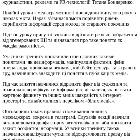
журналістики, реклами та PR-технологій Тетяна Бондаренко.
Подібні уроки з медіаграмотності проводили минулого року в
школах міста. Наразі з’явилася змога порівняти рівень
сприйняття інформації серед молоді та старшого покоління.
Під час уроку присутні вчилися відрізняти реальні зображення
від згенерованих ШІ та дізнавалися про таке поняття як
«медіаграмотність».
Учасники тренінгу поповнили свій словник такими
поняттями, як дезінформація, маніпуляція фактами, фейк,
пропаганда, прихована реклама, клікбейт, цензура та зіграли в
гру, навчившись знаходити ці поняття в публікаціях медіа.
Під час заняття навчилися відрізняти факт від судження та
правильно верифікувати інформацію, дізналися, як не стати
жертвою фішингу та інших видів шахрайств в інтернет-
просторі та ознайомилися з переліком «білих медіа».
Обговорили також правила споживання новин у
месенджерах, зокрема в телеграмі. Слухачів лекції навчили
встановлювати двофакторну автентифікацію, аби посилити
захист особистої інформації. Учасники тренінгу також
навчилися аналізувати чутки та відокремлювати правду від
дезінформації.