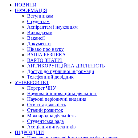
НОВИНИ
ІНФОРМАЦІЯ
Вступникам
Студентам
Аспірантам і науковцям
Викладачам
Вакансії
Документи
Цікаво про науку
ВАША БЕЗПЕКА
ВАРТО ЗНАТИ!
АНТИКОРУПЦІЙНА ДІЯЛЬНІСТЬ
Доступ до публічної інформації
Телефонний довідник
УНІВЕРСИТЕТ
Портрет ЧНУ
Наукова й інноваційна діяльність
Наукові періодичні видання
Освітня діяльність
Сталий розвиток
Міжнародна діяльність
Студентська рада
Асоціація випускників
ПІДРОЗДІЛИ
Навчально-наукові інститути та факультети