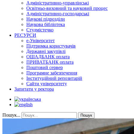
Адміністративно-управлінські
Освітньо-виховний та науковий процес
Адміністративно-господарські
Наукові підрозділи
Наукова бібліотека
Студмістечко
РЕСУРСИ
е-Університет
Підтримка користувачів
Державні закупівлі
ОЩАДБАНК оплата
ПРИВАТБАНК оплата
Поштовий сервер
Програмне забезпечення
Інституційний репозитарій
Сайти університету
Запитати у ректора
Пошук...
Пошук