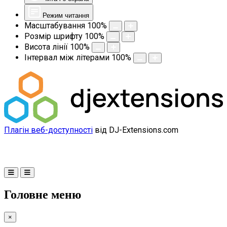
Режим читання
Масштабування
100
%
Розмір шрифту
100
%
Висота лінії
100
%
Інтервал між літерами
100
%
Плагін веб-доступності
від DJ-Extensions.com
Головне меню
×