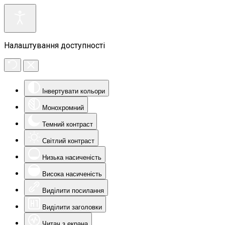
Налаштування доступності
Інвертувати кольори
Монохромний
Темний контраст
Світлий контраст
Низька насиченість
Висока насиченість
Виділити посилання
Виділити заголовки
Читач з екрана