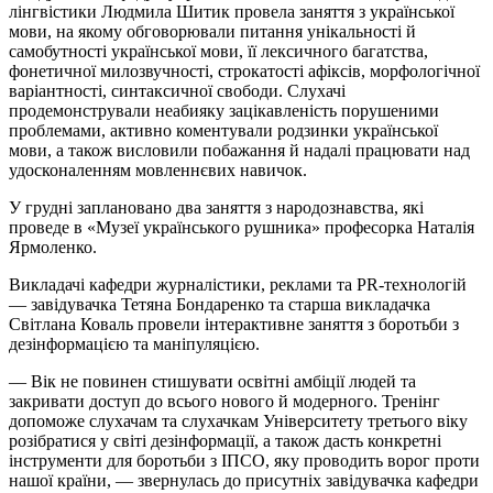
лінгвістики Людмила Шитик провела заняття з української
мови, на якому обговорювали питання унікальності й
самобутності української мови, її лексичного багатства,
фонетичної милозвучності, строкатості афіксів, морфологічної
варіантності, синтаксичної свободи. Слухачі
продемонстрували неабияку зацікавленість порушеними
проблемами, активно коментували родзинки української
мови, а також висловили побажання й надалі працювати над
удосконаленням мовленнєвих навичок.
У грудні заплановано два заняття з народознавства, які
проведе в «Музеї українського рушника» професорка Наталія
Ярмоленко.
Викладачі кафедри журналістики, реклами та PR-технологій
— завідувачка Тетяна Бондаренко та старша викладачка
Світлана Коваль провели інтерактивне заняття з боротьби з
дезінформацією та маніпуляцією.
— Вік не повинен стишувати освітні амбіції людей та
закривати доступ до всього нового й модерного. Тренінг
допоможе слухачам та слухачкам Університету третього віку
розібратися у світі дезінформації, а також дасть конкретні
інструменти для боротьби з ІПСО, яку проводить ворог проти
нашої країни, — звернулась до присутніх завідувачка кафедри