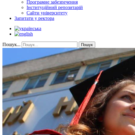
Програмне забезпечення
Інституційний репозитарій
Сайти університету
Запитати у ректора
Пошук...
Пошук