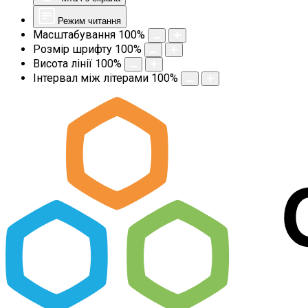
Режим читання
Масштабування
100
%
Розмір шрифту
100
%
Висота лінії
100
%
Інтервал між літерами
100
%