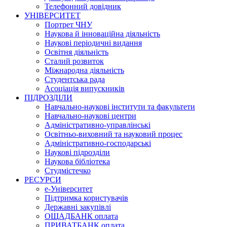
Телефонний довідник
УНІВЕРСИТЕТ
Портрет ЧНУ
Наукова й інноваційна діяльність
Наукові періодичні видання
Освітня діяльність
Сталий розвиток
Міжнародна діяльність
Студентська рада
Асоціація випускників
ПІДРОЗДІЛИ
Навчально-наукові інститути та факультети
Навчально-наукові центри
Адміністративно-управлінські
Освітньо-виховний та науковий процес
Адміністративно-господарські
Наукові підрозділи
Наукова бібліотека
Студмістечко
РЕСУРСИ
е-Університет
Підтримка користувачів
Державні закупівлі
ОЩАДБАНК оплата
ПРИВАТБАНК оплата