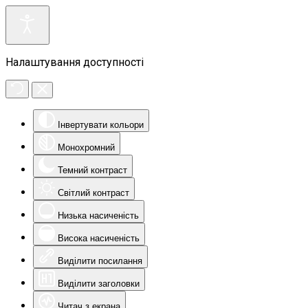
Налаштування доступності
Інвертувати кольори
Монохромний
Темний контраст
Світлий контраст
Низька насиченість
Висока насиченість
Виділити посилання
Виділити заголовки
Читач з екрана