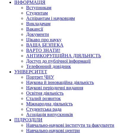
ІНФОРМАЦІЯ
Вступникам
Студентам
Аспірантам і науковцям
Викладачам
Вакансії
Документи
Цікаво про науку
ВАША БЕЗПЕКА
ВАРТО ЗНАТИ!
АНТИКОРУПЦІЙНА ДІЯЛЬНІСТЬ
Доступ до публічної інформації
Телефонний довідник
УНІВЕРСИТЕТ
Портрет ЧНУ
Наукова й інноваційна діяльність
Наукові періодичні видання
Освітня діяльність
Сталий розвиток
Міжнародна діяльність
Студентська рада
Асоціація випускників
ПІДРОЗДІЛИ
Навчально-наукові інститути та факультети
Навчально-наукові центри