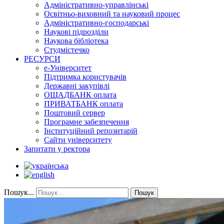
Адміністративно-управлінські
Освітньо-виховний та науковий процес
Адміністративно-господарські
Наукові підрозділи
Наукова бібліотека
Студмістечко
РЕСУРСИ
е-Університет
Підтримка користувачів
Державні закупівлі
ОЩАДБАНК оплата
ПРИВАТБАНК оплата
Поштовий сервер
Програмне забезпечення
Інституційний репозитарій
Сайти університету
Запитати у ректора
Пошук...
Пошук