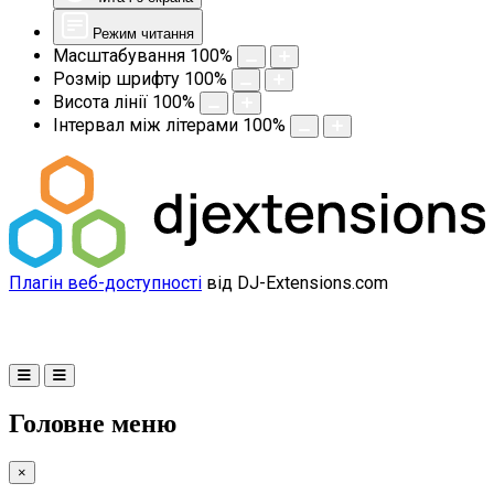
Режим читання
Масштабування
100
%
Розмір шрифту
100
%
Висота лінії
100
%
Інтервал між літерами
100
%
Плагін веб-доступності
від DJ-Extensions.com
Головне меню
×