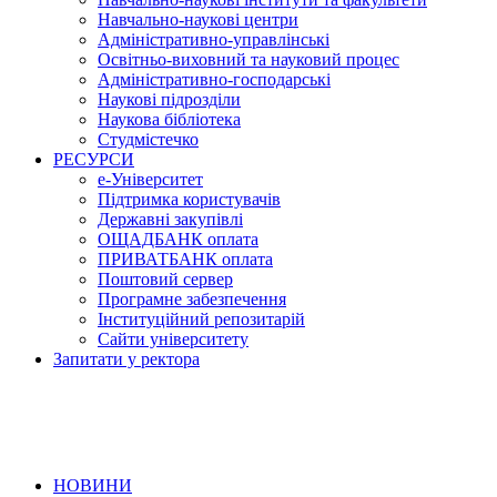
Навчально-наукові центри
Адміністративно-управлінські
Освітньо-виховний та науковий процес
Адміністративно-господарські
Наукові підрозділи
Наукова бібліотека
Студмістечко
РЕСУРСИ
е-Університет
Підтримка користувачів
Державні закупівлі
ОЩАДБАНК оплата
ПРИВАТБАНК оплата
Поштовий сервер
Програмне забезпечення
Інституційний репозитарій
Сайти університету
Запитати у ректора
НОВИНИ