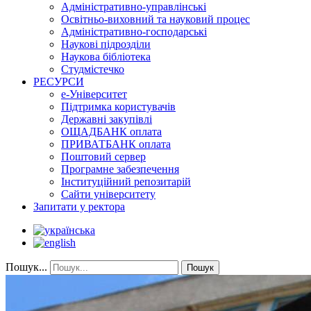
Адміністративно-управлінські
Освітньо-виховний та науковий процес
Адміністративно-господарські
Наукові підрозділи
Наукова бібліотека
Студмістечко
РЕСУРСИ
е-Університет
Підтримка користувачів
Державні закупівлі
ОЩАДБАНК оплата
ПРИВАТБАНК оплата
Поштовий сервер
Програмне забезпечення
Інституційний репозитарій
Сайти університету
Запитати у ректора
Пошук...
Пошук