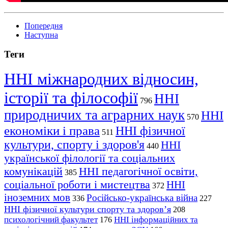
Попередня
Наступна
Теги
ННІ міжнародних відносин,
історії та філософії
ННІ
796
природничих та аграрних наук
ННІ
570
економіки і права
ННІ фізичної
511
культури, спорту і здоров'я
ННІ
440
української філології та соціальних
комунікацій
ННІ педагогічної освіти,
385
соціальної роботи і мистецтва
ННІ
372
іноземних мов
Російсько-українська війна
336
227
ННІ фізичної культури спорту та здоров’я
208
психологічний факультет
ННІ інформаційних та
176