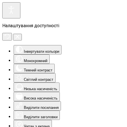
Налаштування доступності
Інвертувати кольори
Монохромний
Темний контраст
Світлий контраст
Низька насиченість
Висока насиченість
Виділити посилання
Виділити заголовки
Читач з екрана