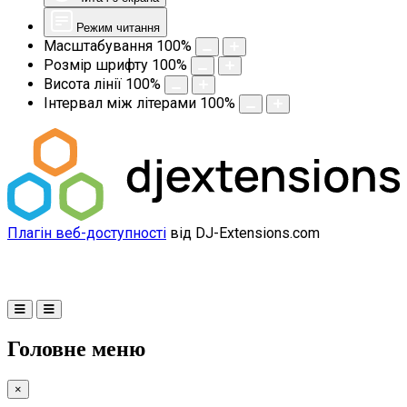
Режим читання
Масштабування
100
%
Розмір шрифту
100
%
Висота лінії
100
%
Інтервал між літерами
100
%
Плагін веб-доступності
від DJ-Extensions.com
Головне меню
×