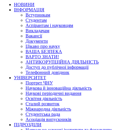
НОВИНИ
ІНФОРМАЦІЯ
Вступникам
Студентам
Аспірантам і науковцям
Викладачам
Вакансії
Документи
Цікаво про науку
ВАША БЕЗПЕКА
ВАРТО ЗНАТИ!
АНТИКОРУПЦІЙНА ДІЯЛЬНІСТЬ
Доступ до публічної інформації
Телефонний довідник
УНІВЕРСИТЕТ
Портрет ЧНУ
Наукова й інноваційна діяльність
Наукові періодичні видання
Освітня діяльність
Сталий розвиток
Міжнародна діяльність
Студентська рада
Асоціація випускників
ПІДРОЗДІЛИ
Навчально-наукові інститути та факультети