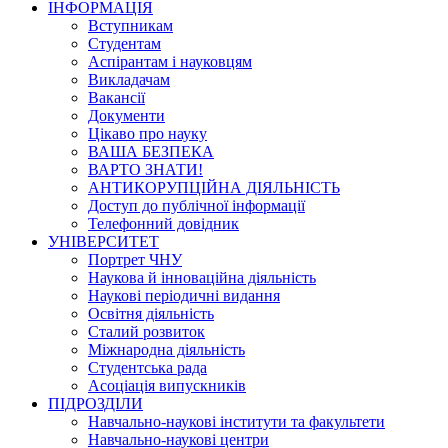
ІНФОРМАЦІЯ
Вступникам
Студентам
Аспірантам і науковцям
Викладачам
Вакансії
Документи
Цікаво про науку
ВАША БЕЗПЕКА
ВАРТО ЗНАТИ!
АНТИКОРУПЦІЙНА ДІЯЛЬНІСТЬ
Доступ до публічної інформації
Телефонний довідник
УНІВЕРСИТЕТ
Портрет ЧНУ
Наукова й інноваційна діяльність
Наукові періодичні видання
Освітня діяльність
Сталий розвиток
Міжнародна діяльність
Студентська рада
Асоціація випускників
ПІДРОЗДІЛИ
Навчально-наукові інститути та факультети
Навчально-наукові центри