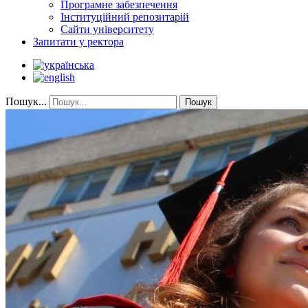
Програмне забезпечення
Інституційний репозитарій
Сайти університету
Запитати у ректора
Пошук...
Пошук