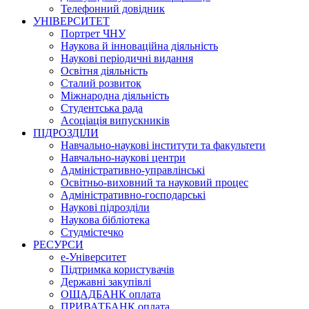
Телефонний довідник
УНІВЕРСИТЕТ
Портрет ЧНУ
Наукова й інноваційна діяльність
Наукові періодичні видання
Освітня діяльність
Сталий розвиток
Міжнародна діяльність
Студентська рада
Асоціація випускників
ПІДРОЗДІЛИ
Навчально-наукові інститути та факультети
Навчально-наукові центри
Адміністративно-управлінські
Освітньо-виховний та науковий процес
Адміністративно-господарські
Наукові підрозділи
Наукова бібліотека
Студмістечко
РЕСУРСИ
е-Університет
Підтримка користувачів
Державні закупівлі
ОЩАДБАНК оплата
ПРИВАТБАНК оплата