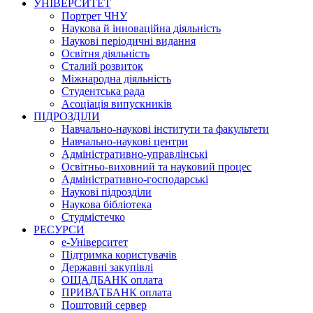
УНІВЕРСИТЕТ
Портрет ЧНУ
Наукова й інноваційна діяльність
Наукові періодичні видання
Освітня діяльність
Сталий розвиток
Міжнародна діяльність
Студентська рада
Асоціація випускників
ПІДРОЗДІЛИ
Навчально-наукові інститути та факультети
Навчально-наукові центри
Адміністративно-управлінські
Освітньо-виховний та науковий процес
Адміністративно-господарські
Наукові підрозділи
Наукова бібліотека
Студмістечко
РЕСУРСИ
е-Університет
Підтримка користувачів
Державні закупівлі
ОЩАДБАНК оплата
ПРИВАТБАНК оплата
Поштовий сервер