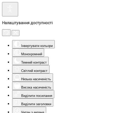
Налаштування доступності
Інвертувати кольори
Монохромний
Темний контраст
Світлий контраст
Низька насиченість
Висока насиченість
Виділити посилання
Виділити заголовки
Читач з екрана