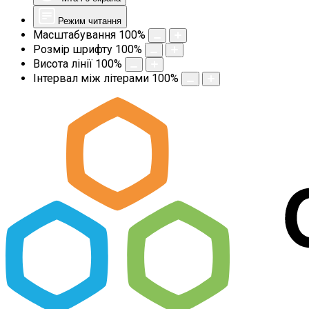
Режим читання
Масштабування
100
%
Розмір шрифту
100
%
Висота лінії
100
%
Інтервал між літерами
100
%