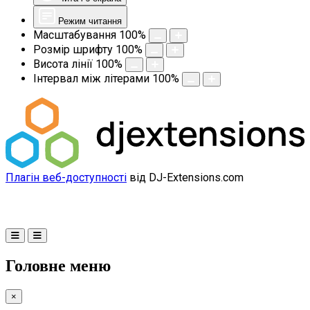
Режим читання
Масштабування
100
%
Розмір шрифту
100
%
Висота лінії
100
%
Інтервал між літерами
100
%
Плагін веб-доступності
від DJ-Extensions.com
Головне меню
×