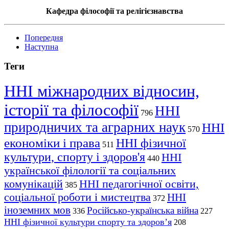
Кафедра філософії та релігієзнавства
Попередня
Наступна
Теги
ННІ міжнародних відносин,
історії та філософії
ННІ
796
природничих та аграрних наук
ННІ
570
економіки і права
ННІ фізичної
511
культури, спорту і здоров'я
ННІ
440
української філології та соціальних
комунікацій
ННІ педагогічної освіти,
385
соціальної роботи і мистецтва
ННІ
372
іноземних мов
Російсько-українська війна
336
227
ННІ фізичної культури спорту та здоров’я
208