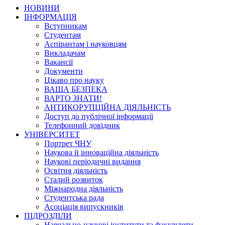
НОВИНИ
ІНФОРМАЦІЯ
Вступникам
Студентам
Аспірантам і науковцям
Викладачам
Вакансії
Документи
Цікаво про науку
ВАША БЕЗПЕКА
ВАРТО ЗНАТИ!
АНТИКОРУПЦІЙНА ДІЯЛЬНІСТЬ
Доступ до публічної інформації
Телефонний довідник
УНІВЕРСИТЕТ
Портрет ЧНУ
Наукова й інноваційна діяльність
Наукові періодичні видання
Освітня діяльність
Сталий розвиток
Міжнародна діяльність
Студентська рада
Асоціація випускників
ПІДРОЗДІЛИ
Навчально-наукові інститути та факультети