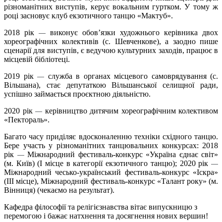
різноманітних виступів, керує вокальним гуртком. У тому ж
році засновує клуб екзотичного танцю «Мактуб».
2018 рік
виконує обов’язки художнього керівника двох
—
хореографічних колективів (с. Шевченкове), а заодно пише
сценарії для виступів, є ведучою культурних заходів, працює в
місцевій бібліотеці.
2019 рік
служба в органах місцевого самоврядування (с.
—
Вільшана), стає депутаткою Вільшанської селищної ради,
успішно займається проєктною діяльністю.
2020 рік
керівництво дитячим хореографічним колективом
—
«Пектораль».
Багато часу приділяє вдосконаленню техніки східного танцю.
Бере участь у різноманітних танцювальних конкурсах: 2018
рік
Міжнародний фестиваль-конкурс «Україна єднає світ»
—
(м. Київ) (І місце в категорії екзотичного танцю); 2020 рік
—
Міжнародний чесько-український фестиваль-конкурс «Іскра»
(ІІІ місце), Міжнародний фестиваль-конкурс «Талант року» (м.
Вінниця) (чекаємо на результат).
Кафедра філософії та релігієзнавства вітає випускницю з
перемогою і бажає натхнення та досягнення нових вершин!