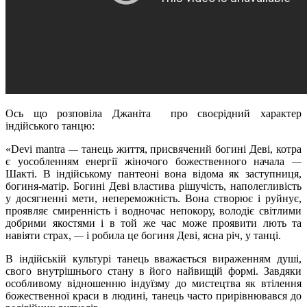
Ось що розповіла Джаніта про своєрідний характер
індійського танцю:
«Devi mantra
танець життя, присвячений богині Деві, котра
—
є уособленням енергії жіночого божественного начала
—
Шакті. В індійському пантеоні вона відома як заступниця,
богиня-матір. Богині Деві властива рішучість, наполегливість
у досягненні мети, непереможність. Вона створює і руйнує,
проявляє смиренність і водночас непокору, володіє світлими
добрими якостями і в той же час може проявити лють та
навіяти страх,
і робила це богиня Деві, ясна річ, у танці.
—
В індійській культурі танець вважається вираженням душі,
свого внутрішнього стану в його найвищій формі. Завдяки
особливому відношенню індуїзму до мистецтва як втілення
божественної краси в людині, танець часто прирівнювався до