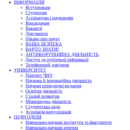
ІНФОРМАЦІЯ
Вступникам
Студентам
Аспірантам і науковцям
Викладачам
Вакансії
Документи
Цікаво про науку
ВАША БЕЗПЕКА
ВАРТО ЗНАТИ!
АНТИКОРУПЦІЙНА ДІЯЛЬНІСТЬ
Доступ до публічної інформації
Телефонний довідник
УНІВЕРСИТЕТ
Портрет ЧНУ
Наукова й інноваційна діяльність
Наукові періодичні видання
Освітня діяльність
Сталий розвиток
Міжнародна діяльність
Студентська рада
Асоціація випускників
ПІДРОЗДІЛИ
Навчально-наукові інститути та факультети
Навчально-наукові центри