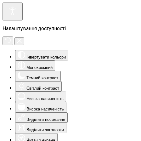
Налаштування доступності
Інвертувати кольори
Монохромний
Темний контраст
Світлий контраст
Низька насиченість
Висока насиченість
Виділити посилання
Виділити заголовки
Читач з екрана