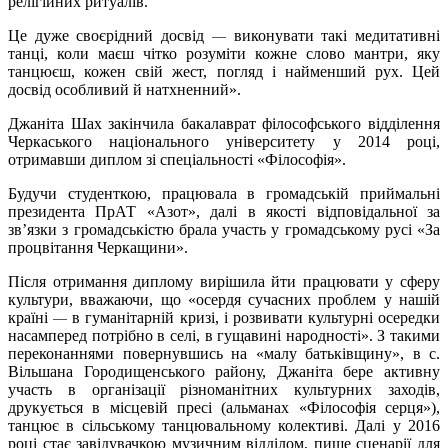
релігійних ритуалів.
Це дуже своєрідний досвід
виконувати такі медитативні
—
танці, коли маєш чітко розуміти кожне слово мантри, яку
танцюєш, кожен свій жест, погляд і найменший рух. Цей
досвід особливий й натхненний».
Джаніта Шах закінчила бакалаврат філософського відділення
Черкаського національного університету у 2014 році,
отримавши диплом зі спеціальності «Філософія».
Будучи студенткою, працювала в громадській приймальні
президента ПрАТ «Азот», далі в якості відповідальної за
зв’язки з громадськістю брала участь у громадському русі «За
процвітання Черкащини».
Після отримання диплому вирішила йти працювати у сферу
культури, вважаючи, що «осердя сучасних проблем у нашій
країні
в гуманітарній кризі, і розвивати культурні осередки
—
насамперед потрібно в селі, в гущавині народності». З такими
переконаннями повернувшись на «малу батьківщину», в с.
Вільшана Городищенського району, Джаніта бере активну
участь в організації різноманітних культурних заходів,
друкується в місцевій пресі (альманах «Філософія серця»),
танцює в сільському танцювальному колективі. Далі у 2016
році стає завідувачкою музичним відділом, пише сценарії для