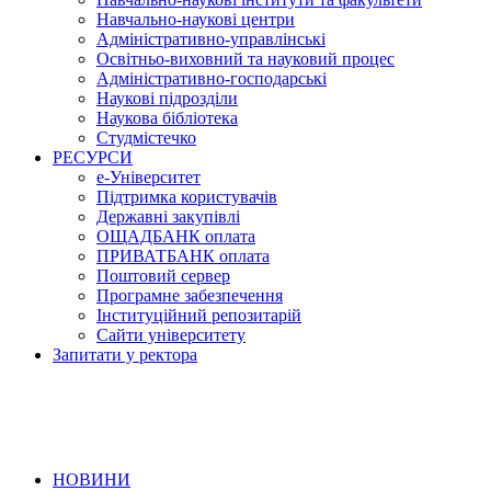
Навчально-наукові центри
Адміністративно-управлінські
Освітньо-виховний та науковий процес
Адміністративно-господарські
Наукові підрозділи
Наукова бібліотека
Студмістечко
РЕСУРСИ
е-Університет
Підтримка користувачів
Державні закупівлі
ОЩАДБАНК оплата
ПРИВАТБАНК оплата
Поштовий сервер
Програмне забезпечення
Інституційний репозитарій
Сайти університету
Запитати у ректора
НОВИНИ