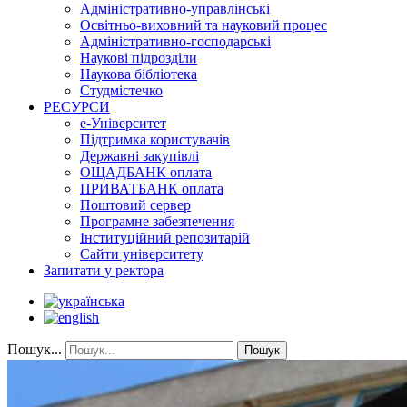
Адміністративно-управлінські
Освітньо-виховний та науковий процес
Адміністративно-господарські
Наукові підрозділи
Наукова бібліотека
Студмістечко
РЕСУРСИ
е-Університет
Підтримка користувачів
Державні закупівлі
ОЩАДБАНК оплата
ПРИВАТБАНК оплата
Поштовий сервер
Програмне забезпечення
Інституційний репозитарій
Сайти університету
Запитати у ректора
Пошук...
Пошук