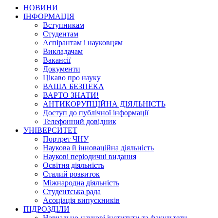
НОВИНИ
ІНФОРМАЦІЯ
Вступникам
Студентам
Аспірантам і науковцям
Викладачам
Вакансії
Документи
Цікаво про науку
ВАША БЕЗПЕКА
ВАРТО ЗНАТИ!
АНТИКОРУПЦІЙНА ДІЯЛЬНІСТЬ
Доступ до публічної інформації
Телефонний довідник
УНІВЕРСИТЕТ
Портрет ЧНУ
Наукова й інноваційна діяльність
Наукові періодичні видання
Освітня діяльність
Сталий розвиток
Міжнародна діяльність
Студентська рада
Асоціація випускників
ПІДРОЗДІЛИ
Навчально-наукові інститути та факультети