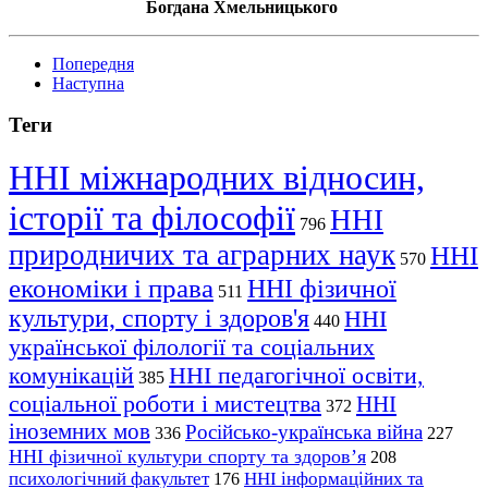
Богдана Хмельницького
Попередня
Наступна
Теги
ННІ міжнародних відносин,
історії та філософії
ННІ
796
природничих та аграрних наук
ННІ
570
економіки і права
ННІ фізичної
511
культури, спорту і здоров'я
ННІ
440
української філології та соціальних
комунікацій
ННІ педагогічної освіти,
385
соціальної роботи і мистецтва
ННІ
372
іноземних мов
Російсько-українська війна
336
227
ННІ фізичної культури спорту та здоров’я
208
психологічний факультет
ННІ інформаційних та
176