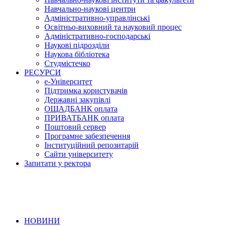
Навчально-наукові центри
Адміністративно-управлінські
Освітньо-виховний та науковий процес
Адміністративно-господарські
Наукові підрозділи
Наукова бібліотека
Студмістечко
РЕСУРСИ
е-Університет
Підтримка користувачів
Державні закупівлі
ОЩАДБАНК оплата
ПРИВАТБАНК оплата
Поштовий сервер
Програмне забезпечення
Інституційний репозитарій
Сайти університету
Запитати у ректора
НОВИНИ