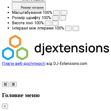
Режим читання
Масштабування
100
%
Розмір шрифту
100
%
Висота лінії
100
%
Інтервал між літерами
100
%
Плагін веб-доступності
від DJ-Extensions.com
Головне меню
×