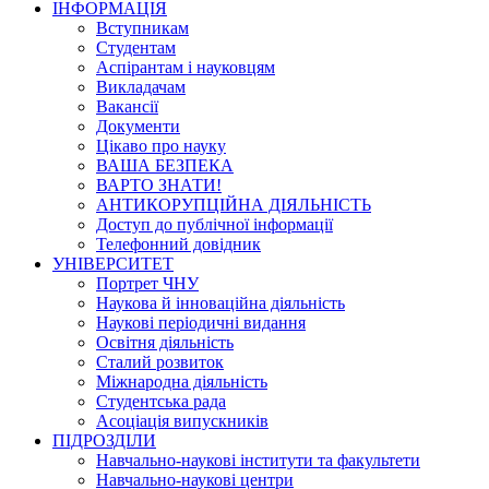
ІНФОРМАЦІЯ
Вступникам
Студентам
Аспірантам і науковцям
Викладачам
Вакансії
Документи
Цікаво про науку
ВАША БЕЗПЕКА
ВАРТО ЗНАТИ!
АНТИКОРУПЦІЙНА ДІЯЛЬНІСТЬ
Доступ до публічної інформації
Телефонний довідник
УНІВЕРСИТЕТ
Портрет ЧНУ
Наукова й інноваційна діяльність
Наукові періодичні видання
Освітня діяльність
Сталий розвиток
Міжнародна діяльність
Студентська рада
Асоціація випускників
ПІДРОЗДІЛИ
Навчально-наукові інститути та факультети
Навчально-наукові центри