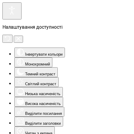
Налаштування доступності
Інвертувати кольори
Монохромний
Темний контраст
Світлий контраст
Низька насиченість
Висока насиченість
Виділити посилання
Виділити заголовки
Читач з екрана