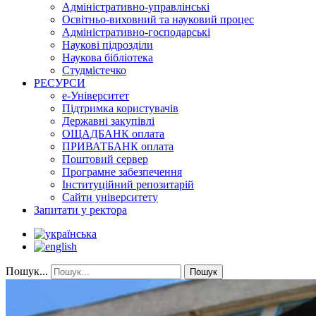
Адміністративно-управлінські
Освітньо-виховний та науковий процес
Адміністративно-господарські
Наукові підрозділи
Наукова бібліотека
Студмістечко
РЕСУРСИ
е-Університет
Підтримка користувачів
Державні закупівлі
ОЩАДБАНК оплата
ПРИВАТБАНК оплата
Поштовий сервер
Програмне забезпечення
Інституційний репозитарій
Сайти університету
Запитати у ректора
Пошук...
Пошук