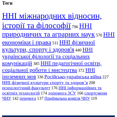
Теги
ННІ міжнародних відносин,
історії та філософії
ННІ
796
природничих та аграрних наук
ННІ
570
економіки і права
ННІ фізичної
511
культури, спорту і здоров'я
ННІ
440
української філології та соціальних
комунікацій
ННІ педагогічної освіти,
385
соціальної роботи і мистецтва
ННІ
372
іноземних мов
Російсько-українська війна
336
227
ННІ фізичної культури спорту та здоров’я
208
психологічний факультет
ННІ інформаційних та
176
освітніх технологій
допомога ЗСУ
спортсмени
174
166
ЧНУ
перемога
142
137
Приймальна комісія ЧНУ
119