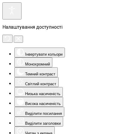
Налаштування доступності
Інвертувати кольори
Монохромний
Темний контраст
Світлий контраст
Низька насиченість
Висока насиченість
Виділити посилання
Виділити заголовки
Читач з екрана