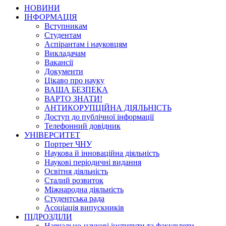
НОВИНИ
ІНФОРМАЦІЯ
Вступникам
Студентам
Аспірантам і науковцям
Викладачам
Вакансії
Документи
Цікаво про науку
ВАША БЕЗПЕКА
ВАРТО ЗНАТИ!
АНТИКОРУПЦІЙНА ДІЯЛЬНІСТЬ
Доступ до публічної інформації
Телефонний довідник
УНІВЕРСИТЕТ
Портрет ЧНУ
Наукова й інноваційна діяльність
Наукові періодичні видання
Освітня діяльність
Сталий розвиток
Міжнародна діяльність
Студентська рада
Асоціація випускників
ПІДРОЗДІЛИ
Навчально-наукові інститути та факультети