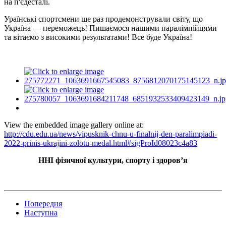
на п'єдесталі.
Ураїнські спортсмени ще раз продемонстрували світу, що
Україна — переможець! Пишаємося нашими паралімпійцями
та вітаємо з високими результатами! Все буде Україна!
View the embedded image gallery online at:
http://cdu.edu.ua/news/vipusknik-chnu-u-finalnij-den-paralimpiadi-
2022-prinis-ukrajini-zolotu-medal.html#sigProId08023c4a83
ННІ фізичної культури, спорту і здоров’я
Попередня
Наступна