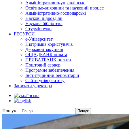
Адміністративно-управлінські
Освітньо-виховний та науковий процес
Адміністративно-господарські
Наукові підрозділи
Наукова бібліотека
Студмістечко
РЕСУРСИ
е-Університет
Підтримка користувачів
Державні закупівлі
ОЩАДБАНК оплата
ПРИВАТБАНК оплата
Поштовий сервер
Програмне забезпечення
Інституційний репозитарій
Сайти університету
Запитати у ректора
Пошук...
Пошук