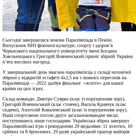
Сьогодні завершилася зимова Паралімпіада в Пекіні.
Випускник ННІ фізичної культури, спорту і здоров’я
Черкаського національного університету імені Богдана
Хмельницького Григорій Вовчинський приніс збірній України
п’ять високих нагород.
У завершальний день змагань паралімпієць у складі чоловічої
збірної у відкритій естафеті 4х2,5 км з лижних перегонів на
Паралімпіаді — 2022 здобув фінальне «золото» для нашої
країни на цих іграх.
Склад команди: Дмитро Суярко (клас із порушенням зору),
Григорій Вовчинський (клас стоячи), Василь Кравчук (клас
сидячи), Анатолій Ковалевський (клас із порушенням зору).
Наші спортсмени посіли друге загальнокомандне місце,
поступившись лише господарям. Українська збірна завершує
Паралімпійські ігри з рекордними 29 медалями: 11 золотих, 10
срібних та 8 бронзових. 29 разів український прапор майорів