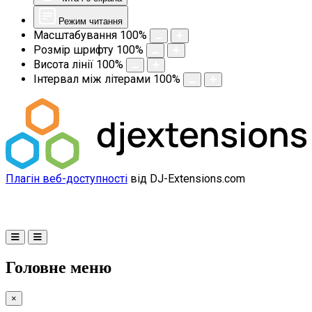
Режим читання
Масштабування
100
%
Розмір шрифту
100
%
Висота лінії
100
%
Інтервал між літерами
100
%
Плагін веб-доступності
від DJ-Extensions.com
Головне меню
×