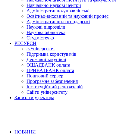
Навчально-наукові центри
Адміністративно-управлінські
Освітньо-виховний та науковий процес
Адміністративно-господарські
Наукові підрозділи
Наукова бібліотека
Студмістечко
РЕСУРСИ
е-Університет
Підтримка користувачів
Державні закупівлі
ОЩАДБАНК оплата
ПРИВАТБАНК оплата
Поштовий сервер
Програмне забезпечення
Інституційний репозитарій
Сайти університету
Запитати у ректора
НОВИНИ