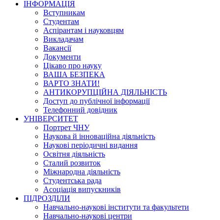
ІНФОРМАЦІЯ
Вступникам
Студентам
Аспірантам і науковцям
Викладачам
Вакансії
Документи
Цікаво про науку
ВАША БЕЗПЕКА
ВАРТО ЗНАТИ!
АНТИКОРУПЦІЙНА ДІЯЛЬНІСТЬ
Доступ до публічної інформації
Телефонний довідник
УНІВЕРСИТЕТ
Портрет ЧНУ
Наукова й інноваційна діяльність
Наукові періодичні видання
Освітня діяльність
Сталий розвиток
Міжнародна діяльність
Студентська рада
Асоціація випускників
ПІДРОЗДІЛИ
Навчально-наукові інститути та факультети
Навчально-наукові центри