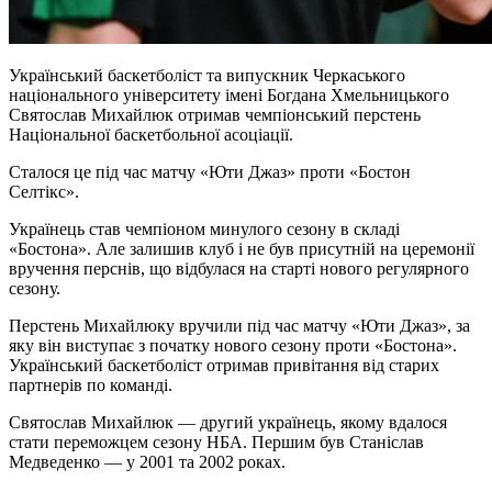
Український баскетболіст та випускник Черкаського
національного університету імені Богдана Хмельницького
Святослав Михайлюк отримав чемпіонський перстень
Національної баскетбольної асоціації.
Сталося це під час матчу «Юти Джаз» проти «Бостон
Селтікс».
Українець став чемпіоном минулого сезону в складі
«Бостона». Але залишив клуб і не був присутній на церемонії
вручення перснів, що відбулася на старті нового регулярного
сезону.
Перстень Михайлюку вручили під час матчу «Юти Джаз», за
яку він виступає з початку нового сезону проти «Бостона».
Український баскетболіст отримав привітання від старих
партнерів по команді.
Святослав Михайлюк — другий українець, якому вдалося
стати переможцем сезону НБА. Першим був Станіслав
Медведенко — у 2001 та 2002 роках.