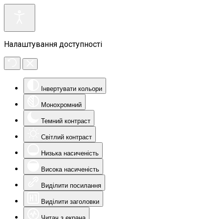
Налаштування доступності
Інвертувати кольори
Монохромний
Темний контраст
Світлий контраст
Низька насиченість
Висока насиченість
Виділити посилання
Виділити заголовки
Читач з екрана