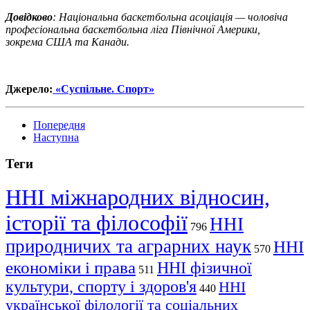
Довідково
: Національна баскетбольна асоціація — чоловіча
професіональна баскетбольна ліга Північної Америки,
зокрема США та Канади.
Джерело:
«Суспільне. Спорт»
Попередня
Наступна
Теги
ННІ міжнародних відносин,
історії та філософії
ННІ
796
природничих та аграрних наук
ННІ
570
економіки і права
ННІ фізичної
511
культури, спорту і здоров'я
ННІ
440
української філології та соціальних