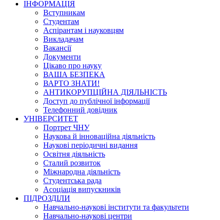
ІНФОРМАЦІЯ
Вступникам
Студентам
Аспірантам і науковцям
Викладачам
Вакансії
Документи
Цікаво про науку
ВАША БЕЗПЕКА
ВАРТО ЗНАТИ!
АНТИКОРУПЦІЙНА ДІЯЛЬНІСТЬ
Доступ до публічної інформації
Телефонний довідник
УНІВЕРСИТЕТ
Портрет ЧНУ
Наукова й інноваційна діяльність
Наукові періодичні видання
Освітня діяльність
Сталий розвиток
Міжнародна діяльність
Студентська рада
Асоціація випускників
ПІДРОЗДІЛИ
Навчально-наукові інститути та факультети
Навчально-наукові центри