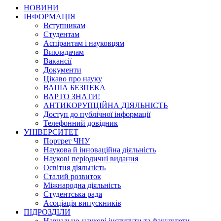
НОВИНИ
ІНФОРМАЦІЯ
Вступникам
Студентам
Аспірантам і науковцям
Викладачам
Вакансії
Документи
Цікаво про науку
ВАША БЕЗПЕКА
ВАРТО ЗНАТИ!
АНТИКОРУПЦІЙНА ДІЯЛЬНІСТЬ
Доступ до публічної інформації
Телефонний довідник
УНІВЕРСИТЕТ
Портрет ЧНУ
Наукова й інноваційна діяльність
Наукові періодичні видання
Освітня діяльність
Сталий розвиток
Міжнародна діяльність
Студентська рада
Асоціація випускників
ПІДРОЗДІЛИ
Навчально-наукові інститути та факультети