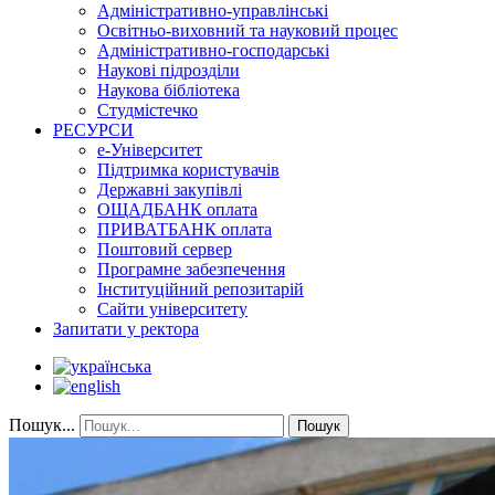
Адміністративно-управлінські
Освітньо-виховний та науковий процес
Адміністративно-господарські
Наукові підрозділи
Наукова бібліотека
Студмістечко
РЕСУРСИ
е-Університет
Підтримка користувачів
Державні закупівлі
ОЩАДБАНК оплата
ПРИВАТБАНК оплата
Поштовий сервер
Програмне забезпечення
Інституційний репозитарій
Сайти університету
Запитати у ректора
Пошук...
Пошук