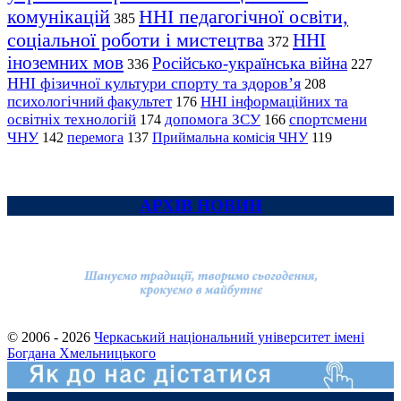
комунікацій
ННІ педагогічної освіти,
385
соціальної роботи і мистецтва
ННІ
372
іноземних мов
Російсько-українська війна
336
227
ННІ фізичної культури спорту та здоров’я
208
психологічний факультет
ННІ інформаційних та
176
освітніх технологій
допомога ЗСУ
спортсмени
174
166
ЧНУ
перемога
142
137
Приймальна комісія ЧНУ
119
АРХІВ НОВИН
© 2006 - 2026
Черкаський національний університет імені
Богдана Хмельницького