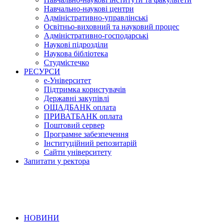
Навчально-наукові центри
Адміністративно-управлінські
Освітньо-виховний та науковий процес
Адміністративно-господарські
Наукові підрозділи
Наукова бібліотека
Студмістечко
РЕСУРСИ
е-Університет
Підтримка користувачів
Державні закупівлі
ОЩАДБАНК оплата
ПРИВАТБАНК оплата
Поштовий сервер
Програмне забезпечення
Інституційний репозитарій
Сайти університету
Запитати у ректора
НОВИНИ