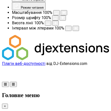
Режим читання
Масштабування
100
%
Розмір шрифту
100
%
Висота лінії
100
%
Інтервал між літерами
100
%
Плагін веб-доступності
від DJ-Extensions.com
Головне меню
×