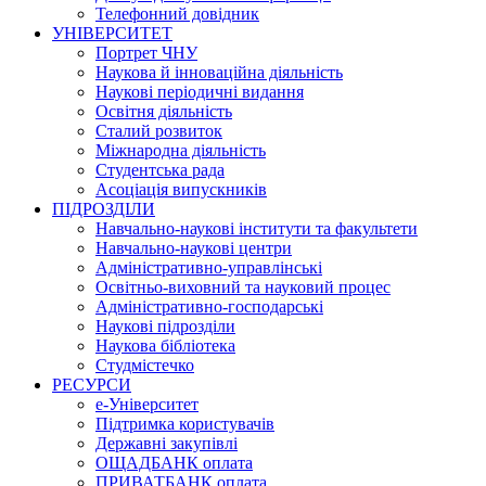
Телефонний довідник
УНІВЕРСИТЕТ
Портрет ЧНУ
Наукова й інноваційна діяльність
Наукові періодичні видання
Освітня діяльність
Сталий розвиток
Міжнародна діяльність
Студентська рада
Асоціація випускників
ПІДРОЗДІЛИ
Навчально-наукові інститути та факультети
Навчально-наукові центри
Адміністративно-управлінські
Освітньо-виховний та науковий процес
Адміністративно-господарські
Наукові підрозділи
Наукова бібліотека
Студмістечко
РЕСУРСИ
е-Університет
Підтримка користувачів
Державні закупівлі
ОЩАДБАНК оплата
ПРИВАТБАНК оплата