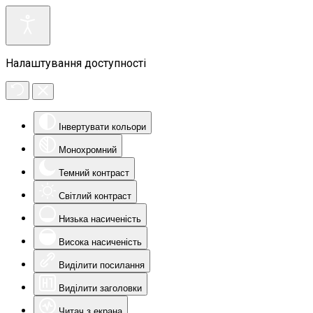
Налаштування доступності
Інвертувати кольори
Монохромний
Темний контраст
Світлий контраст
Низька насиченість
Висока насиченість
Виділити посилання
Виділити заголовки
Читач з екрана