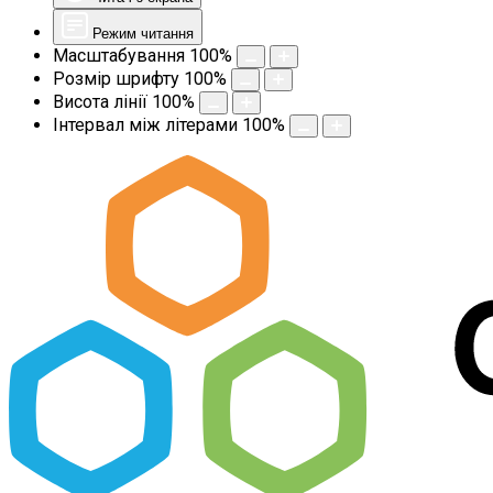
Режим читання
Масштабування
100
%
Розмір шрифту
100
%
Висота лінії
100
%
Інтервал між літерами
100
%