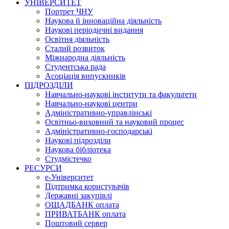
УНІВЕРСИТЕТ
Портрет ЧНУ
Наукова й інноваційна діяльність
Наукові періодичні видання
Освітня діяльність
Сталий розвиток
Міжнародна діяльність
Студентська рада
Асоціація випускників
ПІДРОЗДІЛИ
Навчально-наукові інститути та факультети
Навчально-наукові центри
Адміністративно-управлінські
Освітньо-виховний та науковий процес
Адміністративно-господарські
Наукові підрозділи
Наукова бібліотека
Студмістечко
РЕСУРСИ
е-Університет
Підтримка користувачів
Державні закупівлі
ОЩАДБАНК оплата
ПРИВАТБАНК оплата
Поштовий сервер