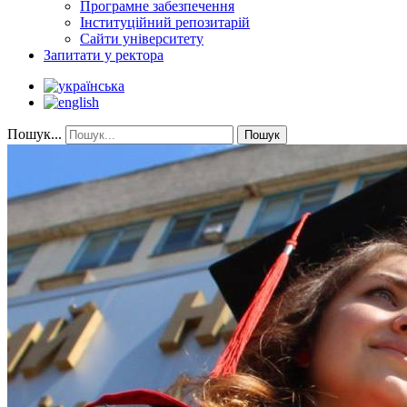
Програмне забезпечення
Інституційний репозитарій
Сайти університету
Запитати у ректора
Пошук...
Пошук