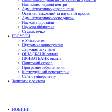
Навчально-наукові центри
Адміністративно-управлінські
Освітньо-виховний та науковий процес
Адміністративно-господарські
Наукові підрозділи
Наукова бібліотека
Студмістечко
РЕСУРСИ
е-Університет
Підтримка користувачів
Державні закупівлі
ОЩАДБАНК оплата
ПРИВАТБАНК оплата
Поштовий сервер
Програмне забезпечення
Інституційний репозитарій
Сайти університету
Запитати у ректора
НОВИНИ