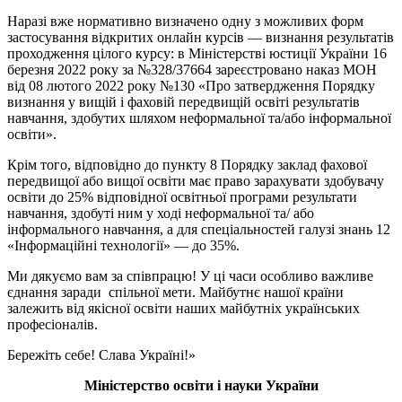
Наразі вже нормативно визначено одну з можливих форм
застосування відкритих онлайн курсів — визнання результатів
проходження цілого курсу: в Міністерстві юстиції України 16
березня 2022 року за №328/37664 зареєстровано наказ МОН
від 08 лютого 2022 року №130 «Про затвердження Порядку
визнання у вищій і фаховій передвищій освіті результатів
навчання, здобутих шляхом неформальної та/або інформальної
освіти».
Крім того, відповідно до пункту 8 Порядку заклад фахової
передвищої або вищої освіти має право зарахувати здобувачу
освіти до 25% відповідної освітньої програми результати
навчання, здобуті ним у ході неформальної та/ або
інформального навчання, а для спеціальностей галузі знань 12
«Інформаційні технології» — до 35%.
Ми дякуємо вам за співпрацю! У ці часи особливо важливе
єднання заради спільної мети. Майбутнє нашої країни
залежить від якісної освіти наших майбутніх українських
професіоналів.
Бережіть себе! Слава Україні!»
Міністерство освіти і науки України