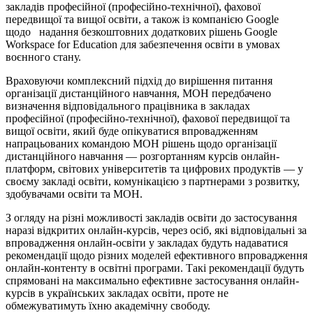
закладів професійної (професійно-технічної), фахової
передвищої та вищої освіти, а також із компанією Google
щодо надання безкоштовних додаткових рішень Google
Workspace for Education для забезпечення освіти в умовах
воєнного стану.
Враховуючи комплексний підхід до вирішення питання
організації дистанційного навчання, МОН передбачено
визначення відповідального працівника в закладах
професійної (професійно-технічної), фахової передвищої та
вищої освіти, який буде опікуватися впровадженням
напрацьованих командою МОН рішень щодо організації
дистанційного навчання — розгортанням курсів онлайн-
платформ, світових університетів та цифрових продуктів — у
своєму закладі освіти, комунікацією з партнерами з розвитку,
здобувачами освіти та МОН.
З огляду на різні можливості закладів освіти до застосування
наразі відкритих онлайн-курсів, через осіб, які відповідальні за
впровадження онлайн-освіти у закладах будуть надаватися
рекомендації щодо різних моделей ефективного впровадження
онлайн-контенту в освітні програми. Такі рекомендації будуть
спрямовані на максимально ефективне застосування онлайн-
курсів в українських закладах освіти, проте не
обмежуватимуть їхню академічну свободу.