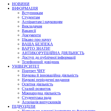
НОВИНИ
ІНФОРМАЦІЯ
Вступникам
Студентам
Аспірантам і науковцям
Викладачам
Вакансії
Документи
Цікаво про науку
ВАША БЕЗПЕКА
ВАРТО ЗНАТИ!
АНТИКОРУПЦІЙНА ДІЯЛЬНІСТЬ
Доступ до публічної інформації
Телефонний довідник
УНІВЕРСИТЕТ
Портрет ЧНУ
Наукова й інноваційна діяльність
Наукові періодичні видання
Освітня діяльність
Сталий розвиток
Міжнародна діяльність
Студентська рада
Асоціація випускників
ПІДРОЗДІЛИ
Навчально-наукові інститути та факультети