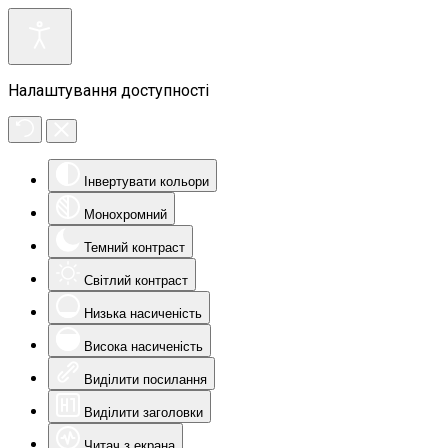
Налаштування доступності
Інвертувати кольори
Монохромний
Темний контраст
Світлий контраст
Низька насиченість
Висока насиченість
Виділити посилання
Виділити заголовки
Читач з екрана