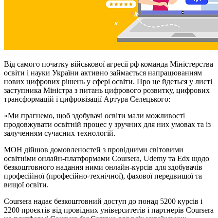
Від самого початку військової агресії рф команда Міністерства
освіти і науки України активно займається напрацюванням
нових цифрових рішень у сфері освіти. Про це йдеться у листі
заступника Міністра з питань цифрового розвитку, цифрових
трансформацій і цифровізації Артура Селецького:
«Ми прагнемо, щоб здобувачі освіти мали можливості
продовжувати освітній процес у зручних для них умовах та із
залученням сучасних технологій.
МОН дійшов домовленостей з провідними світовими
освітніми онлайн-платформами Coursera, Udemy та Edx щодо
безкоштовного надання ними онлайн-курсів для здобувачів
професійної (професійно-технічної), фахової передвищої та
вищої освіти.
Coursera надає безкоштовний доступ до понад 5200 курсів і
2200 проєктів від провідних університетів і партнерів Coursera