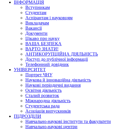
ІНФОРМАЦІЯ
Вступникам
Студентам
Аспірантам і науковцям
Викладачам
Вакансії
Документи
Цікаво про науку
ВАША БЕЗПЕКА
ВАРТО ЗНАТИ!
АНТИКОРУПЦІЙНА ДІЯЛЬНІСТЬ
Доступ до публічної інформації
Телефонний довідник
УНІВЕРСИТЕТ
Портрет ЧНУ
Наукова й інноваційна діяльність
Наукові періодичні видання
Освітня діяльність
Сталий розвиток
Міжнародна діяльність
Студентська рада
Асоціація випускників
ПІДРОЗДІЛИ
Навчально-наукові інститути та факультети
Навчально-наукові центри