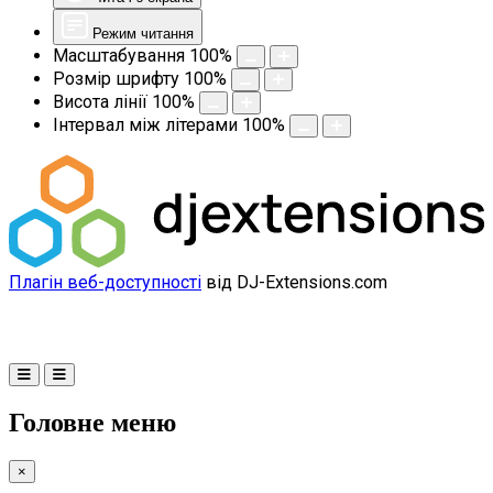
Режим читання
Масштабування
100
%
Розмір шрифту
100
%
Висота лінії
100
%
Інтервал між літерами
100
%
Плагін веб-доступності
від DJ-Extensions.com
Головне меню
×