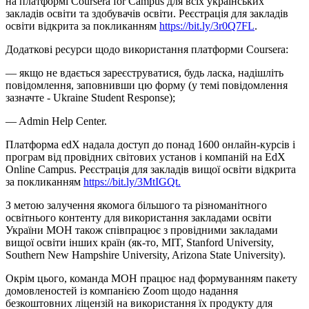
на платформі Coursera for Campus для всіх українських
закладів освіти та здобувачів освіти. Реєстрація для закладів
освіти відкрита за покликанням
https://bit.ly/3r0Q7FL
.
Додаткові ресурси щодо використання платформи Coursera:
— якщо не вдається зареєструватися, будь ласка, надішліть
повідомлення, заповнивши цю форму (у темі повідомлення
зазначте - Ukraine Student Response);
— Admin Help Center.
Платформа edX надала доступ до понад 1600 онлайн-курсів і
програм від провідних світових установ і компаній на EdX
Online Campus. Реєстрація для закладів вищої освіти відкрита
за покликанням
https://bit.ly/3MtIGQt.
З метою залучення якомога більшого та різноманітного
освітнього контенту для використання закладами освіти
України МОН також співпрацює з провідними закладами
вищої освіти інших країн (як-то, MIT, Stanford University,
Southern New Hampshire University, Arizona State University).
Окрім цього, команда МОН працює над формуванням пакету
домовленостей із компанією Zoom щодо надання
безкоштовних ліцензій на використання їх продукту для