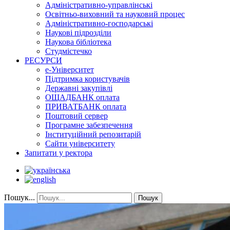
Адміністративно-управлінські
Освітньо-виховний та науковий процес
Адміністративно-господарські
Наукові підрозділи
Наукова бібліотека
Студмістечко
РЕСУРСИ
е-Університет
Підтримка користувачів
Державні закупівлі
ОЩАДБАНК оплата
ПРИВАТБАНК оплата
Поштовий сервер
Програмне забезпечення
Інституційний репозитарій
Сайти університету
Запитати у ректора
Пошук...
Пошук