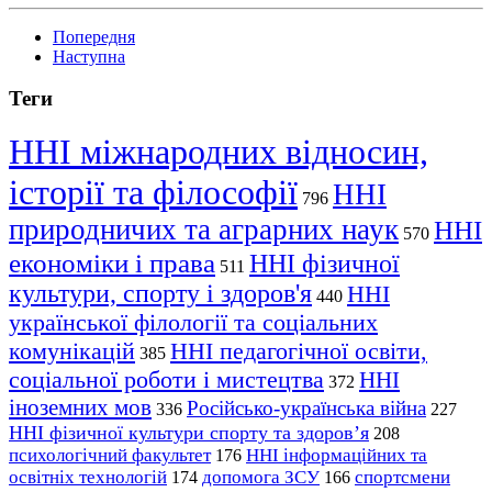
Попередня
Наступна
Теги
ННІ міжнародних відносин,
історії та філософії
ННІ
796
природничих та аграрних наук
ННІ
570
економіки і права
ННІ фізичної
511
культури, спорту і здоров'я
ННІ
440
української філології та соціальних
комунікацій
ННІ педагогічної освіти,
385
соціальної роботи і мистецтва
ННІ
372
іноземних мов
Російсько-українська війна
336
227
ННІ фізичної культури спорту та здоров’я
208
психологічний факультет
ННІ інформаційних та
176
освітніх технологій
допомога ЗСУ
спортсмени
174
166