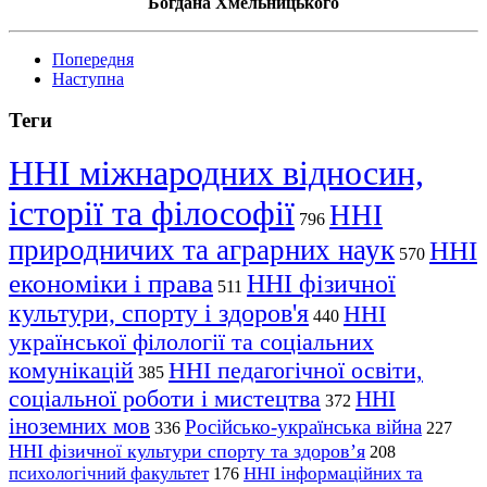
Богдана Хмельницького
Попередня
Наступна
Теги
ННІ міжнародних відносин,
історії та філософії
ННІ
796
природничих та аграрних наук
ННІ
570
економіки і права
ННІ фізичної
511
культури, спорту і здоров'я
ННІ
440
української філології та соціальних
комунікацій
ННІ педагогічної освіти,
385
соціальної роботи і мистецтва
ННІ
372
іноземних мов
Російсько-українська війна
336
227
ННІ фізичної культури спорту та здоров’я
208
психологічний факультет
ННІ інформаційних та
176