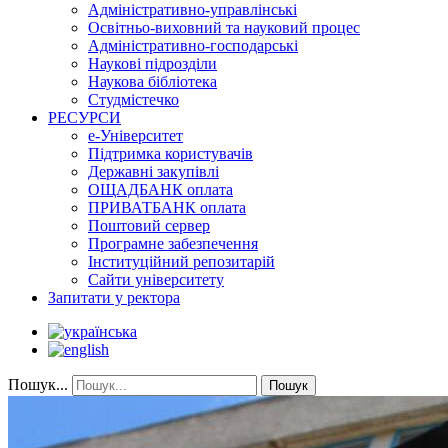
Адміністративно-управлінські
Освітньо-виховний та науковий процес
Адміністративно-господарські
Наукові підрозділи
Наукова бібліотека
Студмістечко
РЕСУРСИ
е-Університет
Підтримка користувачів
Державні закупівлі
ОЩАДБАНК оплата
ПРИВАТБАНК оплата
Поштовий сервер
Програмне забезпечення
Інституційний репозитарій
Сайти університету
Запитати у ректора
Пошук...
Пошук