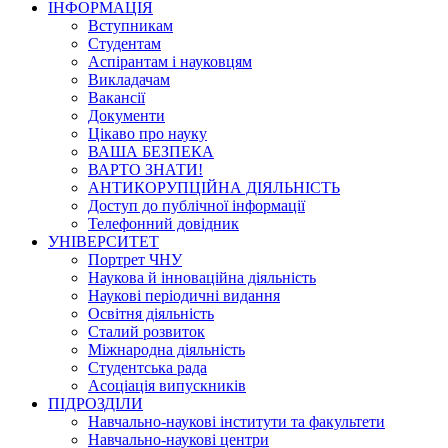
ІНФОРМАЦІЯ
Вступникам
Студентам
Аспірантам і науковцям
Викладачам
Вакансії
Документи
Цікаво про науку
ВАША БЕЗПЕКА
ВАРТО ЗНАТИ!
АНТИКОРУПЦІЙНА ДІЯЛЬНІСТЬ
Доступ до публічної інформації
Телефонний довідник
УНІВЕРСИТЕТ
Портрет ЧНУ
Наукова й інноваційна діяльність
Наукові періодичні видання
Освітня діяльність
Сталий розвиток
Міжнародна діяльність
Студентська рада
Асоціація випускників
ПІДРОЗДІЛИ
Навчально-наукові інститути та факультети
Навчально-наукові центри