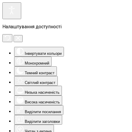
Налаштування доступності
Інвертувати кольори
Монохромний
Темний контраст
Світлий контраст
Низька насиченість
Висока насиченість
Виділити посилання
Виділити заголовки
Читач з екрана