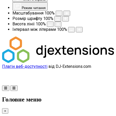
Режим читання
Масштабування
100
%
Розмір шрифту
100
%
Висота лінії
100
%
Інтервал між літерами
100
%
Плагін веб-доступності
від DJ-Extensions.com
Головне меню
×