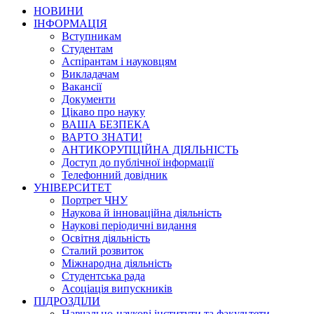
НОВИНИ
ІНФОРМАЦІЯ
Вступникам
Студентам
Аспірантам і науковцям
Викладачам
Вакансії
Документи
Цікаво про науку
ВАША БЕЗПЕКА
ВАРТО ЗНАТИ!
АНТИКОРУПЦІЙНА ДІЯЛЬНІСТЬ
Доступ до публічної інформації
Телефонний довідник
УНІВЕРСИТЕТ
Портрет ЧНУ
Наукова й інноваційна діяльність
Наукові періодичні видання
Освітня діяльність
Сталий розвиток
Міжнародна діяльність
Студентська рада
Асоціація випускників
ПІДРОЗДІЛИ
Навчально-наукові інститути та факультети