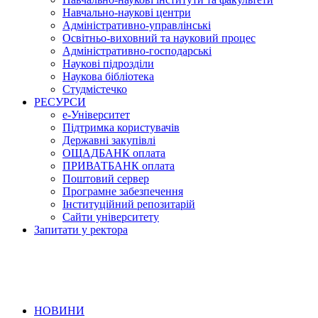
Навчально-наукові центри
Адміністративно-управлінські
Освітньо-виховний та науковий процес
Адміністративно-господарські
Наукові підрозділи
Наукова бібліотека
Студмістечко
РЕСУРСИ
е-Університет
Підтримка користувачів
Державні закупівлі
ОЩАДБАНК оплата
ПРИВАТБАНК оплата
Поштовий сервер
Програмне забезпечення
Інституційний репозитарій
Сайти університету
Запитати у ректора
НОВИНИ