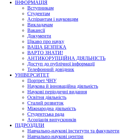
ІНФОРМАЦІЯ
Вступникам
Студентам
Аспірантам і науковцям
Викладачам
Вакансії
Документи
Цікаво про науку
ВАША БЕЗПЕКА
ВАРТО ЗНАТИ!
АНТИКОРУПЦІЙНА ДІЯЛЬНІСТЬ
Доступ до публічної інформації
Телефонний довідник
УНІВЕРСИТЕТ
Портрет ЧНУ
Наукова й інноваційна діяльність
Наукові періодичні видання
Освітня діяльність
Сталий розвиток
Міжнародна діяльність
Студентська рада
Асоціація випускників
ПІДРОЗДІЛИ
Навчально-наукові інститути та факультети
Навчально-наукові центри