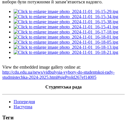
вибори були потужними й запам’ятаються надовго.
View the embedded image gallery online at:
http://cdu.edu.ua/news/vidbulysia-vybory-do-studentskoi-rady-
studmistechka-2024-2025.html#sigProId267ef14005
Студентська рада
Попередня
Наступна
Теги