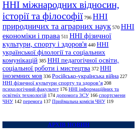
ННІ міжнародних відносин,
історії та філософії
ННІ
796
природничих та аграрних наук
ННІ
570
економіки і права
ННІ фізичної
511
культури, спорту і здоров'я
ННІ
440
української філології та соціальних
комунікацій
ННІ педагогічної освіти,
385
соціальної роботи і мистецтва
ННІ
372
іноземних мов
Російсько-українська війна
336
227
ННІ фізичної культури спорту та здоров’я
208
психологічний факультет
ННІ інформаційних та
176
освітніх технологій
допомога ЗСУ
спортсмени
174
166
ЧНУ
перемога
142
137
Приймальна комісія ЧНУ
119
АРХІВ НОВИН