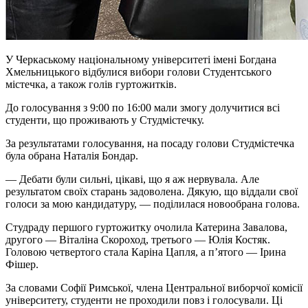
У Черкаському національному університеті імені Богдана
Хмельницького відбулися вибори голови Студентського
містечка, а також голів гуртожитків.
До голосування з 9:00 по 16:00 мали змогу долучитися всі
студенти, що проживають у Студмістечку.
За результатами голосування, на посаду голови Студмістечка
була обрана Наталія Бондар.
— Дебати були сильні, цікаві, що я аж нервувала. Але
результатом своїх старань задоволена. Дякую, що віддали свої
голоси за мою кандидатуру, — поділилася новообрана голова.
Студраду першого гуртожитку очолила Катерина Завалова,
другого — Віталіна Скороход, третього — Юлія Костяк.
Головою четвертого стала Каріна
Цапля
, а п’ятого — Ірина
Фішер.
За словами Софії Римської, члена Центральної виборчої комісії
університету, студенти не проходили повз і голосували. Ці