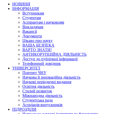
НОВИНИ
ІНФОРМАЦІЯ
Вступникам
Студентам
Аспірантам і науковцям
Викладачам
Вакансії
Документи
Цікаво про науку
ВАША БЕЗПЕКА
ВАРТО ЗНАТИ!
АНТИКОРУПЦІЙНА ДІЯЛЬНІСТЬ
Доступ до публічної інформації
Телефонний довідник
УНІВЕРСИТЕТ
Портрет ЧНУ
Наукова й інноваційна діяльність
Наукові періодичні видання
Освітня діяльність
Сталий розвиток
Міжнародна діяльність
Студентська рада
Асоціація випускників
ПІДРОЗДІЛИ
Навчально-наукові інститути та факультети