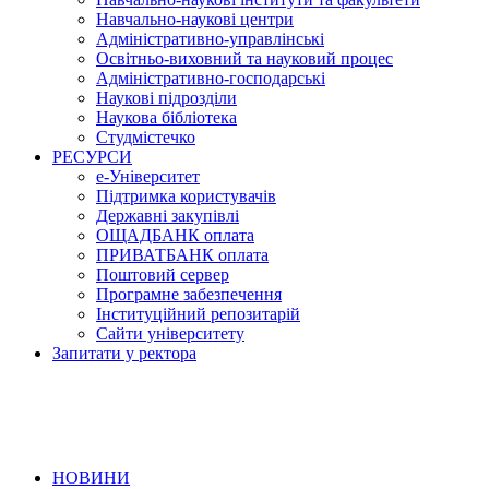
Навчально-наукові центри
Адміністративно-управлінські
Освітньо-виховний та науковий процес
Адміністративно-господарські
Наукові підрозділи
Наукова бібліотека
Студмістечко
РЕСУРСИ
е-Університет
Підтримка користувачів
Державні закупівлі
ОЩАДБАНК оплата
ПРИВАТБАНК оплата
Поштовий сервер
Програмне забезпечення
Інституційний репозитарій
Сайти університету
Запитати у ректора
НОВИНИ