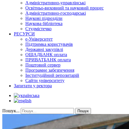
Адміністративно-управлінські
Освітньо-виховний та науковий процес
Адміністративно-господарські
Наукові підрозділи
Наукова бібліотека
Студмістечко
РЕСУРСИ
е-Університет
Підтримка користувачів
Державні закупівлі
ОЩАДБАНК оплата
ПРИВАТБАНК оплата
Поштовий сервер
Програмне забезпечення
Інституційний репозитарій
Сайти університету
Запитати у ректора
Пошук...
Пошук