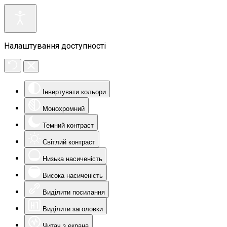
Налаштування доступності
Інвертувати кольори
Монохромний
Темний контраст
Світлий контраст
Низька насиченість
Висока насиченість
Виділити посилання
Виділити заголовки
Читач з екрана