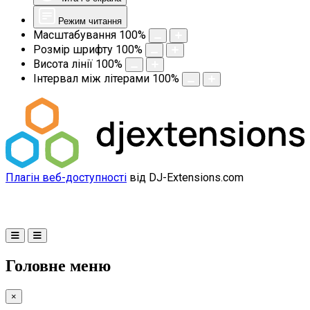
Режим читання
Масштабування
100
%
Розмір шрифту
100
%
Висота лінії
100
%
Інтервал між літерами
100
%
Плагін веб-доступності
від DJ-Extensions.com
Головне меню
×