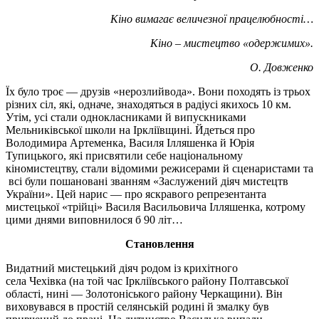
Кіно вимагає величезної працелюбності…
Кіно – мистецтво «одержимих».
О. Довженко
Їх було троє — друзів «нерозлийвода». Вони походять із трьох
різних сіл, які, одначе, знаходяться в радіусі якихось 10 км.
Утім, усі стали однокласниками й випускниками
Мельниківської школи на Іркліївщині. Йдеться про
Володимира Артеменка, Василя Ілляшенка й Юрія
Тупицького, які присвятили себе національному
кіномистецтву, стали відомими режисерами й сценаристами та
всі були пошановані званням «Заслужений діяч мистецтв
України». Цей нарис — про яскравого репрезентанта
мистецької «трійці» Василя Васильовича Ілляшенка, котрому
цими днями виповнилося б 90 літ…
Становлення
Видатний мистецький діяч родом із крихітного
села Чехівка (на той час Іркліївського району Полтавської
області, нині — Золотоніського району Черкащини). Він
виховувався в простій селянській родині й змалку був