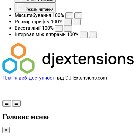
Режим читання
Масштабування
100
%
Розмір шрифту
100
%
Висота лінії
100
%
Інтервал між літерами
100
%
Плагін веб-доступності
від DJ-Extensions.com
Головне меню
×