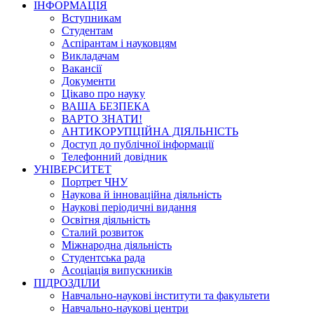
ІНФОРМАЦІЯ
Вступникам
Студентам
Аспірантам і науковцям
Викладачам
Вакансії
Документи
Цікаво про науку
ВАША БЕЗПЕКА
ВАРТО ЗНАТИ!
АНТИКОРУПЦІЙНА ДІЯЛЬНІСТЬ
Доступ до публічної інформації
Телефонний довідник
УНІВЕРСИТЕТ
Портрет ЧНУ
Наукова й інноваційна діяльність
Наукові періодичні видання
Освітня діяльність
Сталий розвиток
Міжнародна діяльність
Студентська рада
Асоціація випускників
ПІДРОЗДІЛИ
Навчально-наукові інститути та факультети
Навчально-наукові центри