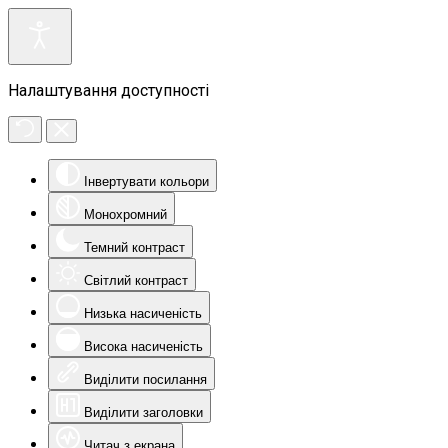
Налаштування доступності
Інвертувати кольори
Монохромний
Темний контраст
Світлий контраст
Низька насиченість
Висока насиченість
Виділити посилання
Виділити заголовки
Читач з екрана