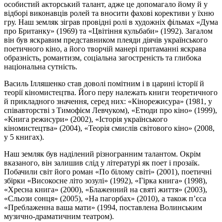
особистий акторський талант, адже це допомагало йому й у
відборі виконавців ролей та вносити фахові корективи у їхню
гру. Наш земляк зіграв провідні ролі в художніх фільмах «Дума
про Британку» (1969) та «Цвітіння кульбаби» (1992). Загалом
він був яскравим представником плеяди діячів українського
поетичного кіно, а його творчій манері притаманні яскрава
образність, романтизм, соціальна загостреність та глибока
національна сутність.
Василь Ілляшенко став доволі помітним і в царині історії й
теорії кіномистецтва. Його перу належать книги теоретичного
й прикладного значення, серед них: «Кінорежисура» (1981, у
співавторстві з Тимофієм Левчуком), «Етюди про кіно» (1999),
«Книга режисури» (2002), «Історія українського
кіномистецтва» (2004), «Теорія смислів світового кіно» (2008,
у 5 книгах).
Наш земляк був наділений різногранним талантом. Окрім
вказаного, він залишив слід у літературі як поет і прозаїк.
Побачили світ його роман «По білому світі» (2001), поетичні
збірки «Високосне літо зозулі» (1992), «Гірка книга» (1998),
«Хресна книга» (2000), «Блаженний на святі життя» (2003),
«Сльози сонця» (2005), «На пагорбах» (2010), а також п’єса
«Преблаженна ваша мати» (1994, поставлена Волинським
музично-драматичним театром).