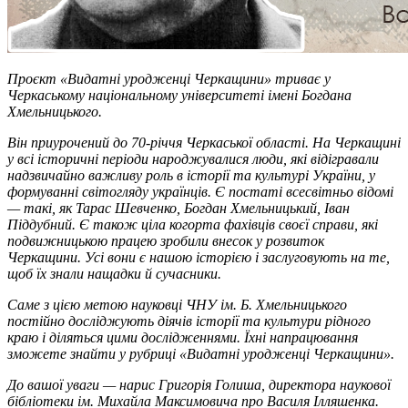
Проєкт «Видатні уродженці Черкащини» триває у
Черкаському національному університеті імені Богдана
Хмельницького.
Він приурочений до 70-річчя Черкаської області. На Черкащині
у всі історичні періоди народжувалися люди, які відігравали
надзвичайно важливу роль в історії та культурі України, у
формуванні світогляду українців. Є постаті всесвітньо відомі
— такі, як Тарас Шевченко, Богдан Хмельницький, Іван
Піддубний. Є також ціла когорта фахівців своєї справи, які
подвижницькою працею зробили внесок у розвиток
Черкащини. Усі вони є нашою історією і заслуговують на те,
щоб їх знали нащадки й сучасники.
Саме з цією метою науковці ЧНУ ім. Б. Хмельницького
постійно досліджують діячів історії та культури рідного
краю і діляться цими дослідженнями. Їхні напрацювання
зможете знайти у рубриці «Видатні уродженці Черкащини».
До вашої уваги — нарис Григорія Голиша, директора наукової
бібліотеки ім. Михайла Максимовича про Василя Ілляшенка.