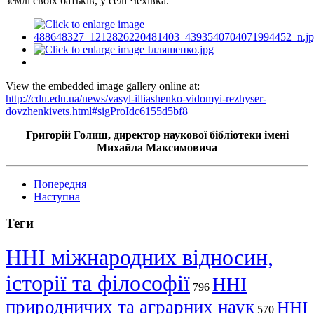
землі своїх батьків, у селі Чехівка.
View the embedded image gallery online at:
http://cdu.edu.ua/news/vasyl-illiashenko-vidomyi-rezhyser-
dovzhenkivets.html#sigProIdc6155d5bf8
Григорій Голиш, директор наукової бібліотеки імені
Михайла Максимовича
Попередня
Наступна
Теги
ННІ міжнародних відносин,
історії та філософії
ННІ
796
природничих та аграрних наук
ННІ
570