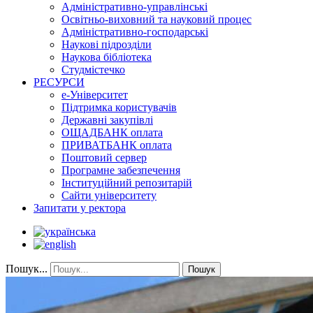
Адміністративно-управлінські
Освітньо-виховний та науковий процес
Адміністративно-господарські
Наукові підрозділи
Наукова бібліотека
Студмістечко
РЕСУРСИ
е-Університет
Підтримка користувачів
Державні закупівлі
ОЩАДБАНК оплата
ПРИВАТБАНК оплата
Поштовий сервер
Програмне забезпечення
Інституційний репозитарій
Сайти університету
Запитати у ректора
Пошук...
Пошук