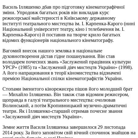
Василь Ілляшенко дбав про підготовку кінематографічної
зміни. Упродовж багатьох років він викладав курс
режисерської майстерності в Київському державному
інституті театрального мистецтва ім. І. Карпенка-Карого (нині
Національний університет театру, кіно і телебачення ім. І.
Карпенка-Карого) й поставив на творче крило багатьох
відомих функціонерів національного кінематографу.
Вагомий внесок нашого земляка в національне
духовнотворення дістав гідне пошанування. Він став
володарем почесних звань «Заслужений працівник культури
УРСР» (1985) та «Заслужений діяч мистецтв України» (1998).
А його напрацювання в теорії кіномистецтва відзначені
премією Національної спілки кінематографістів України.
Стопами іменитого кінорежисера пішов його молодший брат
— Михайло Ілляшенко. Він також став відомим режисером,
щоправда в галузі театрального мистецтва: очолював
Волинський, а потім Кропивницький музично-драматичні
театри. Як і Ілляшенко-старший отримав почесне звання
«Заслужений діяч мистецтв України».
Земне життя Василя Ілляшенка завершилося 29 листопада
2014 року. За його заповітом свій вічний спочинок знайшов на