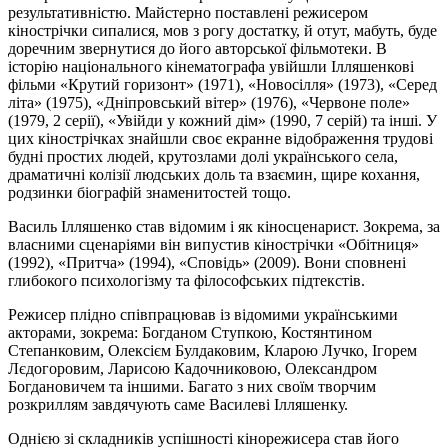
результативністю. Майстерно поставлені режисером
кінострічки сипалися, мов з рогу достатку, й отут, мабуть, буде
доречним звернутися до його авторської фільмотеки. В
історію національного кінематографа увійшли Ілляшенкові
фільми «Крутий горизонт» (1971), «Новосілля» (1973), «Серед
літа» (1975), «Дніпровський вітер» (1976), «Червоне поле»
(1979, 2 серії), «Увійди у кожний дім» (1990, 7 серій) та інші. У
цих кінострічках знайшли своє екранне відображення трудові
будні простих людей, крутозлами долі українського села,
драматичні колізії людських доль та взаємин, щире кохання,
родзинки біографій знаменитостей тощо.
Василь Ілляшенко став відомим і як кіносценарист. Зокрема, за
власними сценаріями він випустив кінострічки «Обітниця»
(1992), «Притча» (1994), «Сповідь» (2009). Вони сповнені
глибокого психологізму та філософських підтекстів.
Режисер плідно співпрацював із відомими українськими
акторами, зокрема: Богданом Ступкою, Костянтином
Степанковим, Олексієм Булдаковим, Кларою Лучко, Ігорем
Лєдогоровим, Ларисою Кадочниковою, Олександром
Богдановичем та іншими. Багато з них своїм творчим
розкриллям завдячують саме Василеві Ілляшенку.
Однією зі складників успішності кінорежисера став його