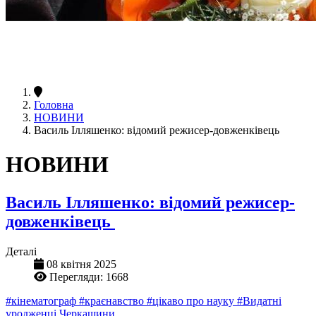
Головна
НОВИНИ
Василь Ілляшенко: відомий режисер-довженківець
НОВИНИ
Василь Ілляшенко: відомий режисер-
довженківець
Деталі
08 квітня 2025
Перегляди: 1668
#кінематограф
#краєнавство
#цікаво про науку
#Видатні
уродженці Черкащини