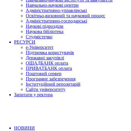
Навчально-наукові центри
Адміністративно-управлінські
Освітньо-виховний та науковий процес
Адміністративно-господарські
Наукові підрозділи
Наукова бібліотека
Студмістечко
РЕСУРСИ
е-Університет
Підтримка користувачів
Державні закупівлі
ОЩАДБАНК оплата
ПРИВАТБАНК оплата
Поштовий сервер
Програмне забезпечення
Інституційний репозитарій
Сайти університету
Запитати у ректора
НОВИНИ