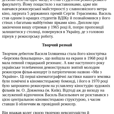
факультету. Йому пощастило з наставниками, адже він
навчався режисерської майстерності у славнозвісного метра
кіно, лауреата 5 державних премій Сергія Герасимова. Василь
став одним із кращих студентів ВДІКу й познайомився у його
стінах з багатьма майбутніми зірками кіно. Диплом про
закінчення вишу отримав у 1965 році й, попри пропозиції
залишитися у столиці, повернувся в Україну, де з головою
пірнув у режисерську роботу.
Творчий розмай
Творчим дебютом Василя Ілляшенка стала його кінострічка
«Березова бувальщина», що вийшла на екрани в 1968 році й
мала певний глядацький резонанс. А вже наступного року
українське телебачення демонструвало знятий молодим
режисером фільм-концерт із патріотичною назвою «Ми з
України». Ці перші кінематографічні ластівки нашого земляка
були помічені в кіномистецькому бомонді, і його в 1970 році
було запрошено режисером на уславлену кіностудію художніх
фільмів ім. О. Довженка (м. Київ). Відтоді аж до виходу на
заслужений відпочинок Василь Васильович не розставався з
цією центральною кіномистецькою структурою, з часом
ставши її обличчям як провідний режисер.
Він вражав колег своєю творчою невсипущістю й