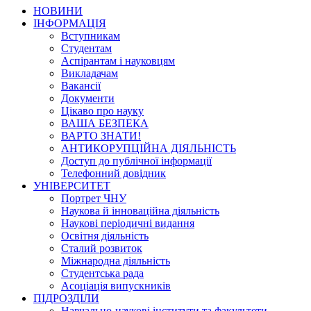
НОВИНИ
ІНФОРМАЦІЯ
Вступникам
Студентам
Аспірантам і науковцям
Викладачам
Вакансії
Документи
Цікаво про науку
ВАША БЕЗПЕКА
ВАРТО ЗНАТИ!
АНТИКОРУПЦІЙНА ДІЯЛЬНІСТЬ
Доступ до публічної інформації
Телефонний довідник
УНІВЕРСИТЕТ
Портрет ЧНУ
Наукова й інноваційна діяльність
Наукові періодичні видання
Освітня діяльність
Сталий розвиток
Міжнародна діяльність
Студентська рада
Асоціація випускників
ПІДРОЗДІЛИ
Навчально-наукові інститути та факультети