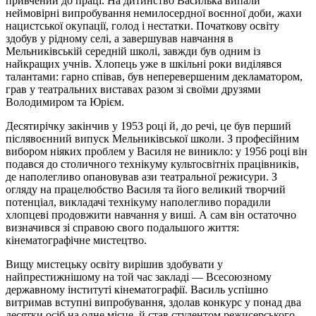
привчений до праці. На дитинство Василька випали
неймовірні випробування немилосердної воєнної доби, жахи
нацистської окупації, голод і нестатки. Початкову освіту
здобув у рідному селі, а завершував навчання в
Мельниківській середній школі, завжди був одним із
найкращих учнів. Хлопець уже в шкільні роки виділявся
талантами: гарно співав, був неперевершеним декламатором,
грав у театральних виставах разом зі своїми друзями
Володимиром та Юрієм.
Десятирічку закінчив у 1953 році й, до речі, це був перший
післявоєнний випуск Мельниківської школи. З професійним
вибором ніяких проблем у Василя не виникло: у 1956 році він
подався до столичного технікуму культосвітніх працівників,
де наполегливо опановував ази театральної режисури. З
огляду на працелюбство Василя та його великий творчий
потенціал, викладачі технікуму наполегливо порадили
хлопцеві продовжити навчання у виші. А сам він остаточно
визначився зі справою свого подальшого життя:
кінематографічне мистецтво.
Вищу мистецьку освіту вирішив здобувати у
найпрестижнішому на той час закладі — Всесоюзному
державному інституті кінематографії. Василь успішно
витримав вступні випробування, здолав конкурс у понад два
десятки осіб на одне місце, й став студентом режисерського