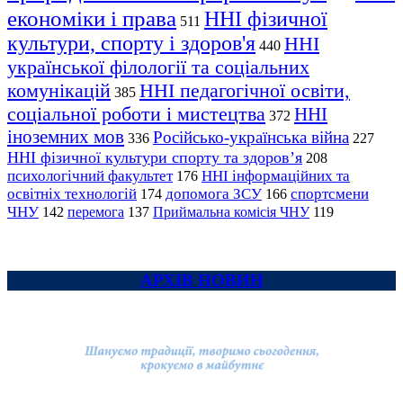
економіки і права
ННІ фізичної
511
культури, спорту і здоров'я
ННІ
440
української філології та соціальних
комунікацій
ННІ педагогічної освіти,
385
соціальної роботи і мистецтва
ННІ
372
іноземних мов
Російсько-українська війна
336
227
ННІ фізичної культури спорту та здоров’я
208
психологічний факультет
ННІ інформаційних та
176
освітніх технологій
допомога ЗСУ
спортсмени
174
166
ЧНУ
перемога
142
137
Приймальна комісія ЧНУ
119
АРХІВ НОВИН