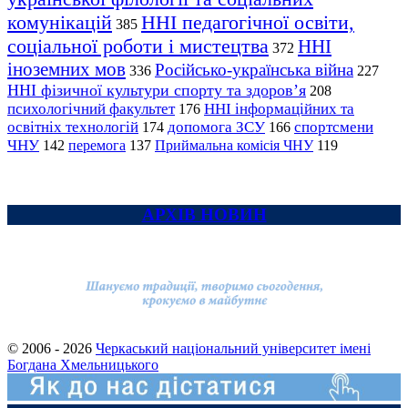
комунікацій
ННІ педагогічної освіти,
385
соціальної роботи і мистецтва
ННІ
372
іноземних мов
Російсько-українська війна
336
227
ННІ фізичної культури спорту та здоров’я
208
психологічний факультет
ННІ інформаційних та
176
освітніх технологій
допомога ЗСУ
спортсмени
174
166
ЧНУ
перемога
142
137
Приймальна комісія ЧНУ
119
АРХІВ НОВИН
© 2006 - 2026
Черкаський національний університет імені
Богдана Хмельницького