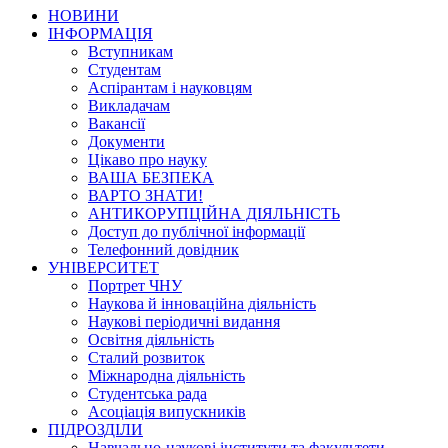
НОВИНИ
ІНФОРМАЦІЯ
Вступникам
Студентам
Аспірантам і науковцям
Викладачам
Вакансії
Документи
Цікаво про науку
ВАША БЕЗПЕКА
ВАРТО ЗНАТИ!
АНТИКОРУПЦІЙНА ДІЯЛЬНІСТЬ
Доступ до публічної інформації
Телефонний довідник
УНІВЕРСИТЕТ
Портрет ЧНУ
Наукова й інноваційна діяльність
Наукові періодичні видання
Освітня діяльність
Сталий розвиток
Міжнародна діяльність
Студентська рада
Асоціація випускників
ПІДРОЗДІЛИ
Навчально-наукові інститути та факультети