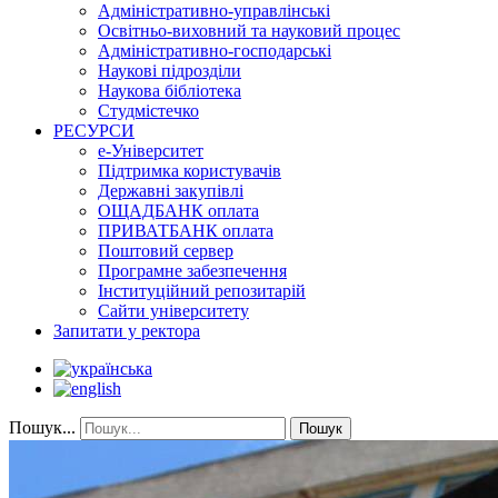
Адміністративно-управлінські
Освітньо-виховний та науковий процес
Адміністративно-господарські
Наукові підрозділи
Наукова бібліотека
Студмістечко
РЕСУРСИ
е-Університет
Підтримка користувачів
Державні закупівлі
ОЩАДБАНК оплата
ПРИВАТБАНК оплата
Поштовий сервер
Програмне забезпечення
Інституційний репозитарій
Сайти університету
Запитати у ректора
Пошук...
Пошук