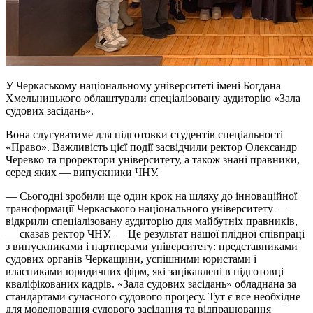
У Черкаському національному університеті імені Богдана
Хмельницького облаштували спеціалізовану аудиторію «Зала
судових засідань».
Вона слугуватиме для підготовки студентів спеціальності
«Право». Важливість цієї події засвідчили ректор Олександр
Черевко та проректори університету, а також знані правники,
серед яких — випускники ЧНУ.
— Сьогодні зробили ще один крок на шляху до інноваційної
трансформації Черкаського національного університету —
відкрили спеціалізовану аудиторію для майбутніх правників,
— сказав ректор ЧНУ. — Це результат нашої плідної співпраці
з випускниками і партнерами університету: представниками
судових органів Черкащини, успішними юристами і
власниками юридичних фірм, які зацікавлені в підготовці
кваліфікованих кадрів. «Зала судових засідань» обладнана за
стандартами сучасного судового процесу. Тут є все необхідне
для моделювання судового засідання та відпрацювання