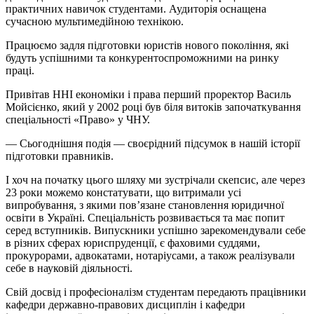
практичних навичок студентами. Аудиторія оснащена
сучасною мультимедійною технікою.
Працюємо задля підготовки юристів нового покоління, які
будуть успішними та конкурентоспроможними на ринку
праці.
Привітав ННІ економіки і права перший проректор Василь
Мойсієнко, який у 2002 році був біля витоків започаткування
спеціальності «Право» у ЧНУ.
— Сьогоднішня подія — своєрідний підсумок в нашій історії
підготовки правників.
І хоч на початку цього шляху ми зустрічали скепсис, але через
23 роки можемо констатувати, що витримали усі
випробування, з якими повʼязане становлення юридичної
освіти в Україні. Спеціальність розвивається та має попит
серед вступників. Випускники успішно зарекомендували себе
в різних сферах юриспруденції, є фаховими суддями,
прокурорами, адвокатами, нотаріусами, а також реалізували
себе в науковій діяльності.
Свій досвід і професіоналізм студентам передають працівники
кафедри державно-правових дисциплін і кафедри