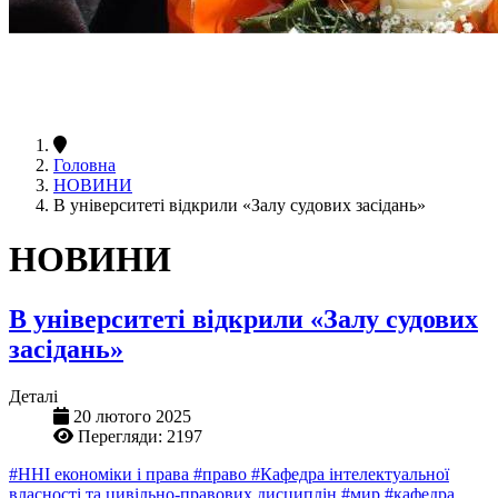
Головна
НОВИНИ
В університеті відкрили «Залу судових засідань»
НОВИНИ
В університеті відкрили «Залу судових
засідань»
Деталі
20 лютого 2025
Перегляди: 2197
#ННІ економіки і права
#право
#Кафедра інтелектуальної
власності та цивільно-правових дисциплін
#мир
#кафедра