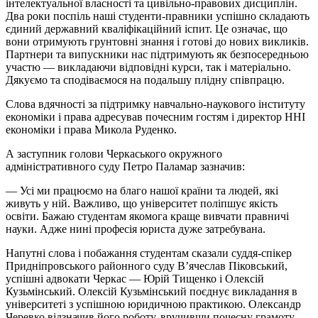
інтелектуальної власності та цивільно-правових дисциплін.
Два роки поспіль наші студенти-правники успішно складають
єдиний державний кваліфікаційний іспит. Це означає, що
вони отримують грунтовні знання і готові до нових викликів.
Партнери та випускники нас підтримують як безпосередньою
участю — викладаючи відповідні курси, так і матеріально.
Дякуємо та сподіваємося на подальшу плідну співпрацю.
Слова вдячності за підтримку навчально-наукового інституту
економіки і права адресував почесним гостям і директор ННІ
економіки і права Микола Руденко.
А заступник голови Черкаського окружного
адміністративного суду Петро Паламар зазначив:
— Усі ми працюємо на благо нашої країни та людей, які
живуть у ній. Важливо, що університет поліпшує якість
освіти. Бажаю студентам якомога краще вивчати правничі
науки. Адже нині професія юриста дуже затребувана.
Напутні слова і побажання студентам сказали суддя-спікер
Придніпровського районного суду В’ячеслав Піковський,
успішні адвокати Черкас — Юрій Тищенко і Олексій
Кузьмінський. Олексій Кузьмінський поєднує викладання в
університеті з успішною юридичною практикою. Олександр
Черевко відзначив його роботу, вручивши почесну грамоту.