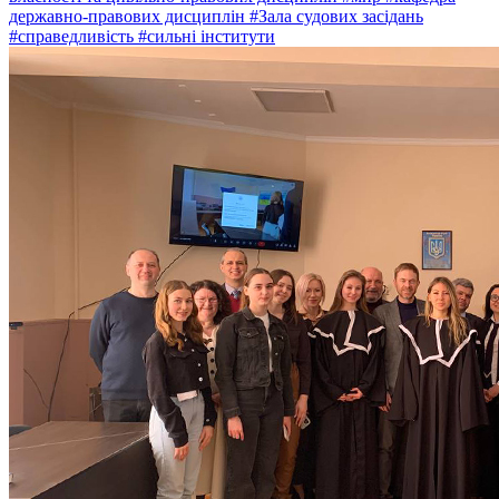
державно-правових дисциплін
#Зала судових засідань
#справедливість
#сильні інститути