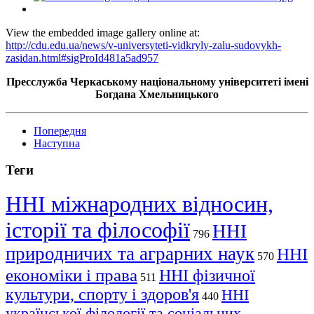
View the embedded image gallery online at:
http://cdu.edu.ua/news/v-universyteti-vidkryly-zalu-sudovykh-
zasidan.html#sigProId481a5ad957
Пресслужба Черкаському національному університеті імені
Богдана Хмельницького
Попередня
Наступна
Теги
ННІ міжнародних відносин,
історії та філософії
ННІ
796
природничих та аграрних наук
ННІ
570
економіки і права
ННІ фізичної
511
культури, спорту і здоров'я
ННІ
440
української філології та соціальних