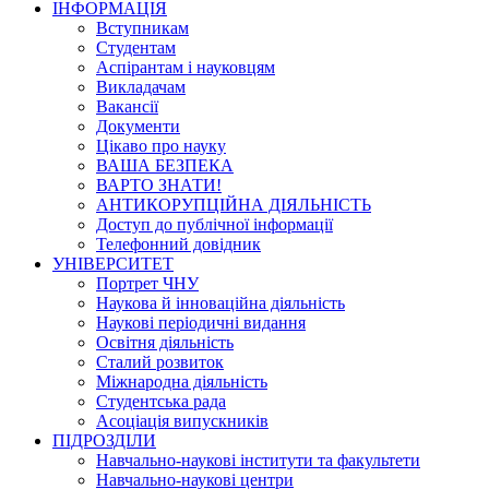
ІНФОРМАЦІЯ
Вступникам
Студентам
Аспірантам і науковцям
Викладачам
Вакансії
Документи
Цікаво про науку
ВАША БЕЗПЕКА
ВАРТО ЗНАТИ!
АНТИКОРУПЦІЙНА ДІЯЛЬНІСТЬ
Доступ до публічної інформації
Телефонний довідник
УНІВЕРСИТЕТ
Портрет ЧНУ
Наукова й інноваційна діяльність
Наукові періодичні видання
Освітня діяльність
Сталий розвиток
Міжнародна діяльність
Студентська рада
Асоціація випускників
ПІДРОЗДІЛИ
Навчально-наукові інститути та факультети
Навчально-наукові центри