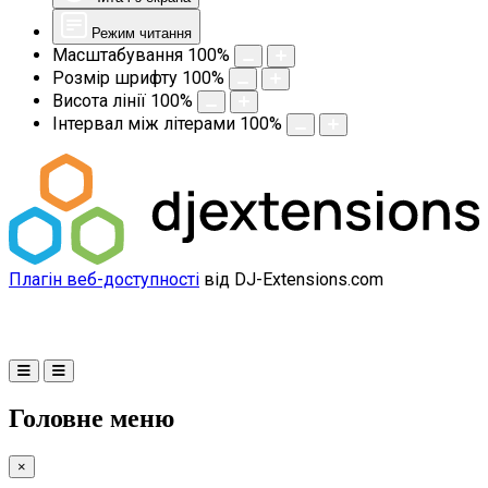
Режим читання
Масштабування
100
%
Розмір шрифту
100
%
Висота лінії
100
%
Інтервал між літерами
100
%
Плагін веб-доступності
від DJ-Extensions.com
Головне меню
×