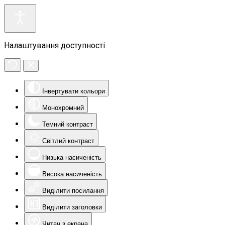
Налаштування доступності
Інвертувати кольори
Монохромний
Темний контраст
Світлий контраст
Низька насиченість
Висока насиченість
Виділити посилання
Виділити заголовки
Читач з екрана