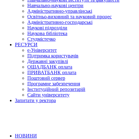
Навчально-наукові центри
Адміністративно-управлінські
Освітньо-виховний та науковий процес
Адміністративно-господарські
Наукові підрозділи
Наукова бібліотека
Студмістечко
РЕСУРСИ
е-Університет
Підтримка користувачів
Державні закупівлі
ОЩАДБАНК оплата
ПРИВАТБАНК оплата
Поштовий сервер
Програмне забезпечення
Інституційний репозитарій
Сайти університету
Запитати у ректора
НОВИНИ