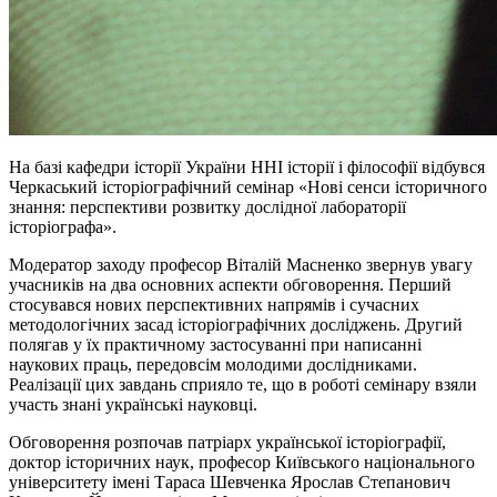
На базі кафедри історії України ННІ історії і філософії відбувся
Черкаський історіографічний семінар «Нові сенси історичного
знання: перспективи розвитку дослідної лабораторії
історіографа».
Модератор заходу професор Віталій Масненко звернув увагу
учасників на два основних аспекти обговорення. Перший
стосувався нових перспективних напрямів і сучасних
методологічних засад історіографічних досліджень. Другий
полягав у їх практичному застосуванні при написанні
наукових праць, передовсім молодими дослідниками.
Реалізації цих завдань сприяло те, що в роботі семінару взяли
участь знані українські науковці.
Обговорення розпочав патріарх української історіографії,
доктор історичних наук, професор Київського національного
університету імені Тараса Шевченка Ярослав Степанович