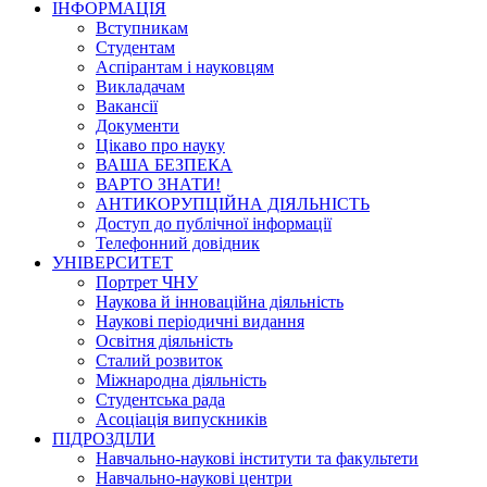
ІНФОРМАЦІЯ
Вступникам
Студентам
Аспірантам і науковцям
Викладачам
Вакансії
Документи
Цікаво про науку
ВАША БЕЗПЕКА
ВАРТО ЗНАТИ!
АНТИКОРУПЦІЙНА ДІЯЛЬНІСТЬ
Доступ до публічної інформації
Телефонний довідник
УНІВЕРСИТЕТ
Портрет ЧНУ
Наукова й інноваційна діяльність
Наукові періодичні видання
Освітня діяльність
Сталий розвиток
Міжнародна діяльність
Студентська рада
Асоціація випускників
ПІДРОЗДІЛИ
Навчально-наукові інститути та факультети
Навчально-наукові центри