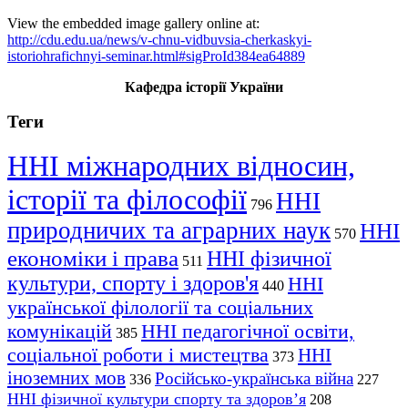
View the embedded image gallery online at:
http://cdu.edu.ua/news/v-chnu-vidbuvsia-cherkaskyi-
istoriohrafichnyi-seminar.html#sigProId384ea64889
Кафедра історії України
Теги
ННІ міжнародних відносин,
історії та філософії
ННІ
796
природничих та аграрних наук
ННІ
570
економіки і права
ННІ фізичної
511
культури, спорту і здоров'я
ННІ
440
української філології та соціальних
комунікацій
ННІ педагогічної освіти,
385
соціальної роботи і мистецтва
ННІ
373
іноземних мов
Російсько-українська війна
336
227
ННІ фізичної культури спорту та здоров’я
208