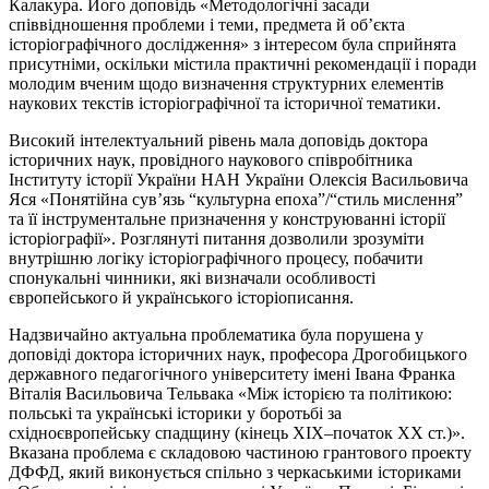
Калакура. Його доповідь «Методологічні засади
співвідношення проблеми і теми, предмета й об’єкта
історіографічного дослідження» з інтересом була сприйнята
присутніми, оскільки містила практичні рекомендації і поради
молодим вченим щодо визначення структурних елементів
наукових текстів історіографічної та історичної тематики.
Високий інтелектуальний рівень мала доповідь доктора
історичних наук, провідного наукового співробітника
Інституту історії України НАН України Олексія Васильовича
Яся «Понятійна сув’язь “культурна епоха”/“стиль мислення”
та її інструментальне призначення у конструюванні історії
історіографії». Розглянуті питання дозволили зрозуміти
внутрішню логіку історіографічного процесу, побачити
спонукальні чинники, які визначали особливості
європейського й українського історіописання.
Надзвичайно актуальна проблематика була порушена у
доповіді доктора історичних наук, професора Дрогобицького
державного педагогічного університету імені Івана Франка
Віталія Васильовича Тельвака «Між історією та політикою:
польські та українські історики у боротьбі за
східноєвропейську спадщину (кінець ХІХ–початок ХХ ст.)».
Вказана проблема є складовою частиною грантового проекту
ДФФД, який виконується спільно з черкаськими істориками