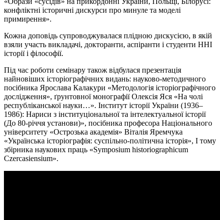
«Образи «сусідів» на прикордонні України, Польщі, Білорусі:
конфліктні історичні дискурси про минуле та моделі
примирення».
Кожна доповідь супроводжувалася плідною дискусією, в якій
взяли участь викладачі, докторанти, аспіранти і студенти ННІ
історії і філософії.
Під час роботи семінару також відбулася презентація
найновіших історіографічних видань: науково-методичного
посібника Ярослава Калакури «Методологія історіографічного
дослідження», ґрунтовної монографії Олексія Яся «На чолі
республіканської науки…». Інститут історії України (1936–
1986): Нариси з інституціональної та інтелектуальної історії
(До 80-річчя установи)», посібника професора Національного
університету «Острозька академія» Віталія Яремчука
«Українська історіографія: суспільно-політична історія», І тому
збірника наукових праць «Symposium historiographicum
Czercasiensium».