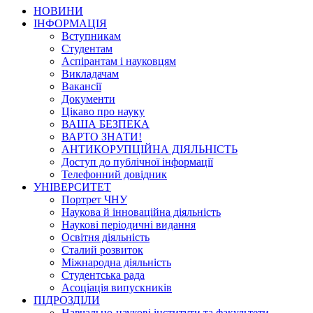
НОВИНИ
ІНФОРМАЦІЯ
Вступникам
Студентам
Аспірантам і науковцям
Викладачам
Вакансії
Документи
Цікаво про науку
ВАША БЕЗПЕКА
ВАРТО ЗНАТИ!
АНТИКОРУПЦІЙНА ДІЯЛЬНІСТЬ
Доступ до публічної інформації
Телефонний довідник
УНІВЕРСИТЕТ
Портрет ЧНУ
Наукова й інноваційна діяльність
Наукові періодичні видання
Освітня діяльність
Сталий розвиток
Міжнародна діяльність
Студентська рада
Асоціація випускників
ПІДРОЗДІЛИ
Навчально-наукові інститути та факультети