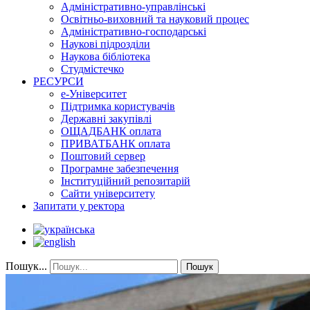
Адміністративно-управлінські
Освітньо-виховний та науковий процес
Адміністративно-господарські
Наукові підрозділи
Наукова бібліотека
Студмістечко
РЕСУРСИ
е-Університет
Підтримка користувачів
Державні закупівлі
ОЩАДБАНК оплата
ПРИВАТБАНК оплата
Поштовий сервер
Програмне забезпечення
Інституційний репозитарій
Сайти університету
Запитати у ректора
Пошук...
Пошук