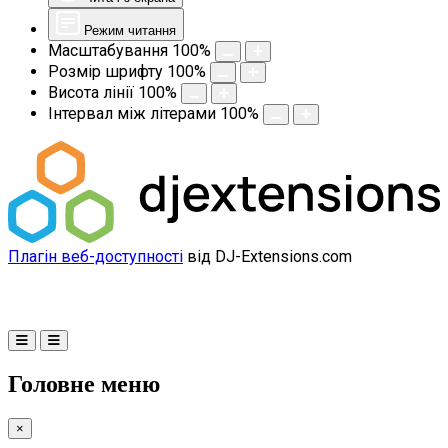
Режим читання
Масштабування
100
%
Розмір шрифту
100
%
Висота лінії
100
%
Інтервал між літерами
100
%
Плагін веб-доступності
від DJ-Extensions.com
Головне меню
×