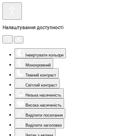
Налаштування доступності
Інвертувати кольори
Монохромний
Темний контраст
Світлий контраст
Низька насиченість
Висока насиченість
Виділити посилання
Виділити заголовки
Читач з екрана