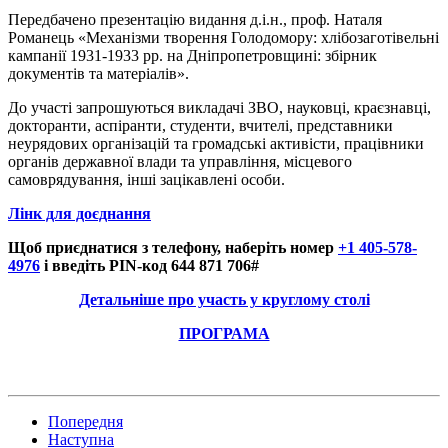
Передбачено презентацію видання д.і.н., проф. Наталя
Романець «Механізми творення Голодомору: хлібозаготівельні
кампанії 1931-1933 рр. на Дніпропетровщині: збірник
документів та матеріалів».
До участі запрошуються викладачі ЗВО, науковці, краєзнавці,
докторанти, аспіранти, студенти, вчителі, представники
неурядових організацій та громадські активісти, працівники
органів державної влади та управління, місцевого
самоврядування, інші зацікавлені особи.
Лінк для доєднання
Щоб приєднатися з телефону, наберіть номер
+1 405-578-
4976
і введіть PIN-код
644 871
706#
Детальніше про участь у круглому столі
ПРОГРАМА
Попередня
Наступна