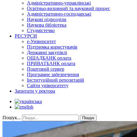
Адміністративно-управлінські
Освітньо-виховний та науковий процес
Адміністративно-господарські
Наукові підрозділи
Наукова бібліотека
Студмістечко
РЕСУРСИ
е-Університет
Підтримка користувачів
Державні закупівлі
ОЩАДБАНК оплата
ПРИВАТБАНК оплата
Поштовий сервер
Програмне забезпечення
Інституційний репозитарій
Сайти університету
Запитати у ректора
Пошук...
Пошук