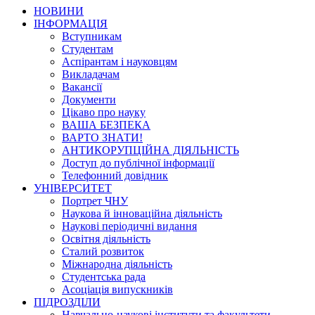
НОВИНИ
ІНФОРМАЦІЯ
Вступникам
Студентам
Аспірантам і науковцям
Викладачам
Вакансії
Документи
Цікаво про науку
ВАША БЕЗПЕКА
ВАРТО ЗНАТИ!
АНТИКОРУПЦІЙНА ДІЯЛЬНІСТЬ
Доступ до публічної інформації
Телефонний довідник
УНІВЕРСИТЕТ
Портрет ЧНУ
Наукова й інноваційна діяльність
Наукові періодичні видання
Освітня діяльність
Сталий розвиток
Міжнародна діяльність
Студентська рада
Асоціація випускників
ПІДРОЗДІЛИ
Навчально-наукові інститути та факультети