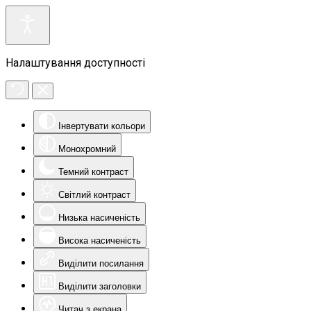
Налаштування доступності
Інвертувати кольори
Монохромний
Темний контраст
Світлий контраст
Низька насиченість
Висока насиченість
Виділити посилання
Виділити заголовки
Читач з екрана