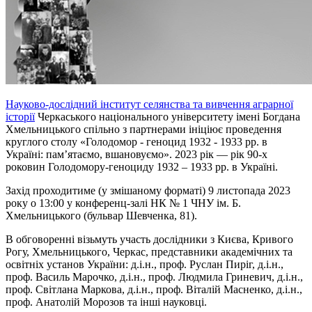
Науково-дослідний інститут селянства та вивчення аграрної
історії
Черкаського національного університету імені Богдана
Хмельницького спільно з партнерами ініціює проведення
круглого столу «Голодомор - геноцид 1932 - 1933 рр. в
Україні: пам’ятаємо, вшановуємо».
2023 рік — рік 90-х
роковин Голодомору-геноциду 1932 – 1933 рр. в Україні.
Захід проходитиме (у змішаному форматі) 9 листопада 2023
року о 13:00 у конференц-залі НК № 1 ЧНУ ім. Б.
Хмельницького (бульвар Шевченка, 81).
В обговоренні візьмуть участь дослідники з Києва, Кривого
Рогу, Хмельницького, Черкас, представники академічних та
освітніх установ України: д.і.н., проф. Руслан Пиріг, д.і.н.,
проф. Василь Марочко, д.і.н., проф. Людмила Гриневич, д.і.н.,
проф. Світлана Маркова, д.і.н., проф. Віталій Масненко, д.і.н.,
проф. Анатолій Морозов та інші науковці.