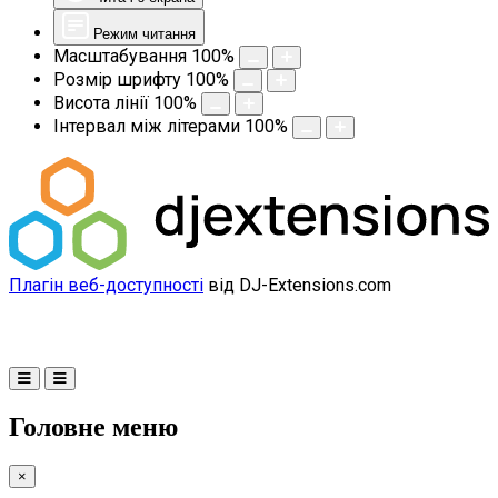
Режим читання
Масштабування
100
%
Розмір шрифту
100
%
Висота лінії
100
%
Інтервал між літерами
100
%
Плагін веб-доступності
від DJ-Extensions.com
Головне меню
×