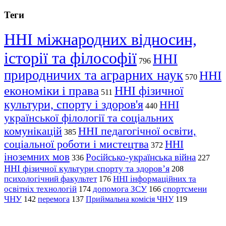
Теги
ННІ міжнародних відносин,
історії та філософії
ННІ
796
природничих та аграрних наук
ННІ
570
економіки і права
ННІ фізичної
511
культури, спорту і здоров'я
ННІ
440
української філології та соціальних
комунікацій
ННІ педагогічної освіти,
385
соціальної роботи і мистецтва
ННІ
372
іноземних мов
Російсько-українська війна
336
227
ННІ фізичної культури спорту та здоров’я
208
психологічний факультет
ННІ інформаційних та
176
освітніх технологій
допомога ЗСУ
спортсмени
174
166
ЧНУ
перемога
142
137
Приймальна комісія ЧНУ
119