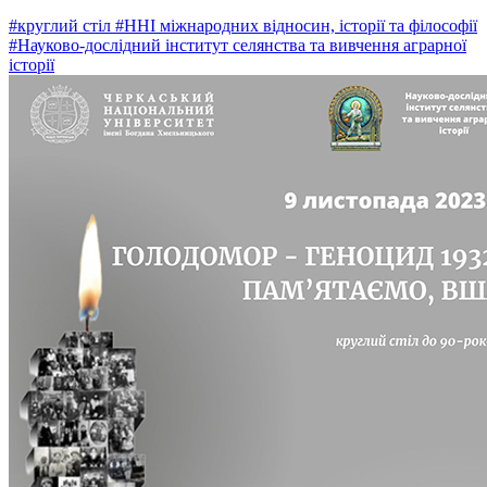
#круглий стіл
#ННІ міжнародних відносин, історії та філософії
#Науково-дослідний інститут селянства та вивчення аграрної
історії