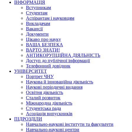
ІНФОРМАЦІЯ
Вступникам
Студентам
Аспірантам і науковцям
Викладачам
Вакансії
Документи
Цікаво про науку
ВАША БЕЗПЕКА
ВАРТО ЗНАТИ!
АНТИКОРУПЦІЙНА ДІЯЛЬНІСТЬ
Доступ до публічної інформації
Телефонний довідник
УНІВЕРСИТЕТ
Портрет ЧНУ
Наукова й інноваційна діяльність
Наукові періодичні видання
Освітня діяльність
Сталий розвиток
Міжнародна діяльність
Студентська рада
Асоціація випускників
ПІДРОЗДІЛИ
Навчально-наукові інститути та факультети
Навчально-наукові центри