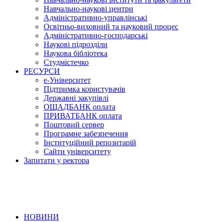
Навчально-наукові центри
Адміністративно-управлінські
Освітньо-виховний та науковий процес
Адміністративно-господарські
Наукові підрозділи
Наукова бібліотека
Студмістечко
РЕСУРСИ
е-Університет
Підтримка користувачів
Державні закупівлі
ОЩАДБАНК оплата
ПРИВАТБАНК оплата
Поштовий сервер
Програмне забезпечення
Інституційний репозитарій
Сайти університету
Запитати у ректора
НОВИНИ