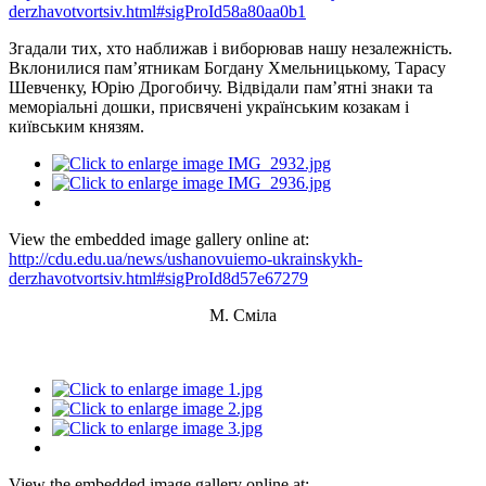
derzhavotvortsiv.html#sigProId58a80aa0b1
Згадали тих, хто наближав і виборював нашу незалежність.
Вклонилися пам’ятникам Богдану Хмельницькому, Тарасу
Шевченку, Юрію Дрогобичу. Відвідали пам’ятні знаки та
меморіальні дошки, присвячені українським козакам і
київським князям.
View the embedded image gallery online at:
http://cdu.edu.ua/news/ushanovuiemo-ukrainskykh-
derzhavotvortsiv.html#sigProId8d57e67279
М. Сміла
View the embedded image gallery online at: