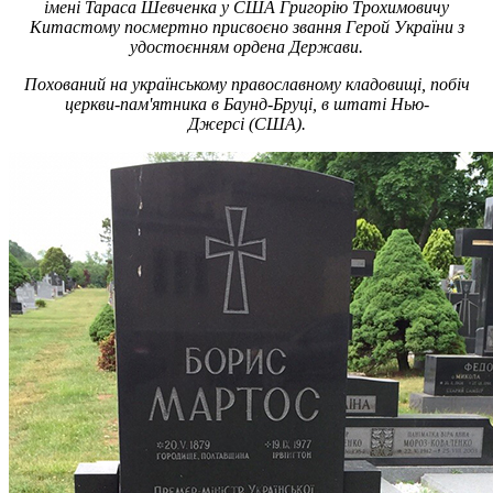
імені Тараса Шевченка у США Григорію Трохимовичу
Китастому посмертно присвоєно звання Герой України з
удостоєнням ордена Держави.
Похований на українському православному кладовищі, побіч
церкви-пам'ятника в Баунд-Бруці, в штаті Нью-
Джерсі (США).