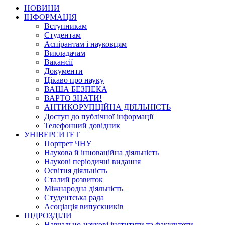
НОВИНИ
ІНФОРМАЦІЯ
Вступникам
Студентам
Аспірантам і науковцям
Викладачам
Вакансії
Документи
Цікаво про науку
ВАША БЕЗПЕКА
ВАРТО ЗНАТИ!
АНТИКОРУПЦІЙНА ДІЯЛЬНІСТЬ
Доступ до публічної інформації
Телефонний довідник
УНІВЕРСИТЕТ
Портрет ЧНУ
Наукова й інноваційна діяльність
Наукові періодичні видання
Освітня діяльність
Сталий розвиток
Міжнародна діяльність
Студентська рада
Асоціація випускників
ПІДРОЗДІЛИ
Навчально-наукові інститути та факультети