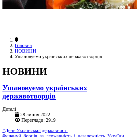
Головна
НОВИНИ
Ушановуємо українських державотворців
НОВИНИ
Ушановуємо українських
державотворців
Деталі
28 липня 2022
Перегляди: 2919
#День Української державності
#ушануй_борців_за_державність_і_незалежність_України