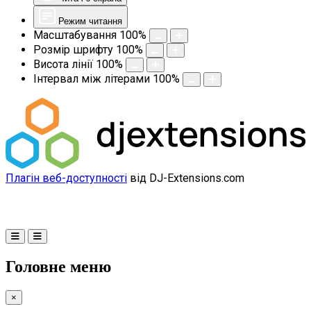
Режим читання
Масштабування
100
%
Розмір шрифту
100
%
Висота лінії
100
%
Інтервал між літерами
100
%
Плагін веб-доступності
від DJ-Extensions.com
Головне меню
×