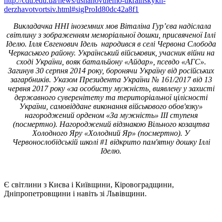
http://cdu.edu.ua/news/ushanovuiemo-ukrainskykh-
derzhavotvortsiv.html#sigProId80dc42a8f1
Викладачка ННІ іноземних мов Віталіна Гур’єва надіслала
світлину з зображенням меморіальної дошки, присвяченої Іллі
Іделю. Ілля Євгенович Ідель народився в селі Червона Слобода
Черкаського району. Український військовик, учасник війни на
сході України, вояк батальйону «Айдар», псевдо «АГС».
Загинув 30 серпня 2014 року, боронячи Україну від російських
загарбників. Указом Президента України № 161/2017 від 13
червня 2017 року «за особисту мужність, виявлену у захисті
державного суверенітету та територіальної цілісності
України, самовіддане виконання військового обов'язку»
нагороджений орденом «За мужність» III ступеня
(посмертно). Нагороджений відзнакою Вільного козацтва
Холодного Яру «Холодний Яр» (посмертно). У
Червонослобідській школі #1 відкрито пам'ятну дошку Іллі
Іделю.
Є світлини з Києва і Київщини, Кіровоградщини,
Дніпропетровщини і навіть зі Львівщини.