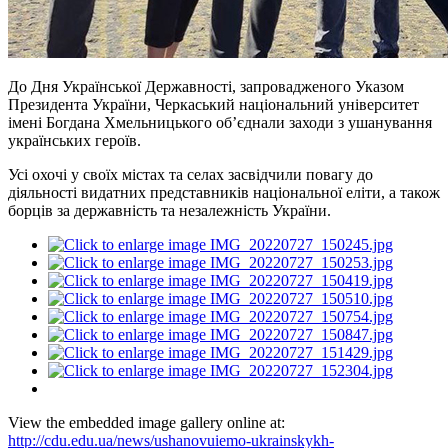
До Дня Української Державності, запровадженого Указом
Президента України, Черкаський національний університет
імені Богдана Хмельницького об’єднали заходи з ушанування
українських героїв.
Усі охочі у своїх містах та селах засвідчили повагу до
діяльності видатних представників національної еліти, а також
борців за державність та незалежність України.
View the embedded image gallery online at:
http://cdu.edu.ua/news/ushanovuiemo-ukrainskykh-