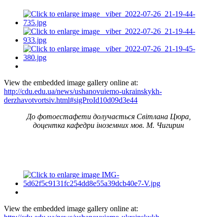
View the embedded image gallery online at:
http://cdu.edu.ua/news/ushanovuiemo-ukrainskykh-
derzhavotvortsiv.html#sigProId10d09d3e44
До фотоестафети долучається Світлана
Цюра,
доцентка
кафедри іноземних мов. М. Чигирин
View the embedded image gallery online at: