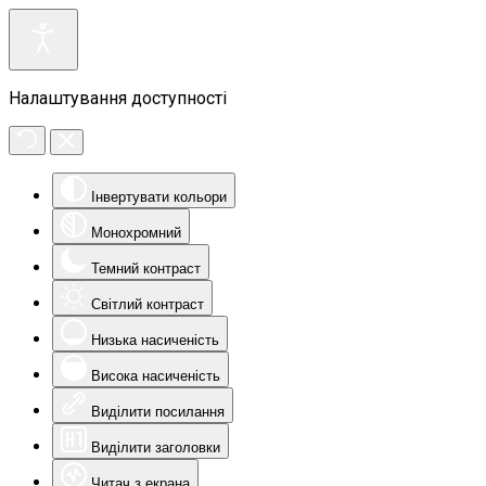
Налаштування доступності
Інвертувати кольори
Монохромний
Темний контраст
Світлий контраст
Низька насиченість
Висока насиченість
Виділити посилання
Виділити заголовки
Читач з екрана