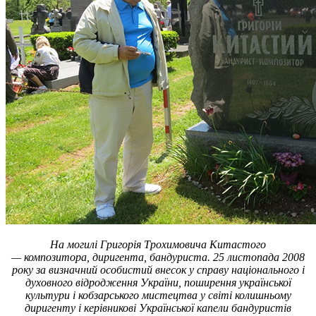
На могилі Григорія Трохимовича Китастого
— композитора, диригента, бандуриста. 25 листопада 2008
року за визначний особистий внесок у справу національного і
духовного відродження України, поширення української
культури і кобзарського мистецтва у світі колишньому
диригенту і керівникові Української капели бандуристів