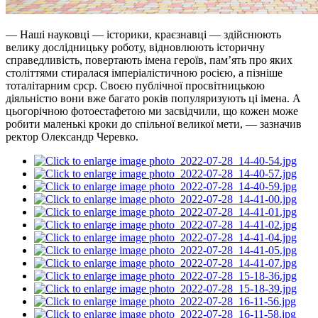
— Наші науковці — історики, краєзнавці — здійснюють
велику дослідницьку роботу, відновлюють історичну
справедливість, повертають імена героїв, пам’ять про яких
століттями стиралася імперіалістичною росією, а пізніше
тоталітарним срср. Своєю публічної просвітницькою
діяльністю вони вже багато років популяризують ці імена. А
цьогорічною фотоестафетою ми засвідчили, що кожен може
робити маленькі кроки до спільної великої мети, — зазначив
ректор Олександр Черевко.