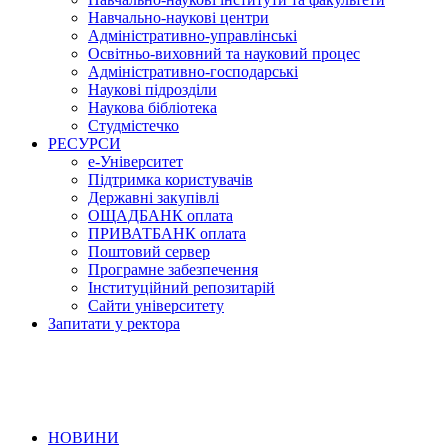
Навчально-наукові центри
Адміністративно-управлінські
Освітньо-виховний та науковий процес
Адміністративно-господарські
Наукові підрозділи
Наукова бібліотека
Студмістечко
РЕСУРСИ
е-Університет
Підтримка користувачів
Державні закупівлі
ОЩАДБАНК оплата
ПРИВАТБАНК оплата
Поштовий сервер
Програмне забезпечення
Інституційний репозитарій
Сайти університету
Запитати у ректора
НОВИНИ