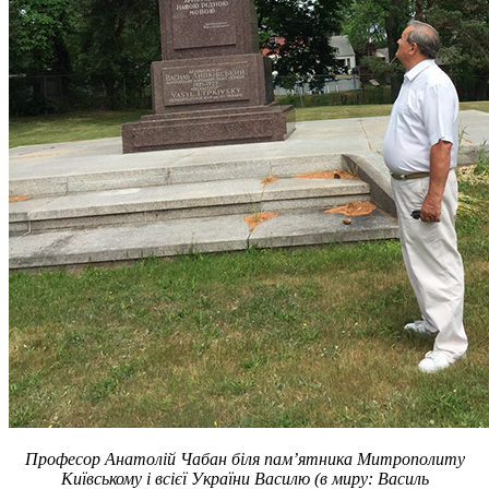
Професор Анатолій Чабан біля пам’ятника Митрополиту
Київському і всієї України Василю (в миру: Василь