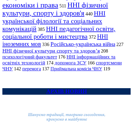
економіки і права
ННІ фізичної
511
культури, спорту і здоров'я
ННІ
440
української філології та соціальних
комунікацій
ННІ педагогічної освіти,
385
соціальної роботи і мистецтва
ННІ
372
іноземних мов
Російсько-українська війна
336
227
ННІ фізичної культури спорту та здоров’я
208
психологічний факультет
ННІ інформаційних та
176
освітніх технологій
допомога ЗСУ
спортсмени
174
166
ЧНУ
перемога
142
137
Приймальна комісія ЧНУ
119
АРХІВ НОВИН