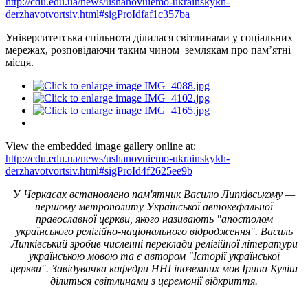
http://cdu.edu.ua/news/ushanovuiemo-ukrainskykh-
derzhavotvortsiv.html#sigProIdfaf1c357ba
Університетська спільнота ділилася світлинами у соціальних
мережах, розповідаючи таким чином землякам про пам’ятні
місця.
View the embedded image gallery online at:
http://cdu.edu.ua/news/ushanovuiemo-ukrainskykh-
derzhavotvortsiv.html#sigProId4f2625ee9b
У
Черкасах встановлено пам'ятник Василю Липківському —
першому метрополиту Української автокефальної
православної церкви, якого називають "апостолом
українського релігійно-національного відродження".
Василь
Липківський зробив численні переклади релігійної літератури
українською мовою та є автором "Історії української
церкви". Завідувачка кафедри ННІ іноземних мов Ірина Куліш
ділиться світлинами з церемонії відкриття.