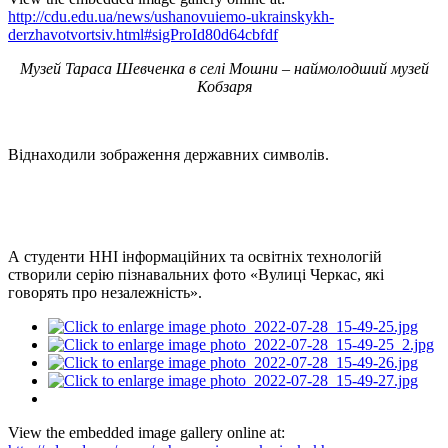
http://cdu.edu.ua/news/ushanovuiemo-ukrainskykh-
derzhavotvortsiv.html#sigProId80d64cbfdf
Музей Тараса Шевченка в селі Мошни – наймолодший музей
Кобзаря
Віднаходили зображення державних символів.
А студенти ННІ інформаційних та освітніх технологій
створили серію пізнавальних фото «Вулиці Черкас, які
говорять про незалежність».
View the embedded image gallery online at: