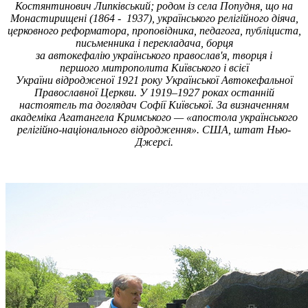
Костянтинович Липківський; родом із села Попудня, що на
Монастирищені (1864 - 1937), українського релігійного діяча,
церковного реформатора, проповідника, педагога, публіциста,
письменника і перекладача, борця
за автокефалію українського православ'я, творця і
першого митрополита Київського і всієї
України відродженої 1921 року Української Автокефальної
Православної Церкви. У 1919–1927 роках останній
настоятель та доглядач Софії Київської. За визначенням
академіка Агатангела Кримського — «апостола українського
релігійно-національного відродження». США, штат Нью-
Джерсі.