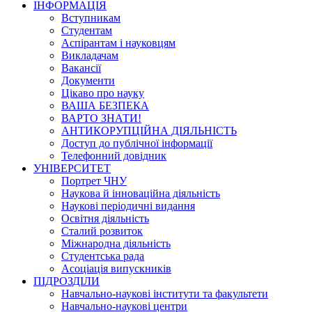
ІНФОРМАЦІЯ
Вступникам
Студентам
Аспірантам і науковцям
Викладачам
Вакансії
Документи
Цікаво про науку
ВАША БЕЗПЕКА
ВАРТО ЗНАТИ!
АНТИКОРУПЦІЙНА ДІЯЛЬНІСТЬ
Доступ до публічної інформації
Телефонний довідник
УНІВЕРСИТЕТ
Портрет ЧНУ
Наукова й інноваційна діяльність
Наукові періодичні видання
Освітня діяльність
Сталий розвиток
Міжнародна діяльність
Студентська рада
Асоціація випускників
ПІДРОЗДІЛИ
Навчально-наукові інститути та факультети
Навчально-наукові центри