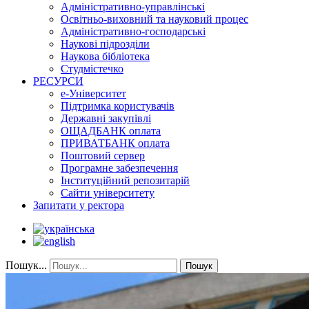
Адміністративно-управлінські
Освітньо-виховний та науковий процес
Адміністративно-господарські
Наукові підрозділи
Наукова бібліотека
Студмістечко
РЕСУРСИ
е-Університет
Підтримка користувачів
Державні закупівлі
ОЩАДБАНК оплата
ПРИВАТБАНК оплата
Поштовий сервер
Програмне забезпечення
Інституційний репозитарій
Сайти університету
Запитати у ректора
Пошук...
Пошук