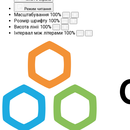
Режим читання
Масштабування
100
%
Розмір шрифту
100
%
Висота лінії
100
%
Інтервал між літерами
100
%