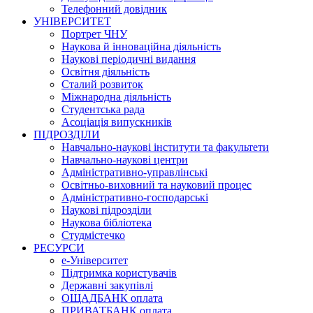
Телефонний довідник
УНІВЕРСИТЕТ
Портрет ЧНУ
Наукова й інноваційна діяльність
Наукові періодичні видання
Освітня діяльність
Сталий розвиток
Міжнародна діяльність
Студентська рада
Асоціація випускників
ПІДРОЗДІЛИ
Навчально-наукові інститути та факультети
Навчально-наукові центри
Адміністративно-управлінські
Освітньо-виховний та науковий процес
Адміністративно-господарські
Наукові підрозділи
Наукова бібліотека
Студмістечко
РЕСУРСИ
е-Університет
Підтримка користувачів
Державні закупівлі
ОЩАДБАНК оплата
ПРИВАТБАНК оплата