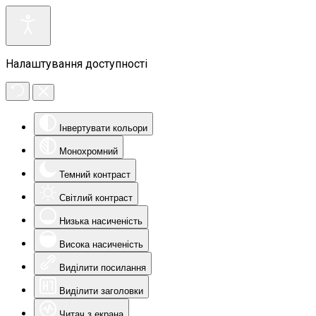
Налаштування доступності
Інвертувати кольори
Монохромний
Темний контраст
Світлий контраст
Низька насиченість
Висока насиченість
Виділити посилання
Виділити заголовки
Читач з екрана