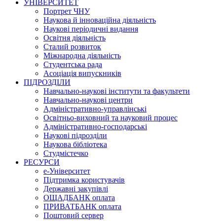
УНІВЕРСИТЕТ
Портрет ЧНУ
Наукова й інноваційна діяльність
Наукові періодичні видання
Освітня діяльність
Сталий розвиток
Міжнародна діяльність
Студентська рада
Асоціація випускників
ПІДРОЗДІЛИ
Навчально-наукові інститути та факультети
Навчально-наукові центри
Адміністративно-управлінські
Освітньо-виховний та науковий процес
Адміністративно-господарські
Наукові підрозділи
Наукова бібліотека
Студмістечко
РЕСУРСИ
е-Університет
Підтримка користувачів
Державні закупівлі
ОЩАДБАНК оплата
ПРИВАТБАНК оплата
Поштовий сервер