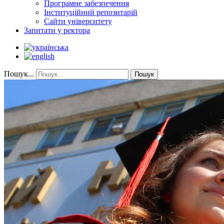
Програмне забезпечення
Інституційний репозитарій
Сайти університету
Запитати у ректора
Пошук...
Пошук