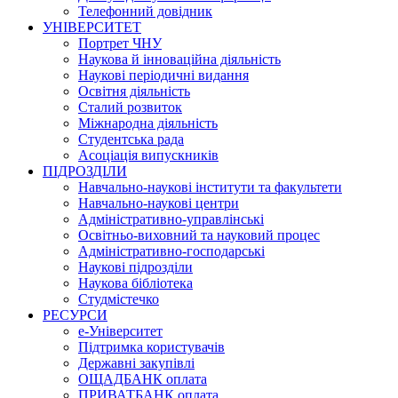
Телефонний довідник
УНІВЕРСИТЕТ
Портрет ЧНУ
Наукова й інноваційна діяльність
Наукові періодичні видання
Освітня діяльність
Сталий розвиток
Міжнародна діяльність
Студентська рада
Асоціація випускників
ПІДРОЗДІЛИ
Навчально-наукові інститути та факультети
Навчально-наукові центри
Адміністративно-управлінські
Освітньо-виховний та науковий процес
Адміністративно-господарські
Наукові підрозділи
Наукова бібліотека
Студмістечко
РЕСУРСИ
е-Університет
Підтримка користувачів
Державні закупівлі
ОЩАДБАНК оплата
ПРИВАТБАНК оплата