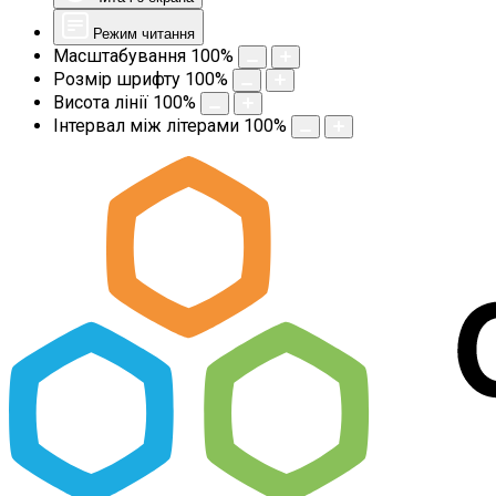
Режим читання
Масштабування
100
%
Розмір шрифту
100
%
Висота лінії
100
%
Інтервал між літерами
100
%