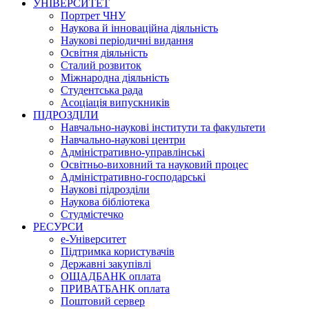
УНІВЕРСИТЕТ
Портрет ЧНУ
Наукова й інноваційна діяльність
Наукові періодичні видання
Освітня діяльність
Сталий розвиток
Міжнародна діяльність
Студентська рада
Асоціація випускників
ПІДРОЗДІЛИ
Навчально-наукові інститути та факультети
Навчально-наукові центри
Адміністративно-управлінські
Освітньо-виховний та науковий процес
Адміністративно-господарські
Наукові підрозділи
Наукова бібліотека
Студмістечко
РЕСУРСИ
е-Університет
Підтримка користувачів
Державні закупівлі
ОЩАДБАНК оплата
ПРИВАТБАНК оплата
Поштовий сервер