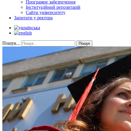
Програмне забезпечення
Інституційний репозитарій
Сайти університету
Запитати у ректора
Пошук...
Пошук