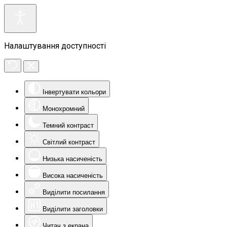
Налаштування доступності
Інвертувати кольори
Монохромний
Темний контраст
Світлий контраст
Низька насиченість
Висока насиченість
Виділити посилання
Виділити заголовки
Читач з екрана