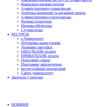
Навчально-наукові центри
Адміністративно-управлінські
Освітньо-виховний та науковий процес
Адміністративно-господарські
Наукові підрозділи
Наукова бібліотека
Студмістечко
РЕСУРСИ
е-Університет
Підтримка користувачів
Державні закупівлі
ОЩАДБАНК оплата
ПРИВАТБАНК оплата
Поштовий сервер
Програмне забезпечення
Інституційний репозитарій
Сайти університету
Запитати у ректора
НОВИНИ