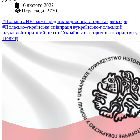
16 лютого 2022
Перегляди: 2779
#Польща
#ННІ міжнародних відносин, історії та філософії
#Польсько-українська співпраця
#українсько-польський
науково-історичний центр
#Українське історичне товариство у
Польщі