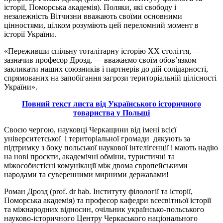
історії, Поморська академія). Поляки, які свободу і
незалежність Вітчизни вважають своїми основними
цінностями, цілком розуміють цей переломний момент в
історії України.
«Переживши спільну тоталітарну історію ХХ століття, —
зазначив професор Дрозд, — вважаємо своїм обов’язком
закликати наших союзників і партнерів до дій солідарності,
спрямованих на запобігання загрози територіальній цілісності
України».
Повний текст листа від Українського історичного
товариства у Польщі
Своєю чергою, науковці Черкащини від імені всієї
університетської і територіальної громади дякують за
підтримку з боку польської наукової інтелігенції і мають надію
на нові проєкти, академічні обміни, туристичні та
міжособистісні комунікації між двома європейськими
народами та суверенними мирними державами!
Роман Дрозд (prof. dr hab. Інституту філології та історії,
Поморська академія) та професор кафедри всесвітньої історії
та міжнародних відносин, очільник українсько-польського
науково-історичного Центру Черкаського національного