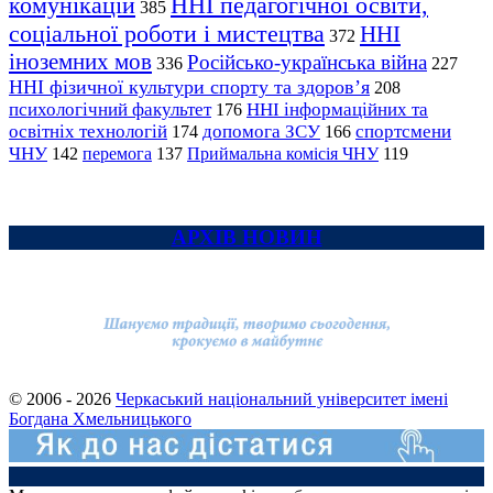
комунікацій
ННІ педагогічної освіти,
385
соціальної роботи і мистецтва
ННІ
372
іноземних мов
Російсько-українська війна
336
227
ННІ фізичної культури спорту та здоров’я
208
психологічний факультет
ННІ інформаційних та
176
освітніх технологій
допомога ЗСУ
спортсмени
174
166
ЧНУ
перемога
142
137
Приймальна комісія ЧНУ
119
АРХІВ НОВИН
© 2006 - 2026
Черкаський національний університет імені
Богдана Хмельницького