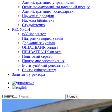
Адміністративно-управлінські
Освітньо-виховний та науковий процес
Адміністративно-господарські
Наукові підрозділи
Наукова бібліотека
Студмістечко
РЕСУРСИ
е-Університет
Підтримка користувачів
Державні закупівлі
ОЩАДБАНК оплата
ПРИВАТБАНК оплата
Поштовий сервер
Програмне забезпечення
Інституційний репозитарій
Сайти університету
Запитати у ректора
Пошук...
Пошук