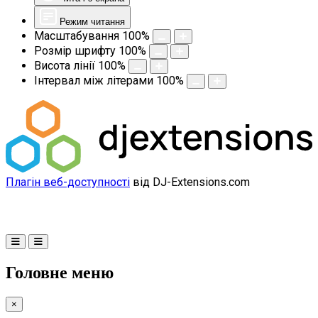
Режим читання
Масштабування
100
%
Розмір шрифту
100
%
Висота лінії
100
%
Інтервал між літерами
100
%
Плагін веб-доступності
від DJ-Extensions.com
Головне меню
×