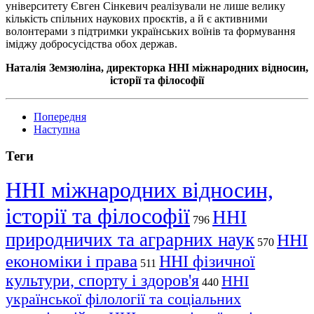
університету Євген Сінкевич реалізували не лише велику
кількість спільних наукових проєктів, а й є активними
волонтерами з підтримки українських воїнів та формування
іміджу добросусідства обох держав.
Наталія Земзюліна, директорка ННІ міжнародних відносин,
історії та філософії
Попередня
Наступна
Теги
ННІ міжнародних відносин,
історії та філософії
ННІ
796
природничих та аграрних наук
ННІ
570
економіки і права
ННІ фізичної
511
культури, спорту і здоров'я
ННІ
440
української філології та соціальних