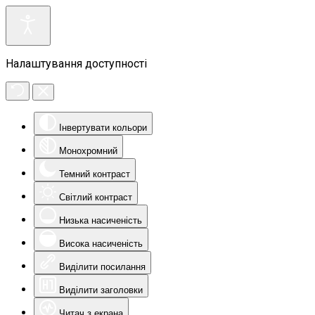
Налаштування доступності
Інвертувати кольори
Монохромний
Темний контраст
Світлий контраст
Низька насиченість
Висока насиченість
Виділити посилання
Виділити заголовки
Читач з екрана