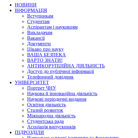
НОВИНИ
ІНФОРМАЦІЯ
Вступникам
Студентам
Аспірантам і науковцям
Викладачам
Вакансії
Документи
Цікаво про науку
ВАША БЕЗПЕКА
ВАРТО ЗНАТИ!
АНТИКОРУПЦІЙНА ДІЯЛЬНІСТЬ
Доступ до публічної інформації
Телефонний довідник
УНІВЕРСИТЕТ
Портрет ЧНУ
Наукова й інноваційна діяльність
Наукові періодичні видання
Освітня діяльність
Сталий розвиток
Міжнародна діяльність
Студентська рада
Асоціація випускників
ПІДРОЗДІЛИ
Навчально-наукові інститути та факультети