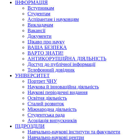
ІНФОРМАЦІЯ
Вступникам
Студентам
Аспірантам і науковцям
Викладачам
Вакансії
Документи
Цікаво про науку
ВАША БЕЗПЕКА
ВАРТО ЗНАТИ!
АНТИКОРУПЦІЙНА ДІЯЛЬНІСТЬ
Доступ до публічної інформації
Телефонний довідник
УНІВЕРСИТЕТ
Портрет ЧНУ
Наукова й інноваційна діяльність
Наукові періодичні видання
Освітня діяльність
Сталий розвиток
Міжнародна діяльність
Студентська рада
Асоціація випускників
ПІДРОЗДІЛИ
Навчально-наукові інститути та факультети
Навчально-наукові центри