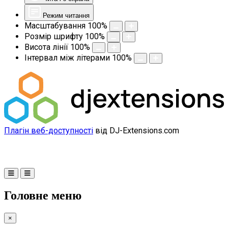
Режим читання
Масштабування
100
%
Розмір шрифту
100
%
Висота лінії
100
%
Інтервал між літерами
100
%
Плагін веб-доступності
від DJ-Extensions.com
Головне меню
×