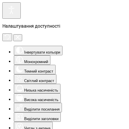
Налаштування доступності
Інвертувати кольори
Монохромний
Темний контраст
Світлий контраст
Низька насиченість
Висока насиченість
Виділити посилання
Виділити заголовки
Читач з екрана