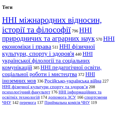
Теги
ННІ міжнародних відносин,
історії та філософії
ННІ
796
природничих та аграрних наук
ННІ
570
економіки і права
ННІ фізичної
511
культури, спорту і здоров'я
ННІ
440
української філології та соціальних
комунікацій
ННІ педагогічної освіти,
385
соціальної роботи і мистецтва
ННІ
372
іноземних мов
Російсько-українська війна
336
227
ННІ фізичної культури спорту та здоров’я
208
психологічний факультет
ННІ інформаційних та
176
освітніх технологій
допомога ЗСУ
спортсмени
174
166
ЧНУ
перемога
142
137
Приймальна комісія ЧНУ
119