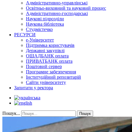
Адміністративно-управлінські
Освітньо-виховний та науковий процес
Адміністративно-господарські
Наукові підрозділи
Наукова бібліотека
Студмістечко
РЕСУРСИ
е-Університет
Підтримка користувачів
Державні закупівлі
ОЩАДБАНК оплата
ПРИВАТБАНК оплата
Поштовий сервер
Програмне забезпечення
Інституційний репозитарій
Сайти університету
Запитати у ректора
Пошук...
Пошук