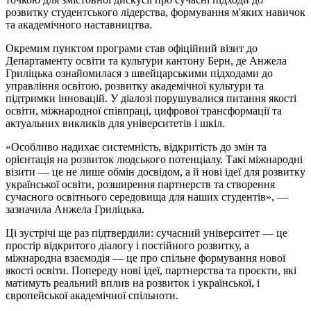
розвитку студентського лідерства, формування м'яких навичок
та академічного наставництва.
Окремим пунктом програми став офіційний візит до
Департаменту освіти та культури кантону Берн, де Анжела
Гриліцька ознайомилася з швейцарськими підходами до
управління освітою, розвитку академічної культури та
підтримки інновацій. У діалозі порушувалися питання якості
освіти, міжнародної співпраці, цифрової трансформації та
актуальних викликів для університетів і шкіл.
«Особливо надихає системність, відкритість до змін та
орієнтація на розвиток людського потенціалу. Такі міжнародні
візити — це не лише обмін досвідом, а й нові ідеї для розвитку
української освіти, розширення партнерств та створення
сучасного освітнього середовища для наших студентів», —
зазначила Анжела Гриліцька.
Ці зустрічі ще раз підтвердили: сучасний університет — це
простір відкритого діалогу і постійного розвитку, а
міжнародна взаємодія — це про спільне формування нової
якості освіти. Попереду нові ідеї, партнерства та проєкти, які
матимуть реальний вплив на розвиток і української, і
європейської академічної спільноти.