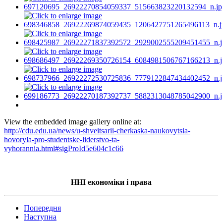
View the embedded image gallery online at:
http://cdu.edu.ua/news/u-shveitsarii-cherkaska-naukovytsia-
hovoryla-pro-studentske-liderstvo-ta-
vyhorannia.html#sigProId5e604c1c66
ННІ економіки і права
Попередня
Наступна