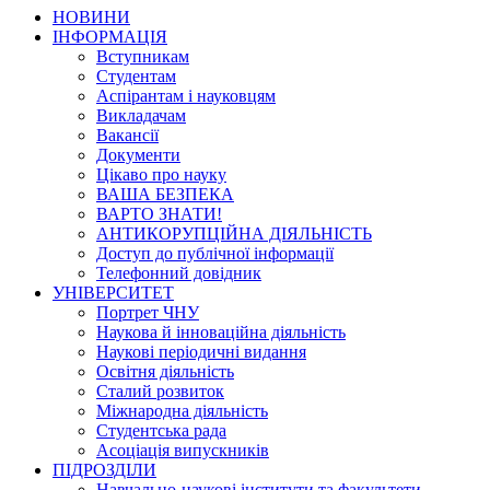
НОВИНИ
ІНФОРМАЦІЯ
Вступникам
Студентам
Аспірантам і науковцям
Викладачам
Вакансії
Документи
Цікаво про науку
ВАША БЕЗПЕКА
ВАРТО ЗНАТИ!
АНТИКОРУПЦІЙНА ДІЯЛЬНІСТЬ
Доступ до публічної інформації
Телефонний довідник
УНІВЕРСИТЕТ
Портрет ЧНУ
Наукова й інноваційна діяльність
Наукові періодичні видання
Освітня діяльність
Сталий розвиток
Міжнародна діяльність
Студентська рада
Асоціація випускників
ПІДРОЗДІЛИ
Навчально-наукові інститути та факультети