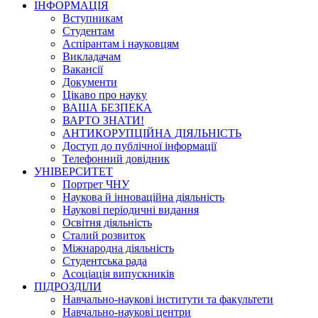
ІНФОРМАЦІЯ
Вступникам
Студентам
Аспірантам і науковцям
Викладачам
Вакансії
Документи
Цікаво про науку
ВАША БЕЗПЕКА
ВАРТО ЗНАТИ!
АНТИКОРУПЦІЙНА ДІЯЛЬНІСТЬ
Доступ до публічної інформації
Телефонний довідник
УНІВЕРСИТЕТ
Портрет ЧНУ
Наукова й інноваційна діяльність
Наукові періодичні видання
Освітня діяльність
Сталий розвиток
Міжнародна діяльність
Студентська рада
Асоціація випускників
ПІДРОЗДІЛИ
Навчально-наукові інститути та факультети
Навчально-наукові центри