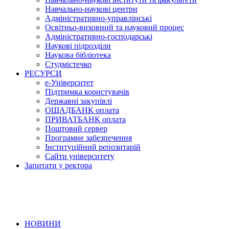
Навчально-наукові центри
Адміністративно-управлінські
Освітньо-виховний та науковий процес
Адміністративно-господарські
Наукові підрозділи
Наукова бібліотека
Студмістечко
РЕСУРСИ
е-Університет
Підтримка користувачів
Державні закупівлі
ОЩАДБАНК оплата
ПРИВАТБАНК оплата
Поштовий сервер
Програмне забезпечення
Інституційний репозитарій
Сайти університету
Запитати у ректора
НОВИНИ