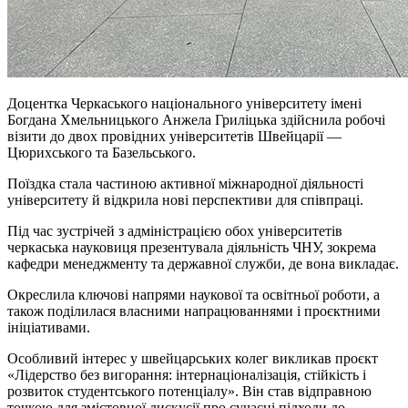
Доцентка Черкаського національного університету імені
Богдана Хмельницького Анжела Гриліцька здійснила робочі
візити до двох провідних університетів Швейцарії —
Цюрихського та Базельського.
Поїздка стала частиною активної міжнародної діяльності
університету й відкрила нові перспективи для співпраці.
Під час зустрічей з адміністрацією обох університетів
черкаська науковиця презентувала діяльність ЧНУ, зокрема
кафедри менеджменту та державної служби, де вона викладає.
Окреслила ключові напрями наукової та освітньої роботи, а
також поділилася власними напрацюваннями і проєктними
ініціативами.
Особливий інтерес у швейцарських колег викликав проєкт
«Лідерство без вигорання: інтернаціоналізація, стійкість і
розвиток студентського потенціалу». Він став відправною
точкою для змістовної дискусії про сучасні підходи до