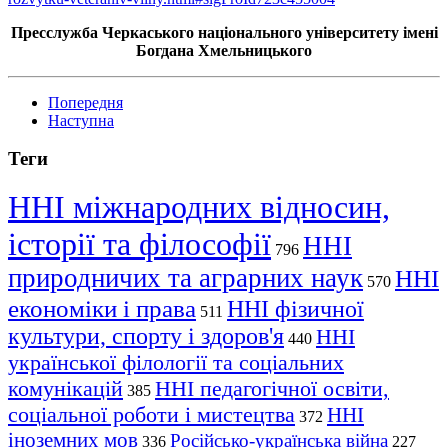
Пресслужба Черкаського національного університету імені
Богдана Хмельницького
Попередня
Наступна
Теги
ННІ міжнародних відносин,
історії та філософії
ННІ
796
природничих та аграрних наук
ННІ
570
економіки і права
ННІ фізичної
511
культури, спорту і здоров'я
ННІ
440
української філології та соціальних
комунікацій
ННІ педагогічної освіти,
385
соціальної роботи і мистецтва
ННІ
372
іноземних мов
Російсько-українська війна
336
227