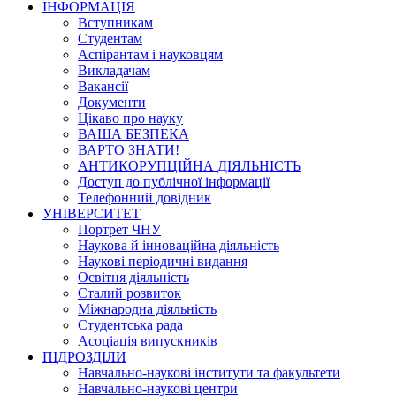
ІНФОРМАЦІЯ
Вступникам
Студентам
Аспірантам і науковцям
Викладачам
Вакансії
Документи
Цікаво про науку
ВАША БЕЗПЕКА
ВАРТО ЗНАТИ!
АНТИКОРУПЦІЙНА ДІЯЛЬНІСТЬ
Доступ до публічної інформації
Телефонний довідник
УНІВЕРСИТЕТ
Портрет ЧНУ
Наукова й інноваційна діяльність
Наукові періодичні видання
Освітня діяльність
Сталий розвиток
Міжнародна діяльність
Студентська рада
Асоціація випускників
ПІДРОЗДІЛИ
Навчально-наукові інститути та факультети
Навчально-наукові центри