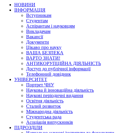
НОВИНИ
ІНФОРМАЦІЯ
Вступникам
Студентам
Аспірантам і науковцям
Викладачам
Вакансії
Документи
Цікаво про науку
ВАША БЕЗПЕКА
ВАРТО ЗНАТИ!
АНТИКОРУПЦІЙНА ДІЯЛЬНІСТЬ
Доступ до публічної інформації
Телефонний довідник
УНІВЕРСИТЕТ
Портрет ЧНУ
Наукова й інноваційна діяльність
Наукові періодичні видання
Освітня діяльність
Сталий розвиток
Міжнародна діяльність
Студентська рада
Асоціація випускників
ПІДРОЗДІЛИ
Навчально-наукові інститути та факультети