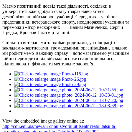
Маємо позитивний досвід такої діяльності, оскільки в
університеті вже здобули освіту і зараз навчаються
демобілізовані військовослужбовці. Серед них – успішні
представники ветеранського спорту, неодноразові учасники та
переможці «Ігор нескорених» — Вадим Мазніченко, Сергій
Прядка, Ярослав Платмір та інші.
Спільно з ветеранами та їхніми родинами, у співпраці з
закладами-партнерами, громадськими організаціями, владою
ми робитимемо важливу справу – допомагатимемо учасникам
війни переходити від військового життя до цивільного,
відновлювати фізичне та ментальне здоров’я.
View the embedded image gallery online at:
http://cdu.edu.ua/news/u-chnu-stvoriuiut-tsentr-reabilitatsii-ta-
rozvytku-veteraniv-viiny.html#sigProId723c455004