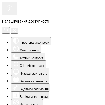
Налаштування доступності
Інвертувати кольори
Монохромний
Темний контраст
Світлий контраст
Низька насиченість
Висока насиченість
Виділити посилання
Виділити заголовки
Читач з екрана