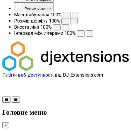
Режим читання
Масштабування
100
%
Розмір шрифту
100
%
Висота лінії
100
%
Інтервал між літерами
100
%
Плагін веб-доступності
від DJ-Extensions.com
Головне меню
×