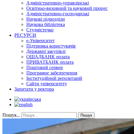
Адміністративно-управлінські
Освітньо-виховний та науковий процес
Адміністративно-господарські
Наукові підрозділи
Наукова бібліотека
Студмістечко
РЕСУРСИ
е-Університет
Підтримка користувачів
Державні закупівлі
ОЩАДБАНК оплата
ПРИВАТБАНК оплата
Поштовий сервер
Програмне забезпечення
Інституційний репозитарій
Сайти університету
Запитати у ректора
Пошук...
Пошук