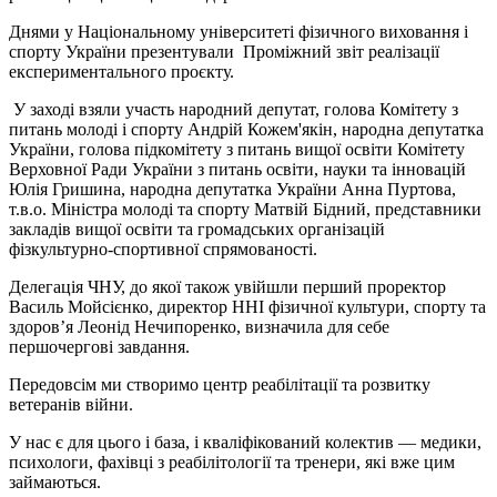
Днями у Національному університеті фізичного виховання і
спорту України презентували Проміжний звіт реалізації
експериментального проєкту.
У заході взяли участь народний депутат, голова Комітету з
питань молоді і спорту Андрій Кожем'якін, народна депутатка
України, голова підкомітету з питань вищої освіти Комітету
Верховної Ради України з питань освіти, науки та інновацій
Юлія Гришина, народна депутатка України Анна Пуртова,
т.в.о. Міністра молоді та спорту Матвій Бідний, представники
закладів вищої освіти та громадських організацій
фізкультурно-спортивної спрямованості.
Делегація ЧНУ, до якої також увійшли перший проректор
Василь Мойсієнко, директор ННІ фізичної культури, спорту та
здоров’я Леонід Нечипоренко, визначила для себе
першочергові завдання.
Передовсім ми створимо центр реабілітації та розвитку
ветеранів війни.
У нас є для цього і база, і кваліфікований колектив — медики,
психологи, фахівці з реабілітології та тренери, які вже цим
займаються.