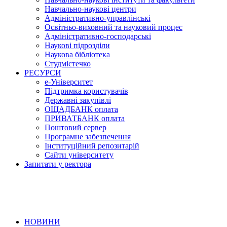
Навчально-наукові центри
Адміністративно-управлінські
Освітньо-виховний та науковий процес
Адміністративно-господарські
Наукові підрозділи
Наукова бібліотека
Студмістечко
РЕСУРСИ
е-Університет
Підтримка користувачів
Державні закупівлі
ОЩАДБАНК оплата
ПРИВАТБАНК оплата
Поштовий сервер
Програмне забезпечення
Інституційний репозитарій
Сайти університету
Запитати у ректора
НОВИНИ