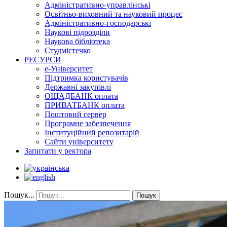
Адміністративно-управлінські
Освітньо-виховний та науковий процес
Адміністративно-господарські
Наукові підрозділи
Наукова бібліотека
Студмістечко
РЕСУРСИ
е-Університет
Підтримка користувачів
Державні закупівлі
ОЩАДБАНК оплата
ПРИВАТБАНК оплата
Поштовий сервер
Програмне забезпечення
Інституційний репозитарій
Сайти університету
Запитати у ректора
Пошук...
Пошук