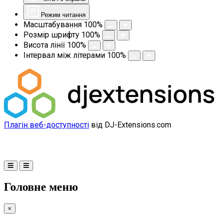
Режим читання
Масштабування
100
%
Розмір шрифту
100
%
Висота лінії
100
%
Інтервал між літерами
100
%
Плагін веб-доступності
від DJ-Extensions.com
Головне меню
×