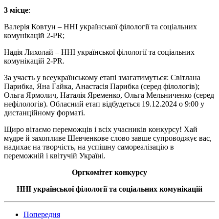
3 місце
:
Валерія Ковтун – ННІ української філології та соціальних
комунікацій 2-PR;
Надія Лихолай – ННІ української філології та соціальних
комунікацій 2-PR.
За участь у всеукраїнському етапі змагатимуться: Світлана
Парибка, Яна Гайка, Анастасія Парибка (серед філологів);
Ольга Ярмолич, Наталія Яременко, Ольга Мельниченко (серед
нефілологів). Обласний етап відбудеться 19.12.2024 о 9:00 у
дистанційному форматі.
Щиро вітаємо переможців і всіх учасників конкурсу! Хай
мудре й захопливе Шевченкове слово завше супроводжує вас,
надихає на творчість, на успішну самореалізацію в
переможній і квітучій Україні.
Оргкомітет конкурсу
ННІ української філології та соціальних комунікацій
Попередня