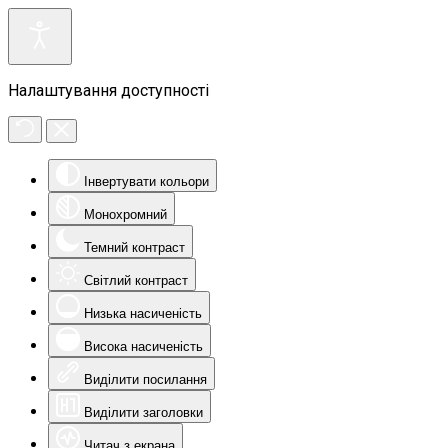
Налаштування доступності
Інвертувати кольори
Монохромний
Темний контраст
Світлий контраст
Низька насиченість
Висока насиченість
Виділити посилання
Виділити заголовки
Читач з екрана