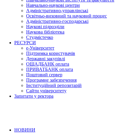
Навчально-наукові центри
Адміністративно-управлінські
Освітньо-виховний та науковий процес
Адміністративно-господарські
Наукові підрозділи
Наукова бібліотека
Студмістечко
РЕСУРСИ
е-Університет
Підтримка користувачів
Державні закупівлі
ОЩАДБАНК оплата
ПРИВАТБАНК оплата
Поштовий сервер
Програмне забезпечення
Інституційний репозитарій
Сайти університету
Запитати у ректора
НОВИНИ