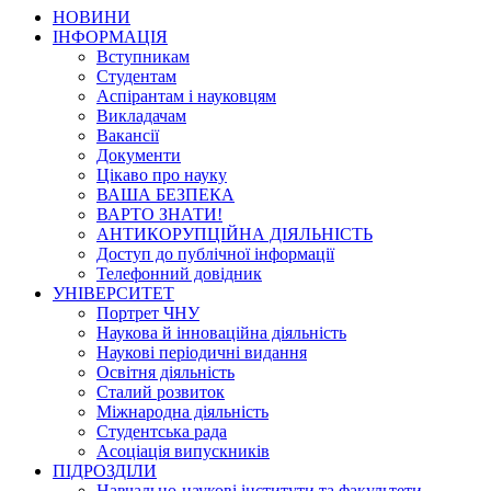
НОВИНИ
ІНФОРМАЦІЯ
Вступникам
Студентам
Аспірантам і науковцям
Викладачам
Вакансії
Документи
Цікаво про науку
ВАША БЕЗПЕКА
ВАРТО ЗНАТИ!
АНТИКОРУПЦІЙНА ДІЯЛЬНІСТЬ
Доступ до публічної інформації
Телефонний довідник
УНІВЕРСИТЕТ
Портрет ЧНУ
Наукова й інноваційна діяльність
Наукові періодичні видання
Освітня діяльність
Сталий розвиток
Міжнародна діяльність
Студентська рада
Асоціація випускників
ПІДРОЗДІЛИ
Навчально-наукові інститути та факультети