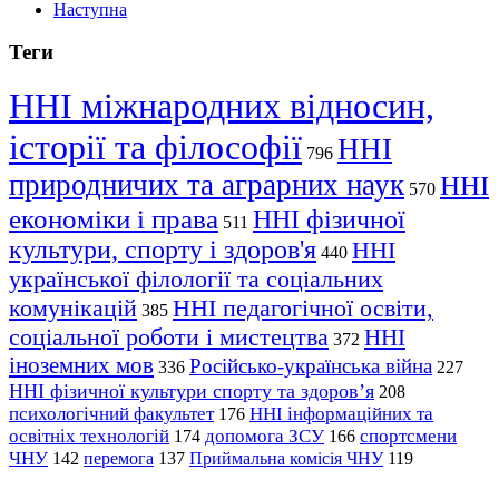
Наступна
Теги
ННІ міжнародних відносин,
історії та філософії
ННІ
796
природничих та аграрних наук
ННІ
570
економіки і права
ННІ фізичної
511
культури, спорту і здоров'я
ННІ
440
української філології та соціальних
комунікацій
ННІ педагогічної освіти,
385
соціальної роботи і мистецтва
ННІ
372
іноземних мов
Російсько-українська війна
336
227
ННІ фізичної культури спорту та здоров’я
208
психологічний факультет
ННІ інформаційних та
176
освітніх технологій
допомога ЗСУ
спортсмени
174
166
ЧНУ
перемога
142
137
Приймальна комісія ЧНУ
119