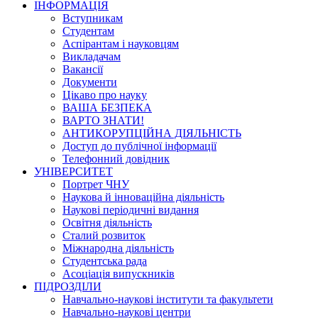
ІНФОРМАЦІЯ
Вступникам
Студентам
Аспірантам і науковцям
Викладачам
Вакансії
Документи
Цікаво про науку
ВАША БЕЗПЕКА
ВАРТО ЗНАТИ!
АНТИКОРУПЦІЙНА ДІЯЛЬНІСТЬ
Доступ до публічної інформації
Телефонний довідник
УНІВЕРСИТЕТ
Портрет ЧНУ
Наукова й інноваційна діяльність
Наукові періодичні видання
Освітня діяльність
Сталий розвиток
Міжнародна діяльність
Студентська рада
Асоціація випускників
ПІДРОЗДІЛИ
Навчально-наукові інститути та факультети
Навчально-наукові центри