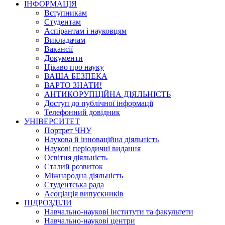
ІНФОРМАЦІЯ
Вступникам
Студентам
Аспірантам і науковцям
Викладачам
Вакансії
Документи
Цікаво про науку
ВАША БЕЗПЕКА
ВАРТО ЗНАТИ!
АНТИКОРУПЦІЙНА ДІЯЛЬНІСТЬ
Доступ до публічної інформації
Телефонний довідник
УНІВЕРСИТЕТ
Портрет ЧНУ
Наукова й інноваційна діяльність
Наукові періодичні видання
Освітня діяльність
Сталий розвиток
Міжнародна діяльність
Студентська рада
Асоціація випускників
ПІДРОЗДІЛИ
Навчально-наукові інститути та факультети
Навчально-наукові центри