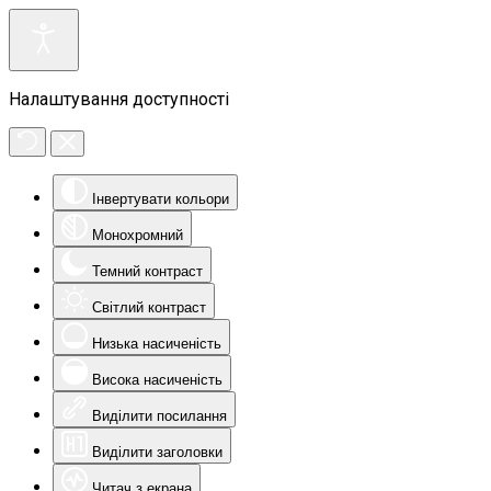
Налаштування доступності
Інвертувати кольори
Монохромний
Темний контраст
Світлий контраст
Низька насиченість
Висока насиченість
Виділити посилання
Виділити заголовки
Читач з екрана