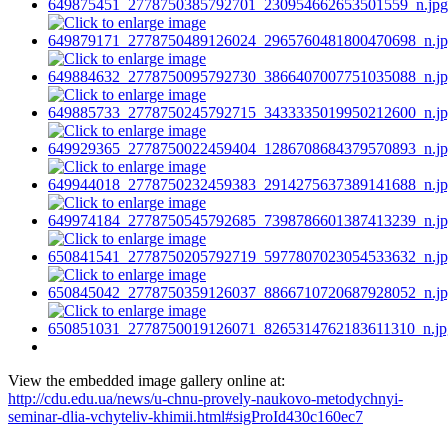
View the embedded image gallery online at:
http://cdu.edu.ua/news/u-chnu-provely-naukovo-metodychnyi-
seminar-dlia-vchyteliv-khimii.html#sigProId430c160ec7