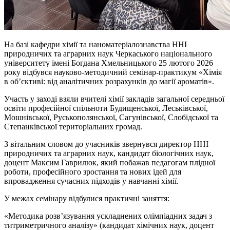
На базі кафедри хімії та
наноматеріалознавства
ННІ
природничих та аграрних наук Черкаського національного
університету імені Богдана Хмельницького 25 лютого 2026
року відбувся науково-методичний семінар-практикум «Хімія
в об’єктиві: від аналітичних розрахунків до магії ароматів».
Участь у заході взяли вчителі хімії закладів загальної середньої
освіти професійної спільноти Будищенської, Леськівської,
Мошнівської,
Руськополянської
, Сагунівської, Слобідської та
Степанківської територіальних громад.
З вітальним словом до учасників звернувся директор ННІ
природничих та аграрних наук, кандидат біологічних наук,
доцент Максим Гаврилюк, який побажав педагогам плідної
роботи, професійного зростання та нових ідей для
впровадження сучасних підходів у навчанні хімії.
У межах семінару відбулися практичні заняття:
«Методика розв’язування ускладнених олімпіадних задач з
титриметричного аналізу» (кандидат хімічних наук, доцент