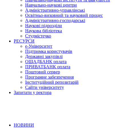
Навчально-наукові центри
Адміністративно-управлінські
Освітньо-виховний та науковий процес
Адміністративно-господарські
Наукові підрозділи
Наукова бібліотека
Студмістечко
РЕСУРСИ
е-Університет
Підтримка користувачів
Державні закупівлі
ОЩАДБАНК оплата
ПРИВАТБАНК оплата
Поштовий сервер
Програмне забезпечення
Інституційний репозитарій
Сайти університету
Запитати у ректора
НОВИНИ