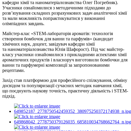
кафедри хімії та
наноматеріалознавства
Олег Погребняк).
Учасники ознайомилися з методичними підходами до
розв’язування складних розрахункових задач аналітичної хімії
та мали можливість попрактикуватися у виконанні
олімпіадних завдань.
Майстер-клас «STEM-лабораторія ароматів: технологія
створення бомбочок для ванни та парфумів» (кандидат
хімічних наук, доцент, завідувач кафедри хімії
та
наноматеріалознавства
Юлія Шафорост). Під час майстер-
класу учасники ознайомилися з прикладними аспектами хімії
ароматичних продуктів і власноруч виготовили бомбочки для
ванни та парфумерні композиції за запропонованими
рецептами.
Захід став платформою для професійного спілкування, обміну
досвідом та популяризації сучасних методик навчання хімії,
що поєднують наукову точність, практичну діяльність і STEM-
підхід.