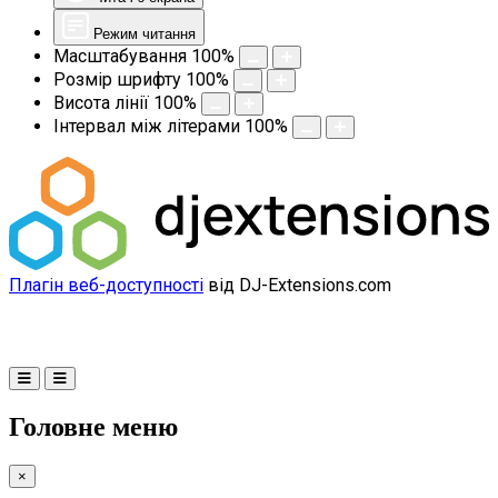
Режим читання
Масштабування
100
%
Розмір шрифту
100
%
Висота лінії
100
%
Інтервал між літерами
100
%
Плагін веб-доступності
від DJ-Extensions.com
Головне меню
×