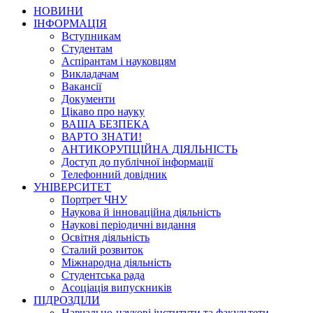
НОВИНИ
ІНФОРМАЦІЯ
Вступникам
Студентам
Аспірантам і науковцям
Викладачам
Вакансії
Документи
Цікаво про науку
ВАША БЕЗПЕКА
ВАРТО ЗНАТИ!
АНТИКОРУПЦІЙНА ДІЯЛЬНІСТЬ
Доступ до публічної інформації
Телефонний довідник
УНІВЕРСИТЕТ
Портрет ЧНУ
Наукова й інноваційна діяльність
Наукові періодичні видання
Освітня діяльність
Сталий розвиток
Міжнародна діяльність
Студентська рада
Асоціація випускників
ПІДРОЗДІЛИ
Навчально-наукові інститути та факультети