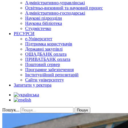
Адміністративно-управлінські
Освітньо-виховний та науковий процес
Адміністративно-господарські
Наукові підрозділи
Наукова бібліотека
Студмістечко
РЕСУРСИ
е-Університет
Підтримка користувачів
Державні закупівлі
ОЩАДБАНК оплата
ПРИВАТБАНК оплата
Поштовий сервер
Програмне забезпечення
Інституційний репозитарій
Сайти університету
Запитати у ректора
Пошук...
Пошук