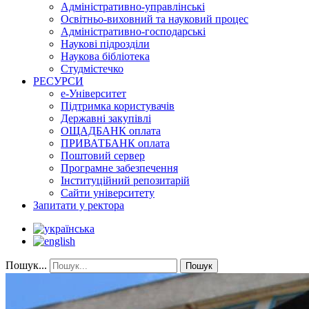
Адміністративно-управлінські
Освітньо-виховний та науковий процес
Адміністративно-господарські
Наукові підрозділи
Наукова бібліотека
Студмістечко
РЕСУРСИ
е-Університет
Підтримка користувачів
Державні закупівлі
ОЩАДБАНК оплата
ПРИВАТБАНК оплата
Поштовий сервер
Програмне забезпечення
Інституційний репозитарій
Сайти університету
Запитати у ректора
Пошук...
Пошук