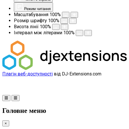
Режим читання
Масштабування
100
%
Розмір шрифту
100
%
Висота лінії
100
%
Інтервал між літерами
100
%
Плагін веб-доступності
від DJ-Extensions.com
Головне меню
×