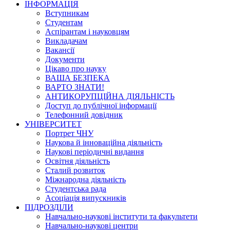
ІНФОРМАЦІЯ
Вступникам
Студентам
Аспірантам і науковцям
Викладачам
Вакансії
Документи
Цікаво про науку
ВАША БЕЗПЕКА
ВАРТО ЗНАТИ!
АНТИКОРУПЦІЙНА ДІЯЛЬНІСТЬ
Доступ до публічної інформації
Телефонний довідник
УНІВЕРСИТЕТ
Портрет ЧНУ
Наукова й інноваційна діяльність
Наукові періодичні видання
Освітня діяльність
Сталий розвиток
Міжнародна діяльність
Студентська рада
Асоціація випускників
ПІДРОЗДІЛИ
Навчально-наукові інститути та факультети
Навчально-наукові центри