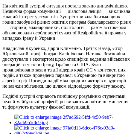
На квітневій зустрічі ситуація постала значно динамічнішою.
Незвична форма комунікації — діалогова лекція — викликала
жвавий інтерес у студентів. Зустріч тривала близько двох
годин: здобувачі різних освітніх програм бакалаврського рівня
— історики, міжнародники, політологи — разом зі спікером
обговорювали особливості сучасної Realpolitik та її прояви у
випадках Ірану й України.
Владислав Якубенко, Дар’я Клименко, Третяк Назар, Єгор
Юрковський, проф. Богдан Калініченко, Наталка Земзюліна
дискутували з експертом щодо специфіки ведення військових
операцій за участю Ірану, Ізраїлю та США. Було
проаналізовано заяви та дії лідерів країн ЄС у контексті цих
подій, а також проведено паралелі з Україною та відкритою
агресією рф. Погляди на дії міжнародних акторів в аудиторії
не завжди збігалися, що цілком відповідало формату заходу.
Подібні зустрічі сприяють глибшому розумінню студентами
реалій майбутньої професії, розвивають аналітичне мислення
та формують культуру фахової комунікації.