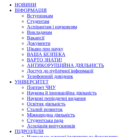
НОВИНИ
ІНФОРМАЦІЯ
Вступникам
Студентам
Аспірантам і науковцям
Викладачам
Вакансії
Документи
Цікаво про науку
ВАША БЕЗПЕКА
ВАРТО ЗНАТИ!
АНТИКОРУПЦІЙНА ДІЯЛЬНІСТЬ
Доступ до публічної інформації
Телефонний довідник
УНІВЕРСИТЕТ
Портрет ЧНУ
Наукова й інноваційна діяльність
Наукові періодичні видання
Освітня діяльність
Сталий розвиток
Міжнародна діяльність
Студентська рада
Асоціація випускників
ПІДРОЗДІЛИ
Навчально-наукові інститути та факультети