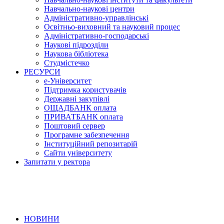
Навчально-наукові центри
Адміністративно-управлінські
Освітньо-виховний та науковий процес
Адміністративно-господарські
Наукові підрозділи
Наукова бібліотека
Студмістечко
РЕСУРСИ
е-Університет
Підтримка користувачів
Державні закупівлі
ОЩАДБАНК оплата
ПРИВАТБАНК оплата
Поштовий сервер
Програмне забезпечення
Інституційний репозитарій
Сайти університету
Запитати у ректора
НОВИНИ