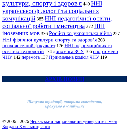
культури, спорту і здоров'я
ННІ
440
української філології та соціальних
комунікацій
ННІ педагогічної освіти,
385
соціальної роботи і мистецтва
ННІ
372
іноземних мов
Російсько-українська війна
336
227
ННІ фізичної культури спорту та здоров’я
208
психологічний факультет
ННІ інформаційних та
176
освітніх технологій
допомога ЗСУ
спортсмени
174
166
ЧНУ
перемога
142
137
Приймальна комісія ЧНУ
119
АРХІВ НОВИН
© 2006 - 2026
Черкаський національний університет імені
Богдана Хмельницького