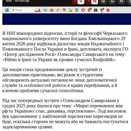
В ННІ міжнародних відносин, історії та філософії Черкаського
національного університету імені Богдана Хмельницького 29
квітня 2026 року відбулася діалогова лекція Надзвичайного і
Повноважного Посла України в Ірані, дипломата, експерта ГО
«Центр дослідження Росії» Олександра Самарського на тему:
«Війни в Ірані та Україні як прояви сучасної Realpolitik».
Ця лекція стала продовженням циклу зустрічей із
дипломатами-практиками, які разом зі студентами
обговорюють актуальні питання не лише дипломатичної
служби та особливостей роботи в країні перебування, а й
ключові проблеми сучасної геополітики.
Під час попередньої зустрічі з Олександром Самарським у
грудні 2025 року йшлося про тему: «Мирні перемовини між
рф та Україною: стан, динаміка, перспективи». Тоді висновок
був однозначним: у найближчій перспективі переговорів не
буде, оскільки сторони не можуть або не бажають поступатися
задекларованими цілями.