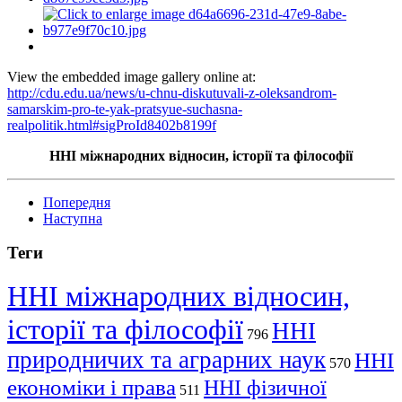
View the embedded image gallery online at:
http://cdu.edu.ua/news/u-chnu-diskutuvali-z-oleksandrom-
samarskim-pro-te-yak-pratsyue-suchasna-
realpolitik.html#sigProId8402b8199f
ННІ міжнародних відносин, історії та філософії
Попередня
Наступна
Теги
ННІ міжнародних відносин,
історії та філософії
ННІ
796
природничих та аграрних наук
ННІ
570
економіки і права
ННІ фізичної
511