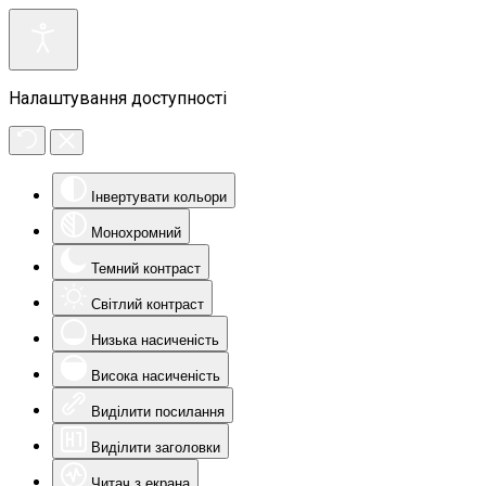
Налаштування доступності
Інвертувати кольори
Монохромний
Темний контраст
Світлий контраст
Низька насиченість
Висока насиченість
Виділити посилання
Виділити заголовки
Читач з екрана