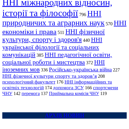
ННІ міжнародних відносин,
історії та філософії
ННІ
796
природничих та аграрних наук
ННІ
570
економіки і права
ННІ фізичної
511
культури, спорту і здоров'я
ННІ
440
української філології та соціальних
комунікацій
ННІ педагогічної освіти,
385
соціальної роботи і мистецтва
ННІ
372
іноземних мов
Російсько-українська війна
336
227
ННІ фізичної культури спорту та здоров’я
208
психологічний факультет
ННІ інформаційних та
176
освітніх технологій
допомога ЗСУ
спортсмени
174
166
ЧНУ
перемога
142
137
Приймальна комісія ЧНУ
119
АРХІВ НОВИН