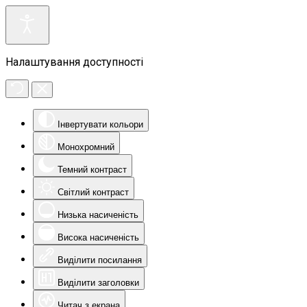
Налаштування доступності
Інвертувати кольори
Монохромний
Темний контраст
Світлий контраст
Низька насиченість
Висока насиченість
Виділити посилання
Виділити заголовки
Читач з екрана