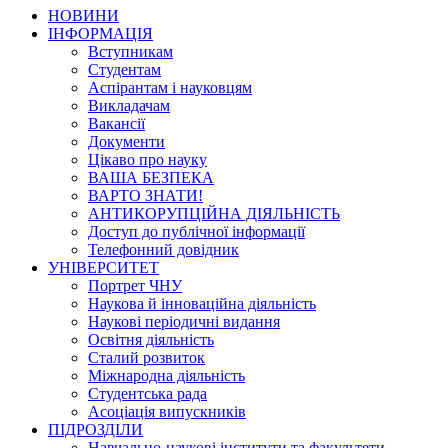
НОВИНИ
ІНФОРМАЦІЯ
Вступникам
Студентам
Аспірантам і науковцям
Викладачам
Вакансії
Документи
Цікаво про науку
ВАША БЕЗПЕКА
ВАРТО ЗНАТИ!
АНТИКОРУПЦІЙНА ДІЯЛЬНІСТЬ
Доступ до публічної інформації
Телефонний довідник
УНІВЕРСИТЕТ
Портрет ЧНУ
Наукова й інноваційна діяльність
Наукові періодичні видання
Освітня діяльність
Сталий розвиток
Міжнародна діяльність
Студентська рада
Асоціація випускників
ПІДРОЗДІЛИ
Навчально-наукові інститути та факультети