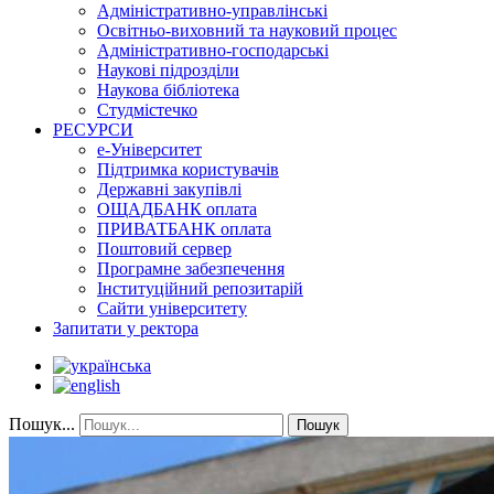
Адміністративно-управлінські
Освітньо-виховний та науковий процес
Адміністративно-господарські
Наукові підрозділи
Наукова бібліотека
Студмістечко
РЕСУРСИ
е-Університет
Підтримка користувачів
Державні закупівлі
ОЩАДБАНК оплата
ПРИВАТБАНК оплата
Поштовий сервер
Програмне забезпечення
Інституційний репозитарій
Сайти університету
Запитати у ректора
Пошук...
Пошук