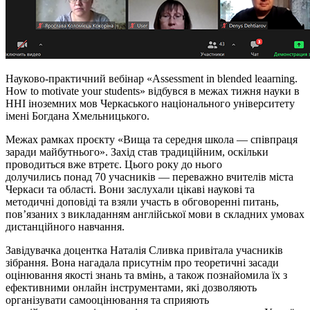
Науково-практичний вебінар «Assessment in blended leaarning.
How to motivate your students» відбувся в межах тижня науки в
ННІ іноземних мов Черкаського національного університету
імені Богдана Хмельницького.
Межах рамках проєкту «Вища та середня школа — співпраця
заради майбутнього». Захід став традиційним, оскільки
проводиться вже втретє. Цього року до нього
долучились понад 70 учасників — переважно вчителів міста
Черкаси та області. Вони заслухали цікаві наукові та
методичні доповіді та взяли участь в обговоренні питань,
пов’язаних з викладанням англійської мови в складних умовах
дистанційного навчання.
Завідувачка доцентка Наталія Сливка привітала учасників
зібрання. Вона нагадала присутнім про теоретичні засади
оцінювання якості знань та вмінь, а також познайомила їх з
ефективними онлайн інструментами, які дозволяють
організувати самооцінювання та сприяють