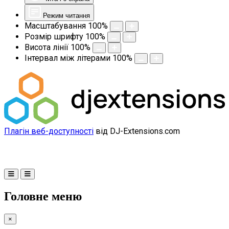
Режим читання
Масштабування
100
%
Розмір шрифту
100
%
Висота лінії
100
%
Інтервал між літерами
100
%
Плагін веб-доступності
від DJ-Extensions.com
Головне меню
×