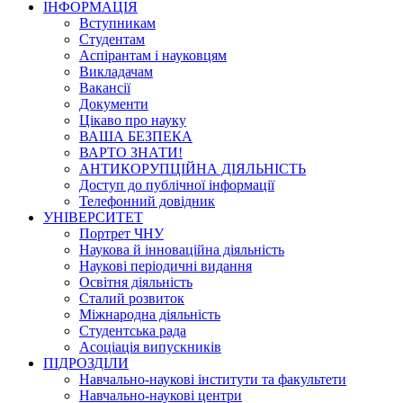
ІНФОРМАЦІЯ
Вступникам
Студентам
Аспірантам і науковцям
Викладачам
Вакансії
Документи
Цікаво про науку
ВАША БЕЗПЕКА
ВАРТО ЗНАТИ!
АНТИКОРУПЦІЙНА ДІЯЛЬНІСТЬ
Доступ до публічної інформації
Телефонний довідник
УНІВЕРСИТЕТ
Портрет ЧНУ
Наукова й інноваційна діяльність
Наукові періодичні видання
Освітня діяльність
Сталий розвиток
Міжнародна діяльність
Студентська рада
Асоціація випускників
ПІДРОЗДІЛИ
Навчально-наукові інститути та факультети
Навчально-наукові центри