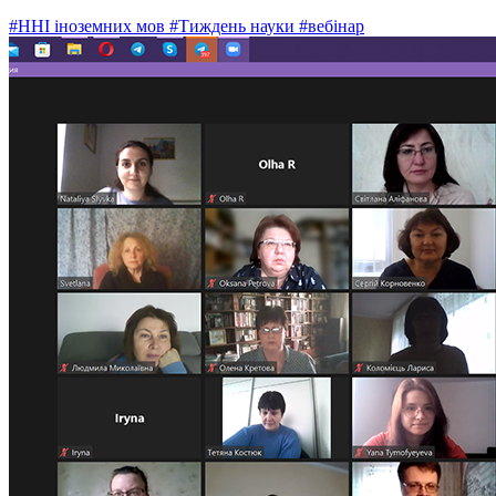
#ННІ іноземних мов
#Тиждень науки
#вебінар