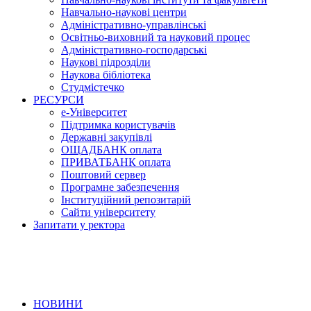
Навчально-наукові центри
Адміністративно-управлінські
Освітньо-виховний та науковий процес
Адміністративно-господарські
Наукові підрозділи
Наукова бібліотека
Студмістечко
РЕСУРСИ
е-Університет
Підтримка користувачів
Державні закупівлі
ОЩАДБАНК оплата
ПРИВАТБАНК оплата
Поштовий сервер
Програмне забезпечення
Інституційний репозитарій
Сайти університету
Запитати у ректора
НОВИНИ