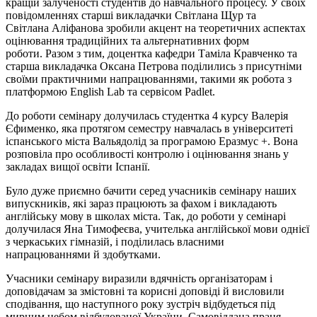
кращій залученості студентів до навчального процесу. У своїх
повідомленнях старші викладачки Світлана Щур та
Світлана
Аліфанова
зробили акцент на теоретичних аспектах
оцінювання традиційних та альтернативних форм
роботи. Разом з тим, доцентка кафедри Таміла Кравченко та
старша викладачка Оксана Петрова поділились з присутніми
своїми практичними напрацюваннями, такими як робота з
платформою English Lab та сервісом Padlet.
До роботи семінару долучилась студентка 4 курсу Валерія
Єфименко, яка протягом семестру навчалась в університеті
іспанського міста Вальядолід за програмою Еразмус +. Вона
розповіла про особливості контролю
і
оцінювання знань у
закладах вищої освіти Іспанії.
Було дуже приємно бачити серед учасників семінару наших
випускників, які зараз працюють за фахом і викладають
англійську мову в школах міста. Так, до роботи у семінарі
долучилася Яна Тимофеєва, учителька англійської мови однієї
з черкаських гімназій, і поділилась власними
напрацюваннями й здобутками.
Учасники семінару виразили вдячність організаторам і
доповідачам за змістовні та корисні доповіді й висловили
сподівання, що наступного року зустріч відбудеться під
мирним небом відбудованої України. Самовіддана праця