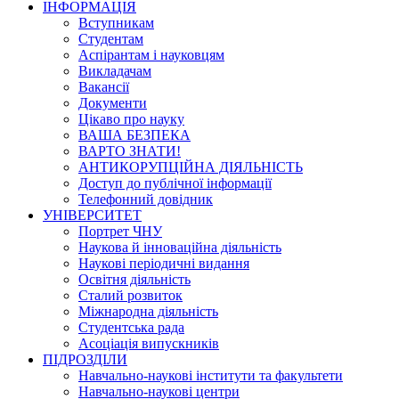
ІНФОРМАЦІЯ
Вступникам
Студентам
Аспірантам і науковцям
Викладачам
Вакансії
Документи
Цікаво про науку
ВАША БЕЗПЕКА
ВАРТО ЗНАТИ!
АНТИКОРУПЦІЙНА ДІЯЛЬНІСТЬ
Доступ до публічної інформації
Телефонний довідник
УНІВЕРСИТЕТ
Портрет ЧНУ
Наукова й інноваційна діяльність
Наукові періодичні видання
Освітня діяльність
Сталий розвиток
Міжнародна діяльність
Студентська рада
Асоціація випускників
ПІДРОЗДІЛИ
Навчально-наукові інститути та факультети
Навчально-наукові центри