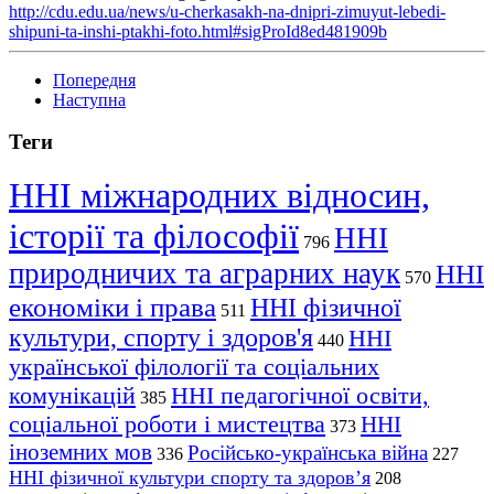
http://cdu.edu.ua/news/u-cherkasakh-na-dnipri-zimuyut-lebedi-
shipuni-ta-inshi-ptakhi-foto.html#sigProId8ed481909b
Попередня
Наступна
Теги
ННІ міжнародних відносин,
історії та філософії
ННІ
796
природничих та аграрних наук
ННІ
570
економіки і права
ННІ фізичної
511
культури, спорту і здоров'я
ННІ
440
української філології та соціальних
комунікацій
ННІ педагогічної освіти,
385
соціальної роботи і мистецтва
ННІ
373
іноземних мов
Російсько-українська війна
336
227
ННІ фізичної культури спорту та здоров’я
208