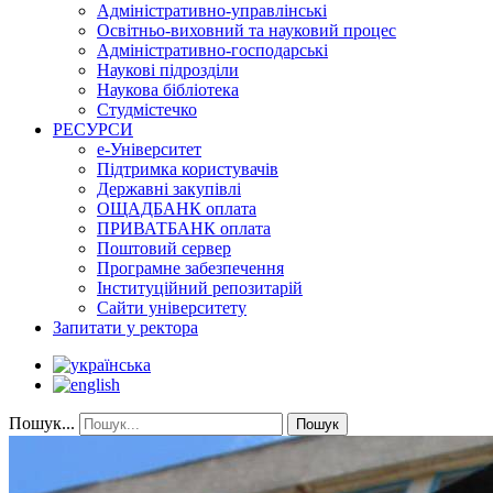
Адміністративно-управлінські
Освітньо-виховний та науковий процес
Адміністративно-господарські
Наукові підрозділи
Наукова бібліотека
Студмістечко
РЕСУРСИ
е-Університет
Підтримка користувачів
Державні закупівлі
ОЩАДБАНК оплата
ПРИВАТБАНК оплата
Поштовий сервер
Програмне забезпечення
Інституційний репозитарій
Сайти університету
Запитати у ректора
Пошук...
Пошук