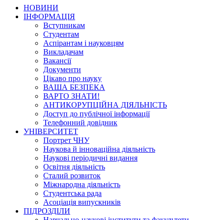
НОВИНИ
ІНФОРМАЦІЯ
Вступникам
Студентам
Аспірантам і науковцям
Викладачам
Вакансії
Документи
Цікаво про науку
ВАША БЕЗПЕКА
ВАРТО ЗНАТИ!
АНТИКОРУПЦІЙНА ДІЯЛЬНІСТЬ
Доступ до публічної інформації
Телефонний довідник
УНІВЕРСИТЕТ
Портрет ЧНУ
Наукова й інноваційна діяльність
Наукові періодичні видання
Освітня діяльність
Сталий розвиток
Міжнародна діяльність
Студентська рада
Асоціація випускників
ПІДРОЗДІЛИ
Навчально-наукові інститути та факультети