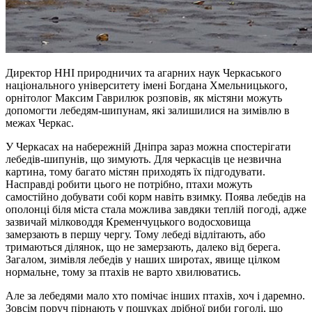
Директор ННІ природничих та агарних наук Черкаського
національного університету імені Богдана Хмельницького,
орнітолог Максим Гаврилюк розповів, як містяни можуть
допомогти лебедям-шипунам, які залишилися на зимівлю в
межах Черкас.
У Черкасах на набережній Дніпра зараз можна спостерігати
лебедів-шипунів, що зимують. Для черкасців це незвична
картина, тому багато містян приходять їх підгодувати.
Насправді робити цього не потрібно, птахи можуть
самостійно добувати собі корм навіть взимку. Поява лебедів на
ополонці біля міста стала можлива завдяки теплій погоді, адже
зазвичай мілководдя Кременчуцького водосховища
замерзають в першу чергу. Тому лебеді відлітають, або
тримаються ділянок, що не замерзають, далеко від берега.
Загалом, зимівля лебедів у наших широтах, явище цілком
нормальне, тому за птахів не варто хвилюватись.
Але за лебедями мало хто помічає інших птахів, хоч і даремно.
Зовсім поруч пірнають у пошуках дрібної риби гоголі, що