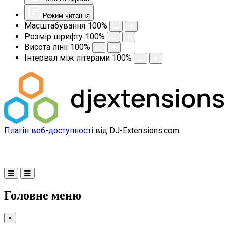
Режим читання
Масштабування
100
%
Розмір шрифту
100
%
Висота лінії
100
%
Інтервал між літерами
100
%
Плагін веб-доступності
від DJ-Extensions.com
Головне меню
×