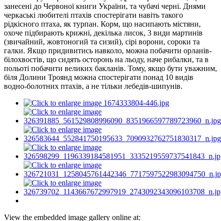
занесені до Червоної книги України, та чубачі черні. Днями
черкаські любителі птахів спостерігати навіть такого
рідкісного птаха, як турпан. Корм, що насипають містяни,
охоче підбирають крижні, декілька лисок, 3 види мартинів
(звичайний, жовтоногий та сизий), сірі ворони, сороки та
галки. Якщо придивитись навколо, можна побачити орланів-
білохвостів, що сидять осторонь на льоду, наче рибалки, та в
польоті побачити великих бакланів. Тому, якщо бути уважним,
біля Долини Троянд можна спостерігати понад 10 видів
водно-болотних птахів, а не тільки лебедів-шипунів.
View the embedded image gallery online at: