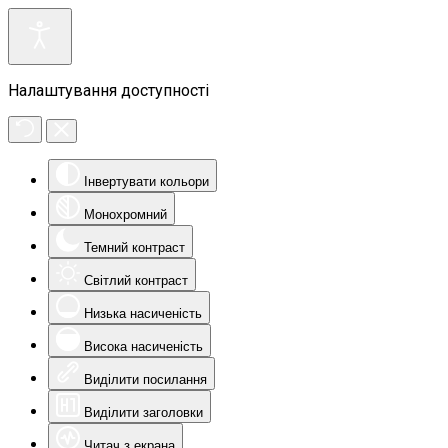
Налаштування доступності
Інвертувати кольори
Монохромний
Темний контраст
Світлий контраст
Низька насиченість
Висока насиченість
Виділити посилання
Виділити заголовки
Читач з екрана