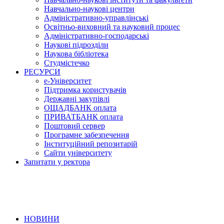
Навчально-наукові центри
Адміністративно-управлінські
Освітньо-виховний та науковий процес
Адміністративно-господарські
Наукові підрозділи
Наукова бібліотека
Студмістечко
РЕСУРСИ
е-Університет
Підтримка користувачів
Державні закупівлі
ОЩАДБАНК оплата
ПРИВАТБАНК оплата
Поштовий сервер
Програмне забезпечення
Інституційний репозитарій
Сайти університету
Запитати у ректора
НОВИНИ