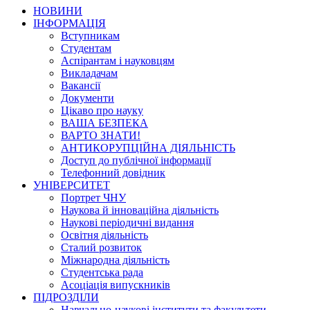
НОВИНИ
ІНФОРМАЦІЯ
Вступникам
Студентам
Аспірантам і науковцям
Викладачам
Вакансії
Документи
Цікаво про науку
ВАША БЕЗПЕКА
ВАРТО ЗНАТИ!
АНТИКОРУПЦІЙНА ДІЯЛЬНІСТЬ
Доступ до публічної інформації
Телефонний довідник
УНІВЕРСИТЕТ
Портрет ЧНУ
Наукова й інноваційна діяльність
Наукові періодичні видання
Освітня діяльність
Сталий розвиток
Міжнародна діяльність
Студентська рада
Асоціація випускників
ПІДРОЗДІЛИ
Навчально-наукові інститути та факультети