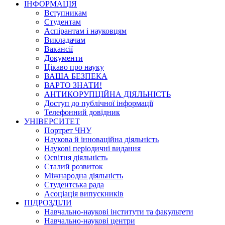
ІНФОРМАЦІЯ
Вступникам
Студентам
Аспірантам і науковцям
Викладачам
Вакансії
Документи
Цікаво про науку
ВАША БЕЗПЕКА
ВАРТО ЗНАТИ!
АНТИКОРУПЦІЙНА ДІЯЛЬНІСТЬ
Доступ до публічної інформації
Телефонний довідник
УНІВЕРСИТЕТ
Портрет ЧНУ
Наукова й інноваційна діяльність
Наукові періодичні видання
Освітня діяльність
Сталий розвиток
Міжнародна діяльність
Студентська рада
Асоціація випускників
ПІДРОЗДІЛИ
Навчально-наукові інститути та факультети
Навчально-наукові центри