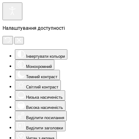
Налаштування доступності
Інвертувати кольори
Монохромний
Темний контраст
Світлий контраст
Низька насиченість
Висока насиченість
Виділити посилання
Виділити заголовки
Читач з екрана