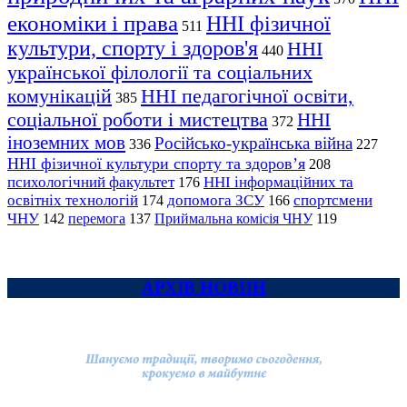
економіки і права
ННІ фізичної
511
культури, спорту і здоров'я
ННІ
440
української філології та соціальних
комунікацій
ННІ педагогічної освіти,
385
соціальної роботи і мистецтва
ННІ
372
іноземних мов
Російсько-українська війна
336
227
ННІ фізичної культури спорту та здоров’я
208
психологічний факультет
ННІ інформаційних та
176
освітніх технологій
допомога ЗСУ
спортсмени
174
166
ЧНУ
перемога
142
137
Приймальна комісія ЧНУ
119
АРХІВ НОВИН