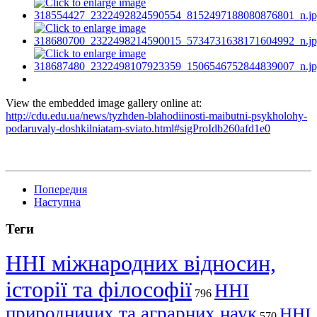
View the embedded image gallery online at:
http://cdu.edu.ua/news/tyzhden-blahodiinosti-maibutni-psykholohy-
podaruvaly-doshkilniatam-sviato.html#sigProIdb260afd1e0
Попередня
Наступна
Теги
ННІ міжнародних відносин,
історії та філософії
ННІ
796
природничих та аграрних наук
ННІ
570