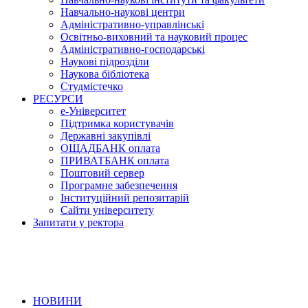
Навчально-наукові центри
Адміністративно-управлінські
Освітньо-виховний та науковий процес
Адміністративно-господарські
Наукові підрозділи
Наукова бібліотека
Студмістечко
РЕСУРСИ
е-Університет
Підтримка користувачів
Державні закупівлі
ОЩАДБАНК оплата
ПРИВАТБАНК оплата
Поштовий сервер
Програмне забезпечення
Інституційний репозитарій
Сайти університету
Запитати у ректора
НОВИНИ