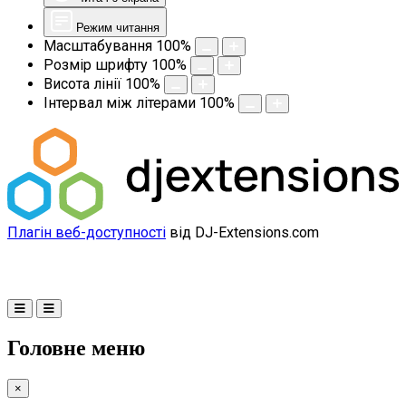
Режим читання
Масштабування
100
%
Розмір шрифту
100
%
Висота лінії
100
%
Інтервал між літерами
100
%
Плагін веб-доступності
від DJ-Extensions.com
Головне меню
×