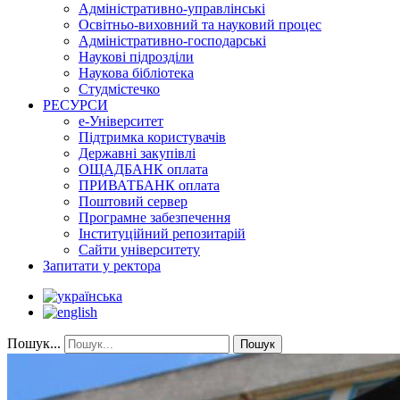
Адміністративно-управлінські
Освітньо-виховний та науковий процес
Адміністративно-господарські
Наукові підрозділи
Наукова бібліотека
Студмістечко
РЕСУРСИ
е-Університет
Підтримка користувачів
Державні закупівлі
ОЩАДБАНК оплата
ПРИВАТБАНК оплата
Поштовий сервер
Програмне забезпечення
Інституційний репозитарій
Сайти університету
Запитати у ректора
Пошук...
Пошук