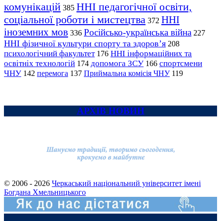
комунікацій
ННІ педагогічної освіти,
385
соціальної роботи і мистецтва
ННІ
372
іноземних мов
Російсько-українська війна
336
227
ННІ фізичної культури спорту та здоров’я
208
психологічний факультет
ННІ інформаційних та
176
освітніх технологій
допомога ЗСУ
спортсмени
174
166
ЧНУ
перемога
142
137
Приймальна комісія ЧНУ
119
АРХІВ НОВИН
© 2006 - 2026
Черкаський національний університет імені
Богдана Хмельницького