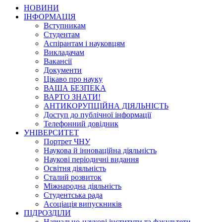
НОВИНИ
ІНФОРМАЦІЯ
Вступникам
Студентам
Аспірантам і науковцям
Викладачам
Вакансії
Документи
Цікаво про науку
ВАША БЕЗПЕКА
ВАРТО ЗНАТИ!
АНТИКОРУПЦІЙНА ДІЯЛЬНІСТЬ
Доступ до публічної інформації
Телефонний довідник
УНІВЕРСИТЕТ
Портрет ЧНУ
Наукова й інноваційна діяльність
Наукові періодичні видання
Освітня діяльність
Сталий розвиток
Міжнародна діяльність
Студентська рада
Асоціація випускників
ПІДРОЗДІЛИ
Навчально-наукові інститути та факультети