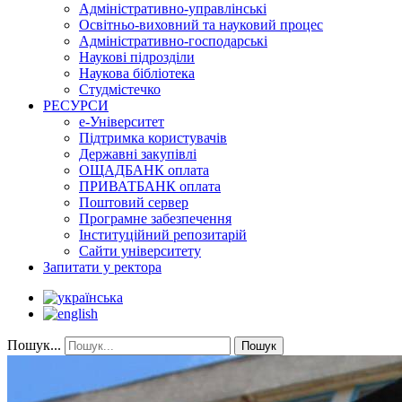
Адміністративно-управлінські
Освітньо-виховний та науковий процес
Адміністративно-господарські
Наукові підрозділи
Наукова бібліотека
Студмістечко
РЕСУРСИ
е-Університет
Підтримка користувачів
Державні закупівлі
ОЩАДБАНК оплата
ПРИВАТБАНК оплата
Поштовий сервер
Програмне забезпечення
Інституційний репозитарій
Сайти університету
Запитати у ректора
Пошук...
Пошук