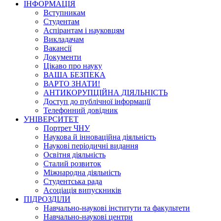
ІНФОРМАЦІЯ
Вступникам
Студентам
Аспірантам і науковцям
Викладачам
Вакансії
Документи
Цікаво про науку
ВАША БЕЗПЕКА
ВАРТО ЗНАТИ!
АНТИКОРУПЦІЙНА ДІЯЛЬНІСТЬ
Доступ до публічної інформації
Телефонний довідник
УНІВЕРСИТЕТ
Портрет ЧНУ
Наукова й інноваційна діяльність
Наукові періодичні видання
Освітня діяльність
Сталий розвиток
Міжнародна діяльність
Студентська рада
Асоціація випускників
ПІДРОЗДІЛИ
Навчально-наукові інститути та факультети
Навчально-наукові центри