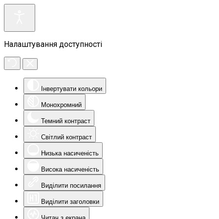
Налаштування доступності
Інвертувати кольори
Монохромний
Темний контраст
Світлий контраст
Низька насиченість
Висока насиченість
Виділити посилання
Виділити заголовки
Читач з екрана