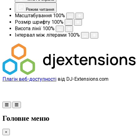
Режим читання
Масштабування
100
%
Розмір шрифту
100
%
Висота лінії
100
%
Інтервал між літерами
100
%
Плагін веб-доступності
від DJ-Extensions.com
Головне меню
×