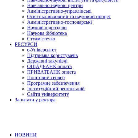
Навчально-наукові центри
Адміністративно-управлінські
Освітньо-виховний та науковий процес
Адміністративно-господарські
Наукові підрозділи
Наукова бібліотека
Студмістечко
РЕСУРСИ
е-Університет
Підтримка користувачів
Державні закупівлі
ОЩАДБАНК оплата
ПРИВАТБАНК оплата
Поштовий сервер
Програмне забезпечення
Інституційний репозитарій
Сайти університету
Запитати у ректора
НОВИНИ