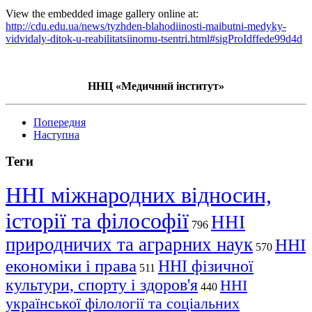
View the embedded image gallery online at:
http://cdu.edu.ua/news/tyzhden-blahodiinosti-maibutni-medyky-
vidvidaly-ditok-u-reabilitatsiinomu-tsentri.html#sigProIdffede99d4d
ННЦ «Медичний інститут»
Попередня
Наступна
Теги
ННІ міжнародних відносин,
історії та філософії
ННІ
796
природничих та аграрних наук
ННІ
570
економіки і права
ННІ фізичної
511
культури, спорту і здоров'я
ННІ
440
української філології та соціальних