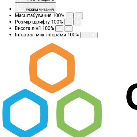
Режим читання
Масштабування
100
%
Розмір шрифту
100
%
Висота лінії
100
%
Інтервал між літерами
100
%