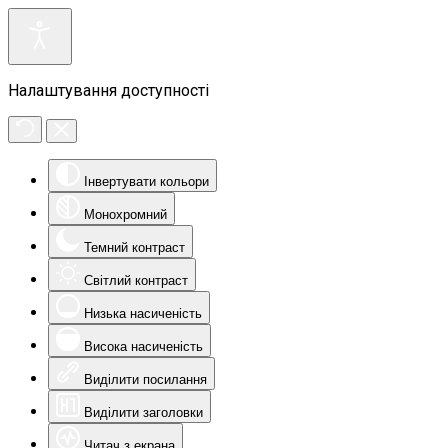
Налаштування доступності
Інвертувати кольори
Монохромний
Темний контраст
Світлий контраст
Низька насиченість
Висока насиченість
Виділити посилання
Виділити заголовки
Читач з екрана