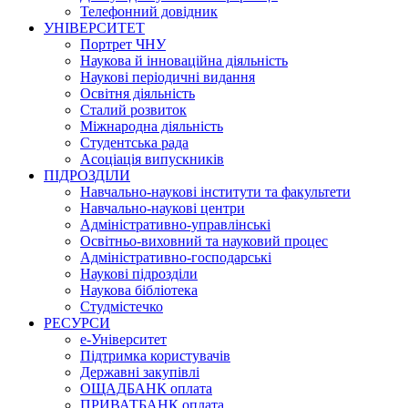
Телефонний довідник
УНІВЕРСИТЕТ
Портрет ЧНУ
Наукова й інноваційна діяльність
Наукові періодичні видання
Освітня діяльність
Сталий розвиток
Міжнародна діяльність
Студентська рада
Асоціація випускників
ПІДРОЗДІЛИ
Навчально-наукові інститути та факультети
Навчально-наукові центри
Адміністративно-управлінські
Освітньо-виховний та науковий процес
Адміністративно-господарські
Наукові підрозділи
Наукова бібліотека
Студмістечко
РЕСУРСИ
е-Університет
Підтримка користувачів
Державні закупівлі
ОЩАДБАНК оплата
ПРИВАТБАНК оплата