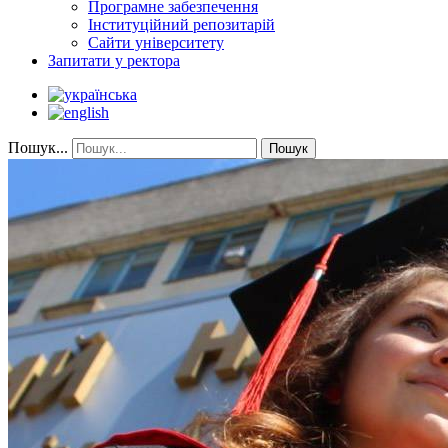
Програмне забезпечення
Інституційний репозитарій
Сайти університету
Запитати у ректора
Пошук...
Пошук