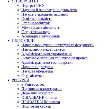
УНІВЕРСИТЕТ
Портрет ЧНУ
Наукова й інноваційна діяльність
Наукові періодичні видання
Освітня діяльність
Сталий розвиток
Міжнародна діяльність
Студентська рада
Асоціація випускників
ПІДРОЗДІЛИ
Навчально-наукові інститути та факультети
Навчально-наукові центри
Адміністративно-управлінські
Освітньо-виховний та науковий процес
Адміністративно-господарські
Наукові підрозділи
Наукова бібліотека
Студмістечко
РЕСУРСИ
е-Університет
Підтримка користувачів
Державні закупівлі
ОЩАДБАНК оплата
ПРИВАТБАНК оплата
Поштовий сервер