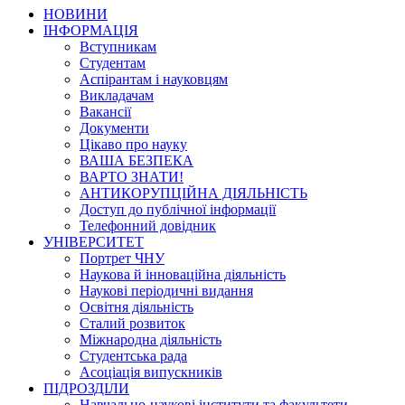
НОВИНИ
ІНФОРМАЦІЯ
Вступникам
Студентам
Аспірантам і науковцям
Викладачам
Вакансії
Документи
Цікаво про науку
ВАША БЕЗПЕКА
ВАРТО ЗНАТИ!
АНТИКОРУПЦІЙНА ДІЯЛЬНІСТЬ
Доступ до публічної інформації
Телефонний довідник
УНІВЕРСИТЕТ
Портрет ЧНУ
Наукова й інноваційна діяльність
Наукові періодичні видання
Освітня діяльність
Сталий розвиток
Міжнародна діяльність
Студентська рада
Асоціація випускників
ПІДРОЗДІЛИ
Навчально-наукові інститути та факультети