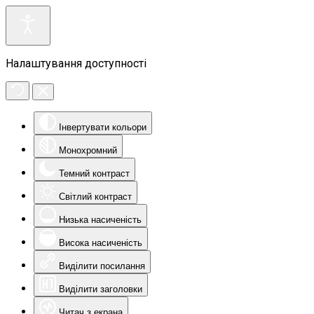
Налаштування доступності
Інвертувати кольори
Монохромний
Темний контраст
Світлий контраст
Низька насиченість
Висока насиченість
Виділити посилання
Виділити заголовки
Читач з екрана