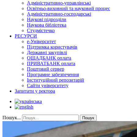
Адміністративно-управлінські
Освітньо-виховний та науковий процес
Адміністративно-господарські
Наукові підрозділи
Наукова бібліотека
Студмістечко
РЕСУРСИ
е-Університет
Підтримка користувачів
Державні закупівлі
ОЩАДБАНК оплата
ПРИВАТБАНК оплата
Поштовий сервер
Програмне забезпечення
Інституційний репозитарій
Сайти університету
Запитати у ректора
Пошук...
Пошук