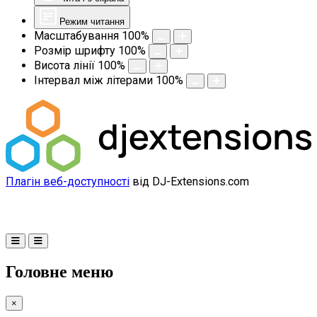
Режим читання
Масштабування
100
%
Розмір шрифту
100
%
Висота лінії
100
%
Інтервал між літерами
100
%
Плагін веб-доступності
від DJ-Extensions.com
Головне меню
×