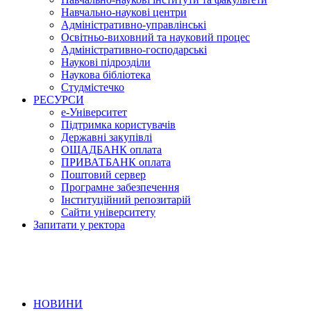
Навчально-наукові центри
Адміністративно-управлінські
Освітньо-виховний та науковий процес
Адміністративно-господарські
Наукові підрозділи
Наукова бібліотека
Студмістечко
РЕСУРСИ
е-Університет
Підтримка користувачів
Державні закупівлі
ОЩАДБАНК оплата
ПРИВАТБАНК оплата
Поштовий сервер
Програмне забезпечення
Інституційний репозитарій
Сайти університету
Запитати у ректора
НОВИНИ