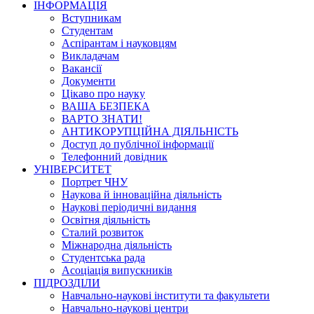
ІНФОРМАЦІЯ
Вступникам
Студентам
Аспірантам і науковцям
Викладачам
Вакансії
Документи
Цікаво про науку
ВАША БЕЗПЕКА
ВАРТО ЗНАТИ!
АНТИКОРУПЦІЙНА ДІЯЛЬНІСТЬ
Доступ до публічної інформації
Телефонний довідник
УНІВЕРСИТЕТ
Портрет ЧНУ
Наукова й інноваційна діяльність
Наукові періодичні видання
Освітня діяльність
Сталий розвиток
Міжнародна діяльність
Студентська рада
Асоціація випускників
ПІДРОЗДІЛИ
Навчально-наукові інститути та факультети
Навчально-наукові центри