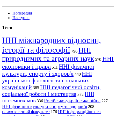
Попередня
Наступна
Теги
ННІ міжнародних відносин,
історії та філософії
ННІ
796
природничих та аграрних наук
ННІ
570
економіки і права
ННІ фізичної
511
культури, спорту і здоров'я
ННІ
440
української філології та соціальних
комунікацій
ННІ педагогічної освіти,
385
соціальної роботи і мистецтва
ННІ
372
іноземних мов
Російсько-українська війна
336
227
ННІ фізичної культури спорту та здоров’я
208
психологічний факультет
ННІ інформаційних та
176